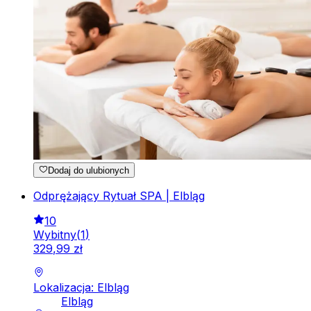
Dodaj do ulubionych
Odprężający Rytuał SPA | Elbląg
10
Wybitny
(
1
)
329
,
99
zł
Lokalizacja: Elbląg
Elbląg