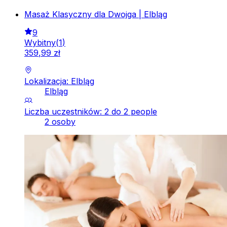
Masaż Klasyczny dla Dwojga | Elbląg
9
Wybitny
(
1
)
359
,
99
zł
Lokalizacja: Elbląg
Elbląg
Liczba uczestników: 2 do 2 people
2 osoby