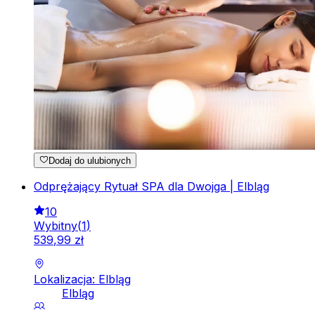
Dodaj do ulubionych
Odprężający Rytuał SPA dla Dwojga | Elbląg
10
Wybitny
(
1
)
539
,
99
zł
Lokalizacja: Elbląg
Elbląg