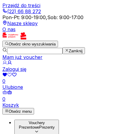
Przejdź do treści
(22) 66 88 272
Pon-Pt
:
9:00-19:00
,
Sob
:
9:00-17:00
Nasze sklepy
O nas
Otwórz okno wyszukiwania
Zamknij
Mam już voucher
Zaloguj się
0
Ulubione
0
Koszyk
Otwórz menu
Vouchery
Prezentowe
Prezenty