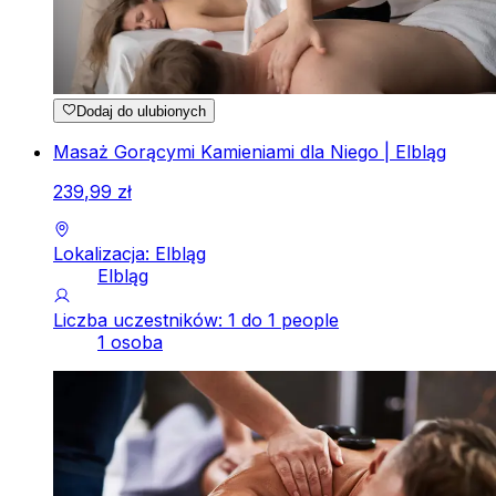
Dodaj do ulubionych
Masaż Gorącymi Kamieniami dla Niego | Elbląg
239
,
99
zł
Lokalizacja: Elbląg
Elbląg
Liczba uczestników: 1 do 1 people
1 osoba