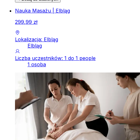
Nauka Masażu | Elbląg
299
,
99
zł
Lokalizacja: Elbląg
Elbląg
Liczba uczestników: 1 do 1 people
1 osoba