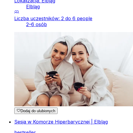
Lokalizacja: Elbląg
Elbląg
Liczba uczestników: 2 do 6 people
2–6 osób
Dodaj do ulubionych
Sesja w Komorze Hiperbarycznej | Elbląg
bestseller