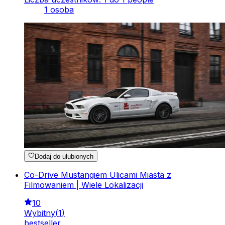
1 osoba
Dodaj do ulubionych
Co-Drive Mustangiem Ulicami Miasta z
Filmowaniem | Wiele Lokalizacji
10
Wybitny
(
1
)
bestseller