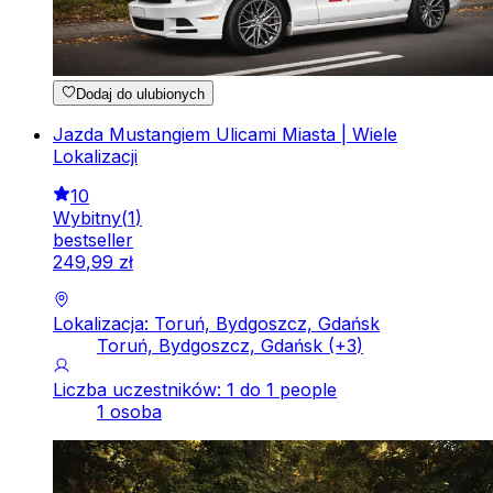
Dodaj do ulubionych
Jazda Mustangiem Ulicami Miasta | Wiele
Lokalizacji
10
Wybitny
(
1
)
bestseller
249
,
99
zł
Lokalizacja: Toruń, Bydgoszcz, Gdańsk
Toruń, Bydgoszcz, Gdańsk
(+
3
)
Liczba uczestników: 1 do 1 people
1 osoba