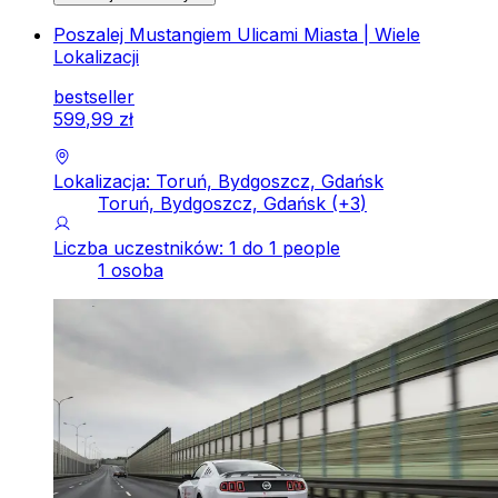
Poszalej Mustangiem Ulicami Miasta | Wiele
Lokalizacji
bestseller
599
,
99
zł
Lokalizacja: Toruń, Bydgoszcz, Gdańsk
Toruń, Bydgoszcz, Gdańsk
(+
3
)
Liczba uczestników: 1 do 1 people
1 osoba