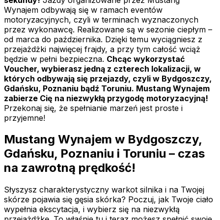
Wynajem odbywają się w ramach eventów
motoryzacyjnych, czyli w terminach wyznaczonych
przez wykonawcę. Realizowane są w sezonie ciepłym –
od marca do października. Dzięki temu wyciągniesz z
przejażdżki najwięcej frajdy, a przy tym całość wciąż
będzie w pełni bezpieczna.
Chcąc wykorzystać
Voucher, wybierasz jedną z czterech lokalizacji, w
których odbywają się przejazdy, czyli w Bydgoszczy,
Gdańsku, Poznaniu bądź Toruniu. Mustang Wynajem
zabierze Cię na niezwykłą przygodę motoryzacyjną!
Przekonaj się, że spełnianie marzeń jest proste i
przyjemne!
Mustang Wynajem w Bydgoszczy,
Gdańsku, Poznaniu i Toruniu – czas
na zawrotną prędkość!
Słyszysz charakterystyczny warkot silnika i na Twojej
skórze pojawia się gęsia skórka? Poczuj, jak Twoje ciało
wypełnia ekscytacja, i wybierz się na niezwykłą
przejażdżkę. To właśnie tu i teraz możesz spełnić swoje