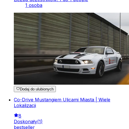
1 osoba
Dodaj do ulubionych
Co-Drive Mustangiem Ulicami Miasta | Wiele
Lokalizacji
8
Doskonały
(
1
)
bestseller