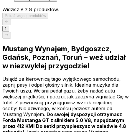
Widzisz 8 z 8 produktów.
Pokaż więcej produktów
1
Mustang Wynajem, Bydgoszcz,
Gdańsk, Poznań, Toruń – weź udział
w niezwykłej przygodzie!
Usiądź za kierownicą tego wyjątkowego samochodu,
zapnij pasy i odpal głośny silnik. Idealna muzyka dla
Twoich uszu. Wciśnij pedał gazu, żeby nadać autu
większej prędkości, i poczuj, jak zaczyna wgniatać Cię w
fotel. Z pewnością przyciągniesz wzrok niejednej
osoby! Nic dziwnego, w końcu jedziesz autem od
Mustang Wynajem.
Do swojej dyspozycji otrzymasz
Forda Mustanga GT z silnikiem 5.0 V8, napędzanym
przez 412 KM! Do setki przyspieszysz w zaledwie 4,8
sekundy!
Jazdy organizowane przez Mustang