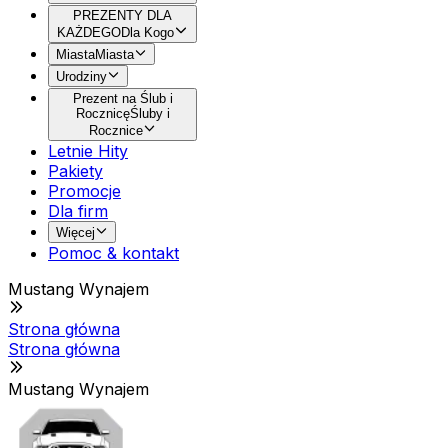
PREZENTY DLA
KAŻDEGO
Dla Kogo
Miasta
Miasta
Urodziny
Prezent na Ślub i
Rocznicę
Śluby i
Rocznice
Letnie Hity
Pakiety
Promocje
Dla firm
Więcej
Pomoc & kontakt
Mustang Wynajem
Strona główna
Strona główna
Mustang Wynajem