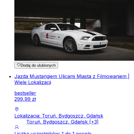
Dodaj do ulubionych
Jazda Mustangiem Ulicami Miasta z Filmowaniem |
Wiele Lokalizacji
bestseller
299
,
99
zł
Lokalizacja: Toruń, Bydgoszcz, Gdańsk
Toruń, Bydgoszcz, Gdańsk
(+
3
)
Liczba uczestników: 1 do 1 people