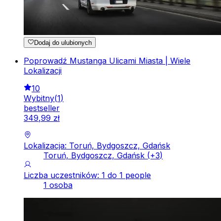
Dodaj do ulubionych
Poprowadź Mustanga Ulicami Miasta | Wiele
Lokalizacji
10
Wybitny
(
1
)
bestseller
349
,
99
zł
Lokalizacja: Toruń, Bydgoszcz, Gdańsk
Toruń, Bydgoszcz, Gdańsk
(+
3
)
Liczba uczestników: 1 do 1 people
1 osoba