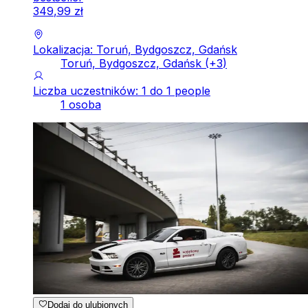
349
,
99
zł
Lokalizacja: Toruń, Bydgoszcz, Gdańsk
Toruń, Bydgoszcz, Gdańsk
(+
3
)
Liczba uczestników: 1 do 1 people
1 osoba
Dodaj do ulubionych