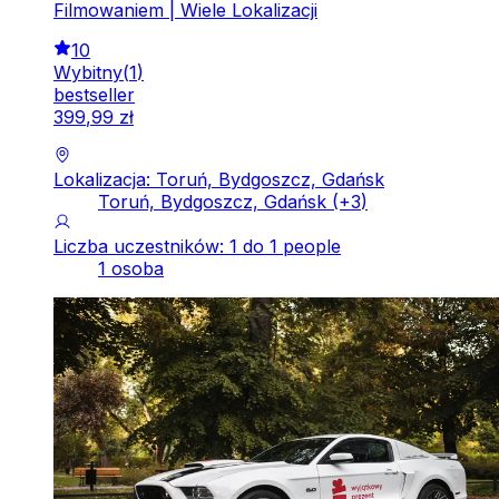
Filmowaniem | Wiele Lokalizacji
10
Wybitny
(
1
)
bestseller
399
,
99
zł
Lokalizacja: Toruń, Bydgoszcz, Gdańsk
Toruń, Bydgoszcz, Gdańsk
(+
3
)
Liczba uczestników: 1 do 1 people
1 osoba