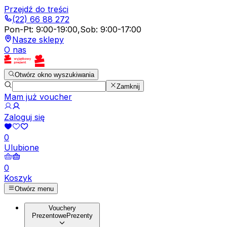
Przejdź do treści
(22) 66 88 272
Pon-Pt
:
9:00-19:00
,
Sob
:
9:00-17:00
Nasze sklepy
O nas
Otwórz okno wyszukiwania
Zamknij
Mam już voucher
Zaloguj się
0
Ulubione
0
Koszyk
Otwórz menu
Vouchery
Prezentowe
Prezenty