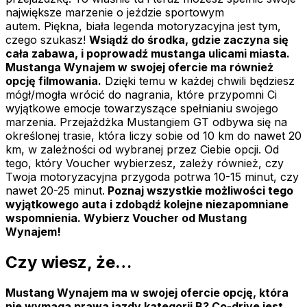
największe marzenie o jeździe sportowym
autem. Piękna, biała legenda motoryzacyjna jest tym,
czego szukasz!
Wsiądź do środka, gdzie zaczyna się
cała zabawa, i poprowadź mustanga ulicami miasta.
Mustanga Wynajem w swojej ofercie ma również
opcję filmowania.
Dzięki temu w każdej chwili będziesz
mógł/mogła wrócić do nagrania, które przypomni Ci
wyjątkowe emocje towarzyszące spełnianiu swojego
marzenia. Przejażdżka Mustangiem GT odbywa się na
określonej trasie, która liczy sobie od 10 km do nawet 20
km, w zależności od wybranej przez Ciebie opcji. Od
tego, który Voucher wybierzesz, zależy również, czy
Twoja motoryzacyjna przygoda potrwa 10-15 minut, czy
nawet 20-25 minut.
Poznaj wszystkie możliwości tego
wyjątkowego auta i zdobądź kolejne niezapomniane
wspomnienia. Wybierz Voucher od Mustang
Wynajem!
Czy wiesz, że…
Mustang Wynajem ma w swojej ofercie opcję, która
nie wymaga prawa jazdy kategorii B? Co-drive jest