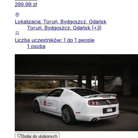
299
,
99
zł
Lokalizacja: Toruń, Bydgoszcz, Gdańsk
Toruń, Bydgoszcz, Gdańsk
(+
3
)
Liczba uczestników: 1 do 1 people
1 osoba
Dodaj do ulubionych