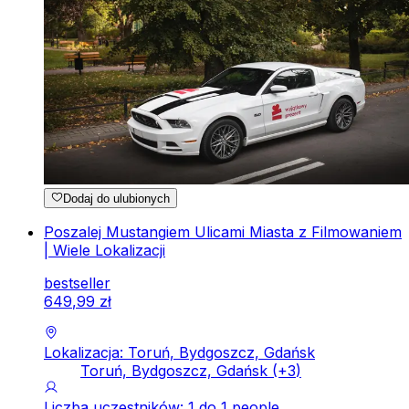
Dodaj do ulubionych
Poszalej Mustangiem Ulicami Miasta z Filmowaniem
| Wiele Lokalizacji
bestseller
649
,
99
zł
Lokalizacja: Toruń, Bydgoszcz, Gdańsk
Toruń, Bydgoszcz, Gdańsk
(+
3
)
Liczba uczestników: 1 do 1 people