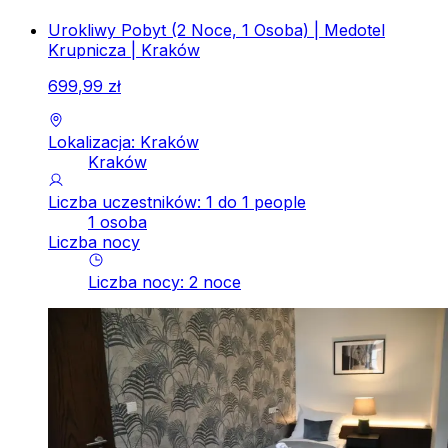
Urokliwy Pobyt (2 Noce, 1 Osoba) | Medotel
Krupnicza | Kraków
699
,
99
zł
Lokalizacja: Kraków
Kraków
Liczba uczestników: 1 do 1 people
1 osoba
Liczba nocy
Liczba nocy
:
2
noce