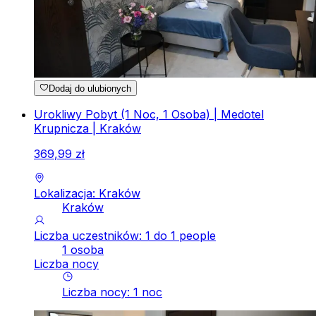
Dodaj do ulubionych
Urokliwy Pobyt (1 Noc, 1 Osoba) | Medotel
Krupnicza | Kraków
369
,
99
zł
Lokalizacja: Kraków
Kraków
Liczba uczestników: 1 do 1 people
1 osoba
Liczba nocy
Liczba nocy
:
1
noc