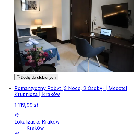
Dodaj do ulubionych
Romantyczny Pobyt (2 Noce, 2 Osoby) | Medotel
Krupnicza | Kraków
1
119
,
99
zł
Lokalizacja: Kraków
Kraków