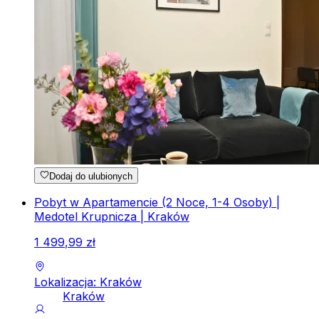
Dodaj do ulubionych
Pobyt w Apartamencie (2 Noce, 1-4 Osoby) |
Medotel Krupnicza | Kraków
1
499
,
99
zł
Lokalizacja: Kraków
Kraków