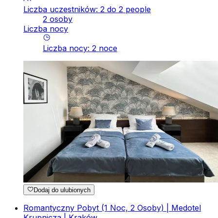
Liczba uczestników: 2 do 2 people
2 osoby
Liczba nocy
Liczba nocy
:
2
noce
Dodaj do ulubionych
Romantyczny Pobyt (1 Noc, 2 Osoby) | Medotel
Krupnicza | Kraków