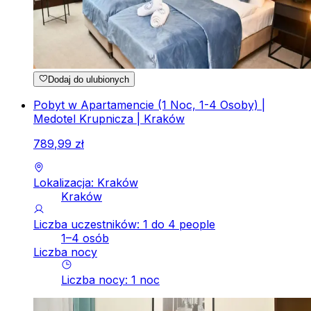
Dodaj do ulubionych
Pobyt w Apartamencie (1 Noc, 1-4 Osoby) |
Medotel Krupnicza | Kraków
789
,
99
zł
Lokalizacja: Kraków
Kraków
Liczba uczestników: 1 do 4 people
1–4 osób
Liczba nocy
Liczba nocy
:
1
noc