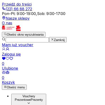
Przejdź do treści
(22) 66 88 272
Pon-Pt
:
9:00-19:00
,
Sob
:
9:00-17:00
Nasze sklepy
O nas
Otwórz okno wyszukiwania
Zamknij
Mam już voucher
Zaloguj się
0
Ulubione
0
Koszyk
Otwórz menu
Vouchery
Prezentowe
Prezenty