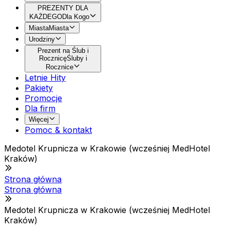
PREZENTY DLA
KAŻDEGO
Dla Kogo
Miasta
Miasta
Urodziny
Prezent na Ślub i
Rocznicę
Śluby i
Rocznice
Letnie Hity
Pakiety
Promocje
Dla firm
Więcej
Pomoc & kontakt
Medotel Krupnicza w Krakowie (wcześniej MedHotel
Kraków)
Strona główna
Strona główna
Medotel Krupnicza w Krakowie (wcześniej MedHotel
Kraków)