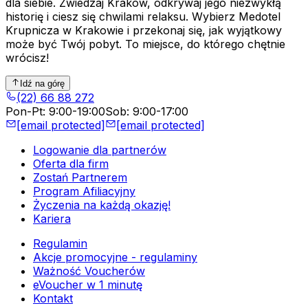
dla siebie. Zwiedzaj Kraków, odkrywaj jego niezwykłą
historię i ciesz się chwilami relaksu. Wybierz Medotel
Krupnicza w Krakowie i przekonaj się, jak wyjątkowy
może być Twój pobyt. To miejsce, do którego chętnie
wrócisz!
Idź na górę
(22) 66 88 272
Pon-Pt
:
9:00-19:00
Sob
:
9:00-17:00
[email protected]
[email protected]
Logowanie dla partnerów
Oferta dla firm
Zostań Partnerem
Program Afiliacyjny
Życzenia na każdą okazję!
Kariera
Regulamin
Akcje promocyjne - regulaminy
Ważność Voucherów
eVoucher w 1 minutę
Kontakt