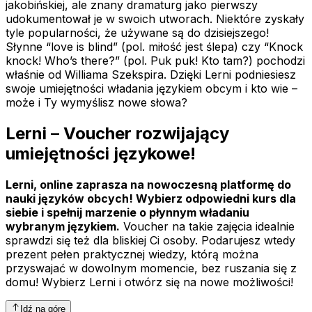
jakobińskiej, ale znany dramaturg jako pierwszy
udokumentował je w swoich utworach. Niektóre zyskały
tyle popularności, że używane są do dzisiejszego!
Słynne “love is blind” (pol. miłość jest ślepa) czy “Knock
knock! Who’s there?” (pol. Puk puk! Kto tam?) pochodzi
właśnie od Williama Szekspira. Dzięki Lerni podniesiesz
swoje umiejętności władania językiem obcym i kto wie –
może i Ty wymyślisz nowe słowa?
Lerni – Voucher rozwijający
umiejętności językowe!
Lerni, online zaprasza na nowoczesną platformę do
nauki języków obcych! Wybierz odpowiedni kurs dla
siebie i spełnij marzenie o płynnym władaniu
wybranym językiem.
Voucher na takie zajęcia idealnie
sprawdzi się też dla bliskiej Ci osoby. Podarujesz wtedy
prezent pełen praktycznej wiedzy, którą można
przyswajać w dowolnym momencie, bez ruszania się z
domu! Wybierz Lerni i otwórz się na nowe możliwości!
Idź na górę