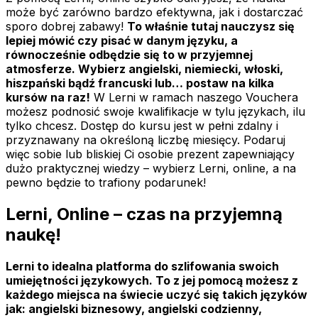
może być zarówno bardzo efektywna, jak i dostarczać
sporo dobrej zabawy!
To właśnie tutaj nauczysz się
lepiej mówić czy pisać w danym języku, a
równocześnie odbędzie się to w przyjemnej
atmosferze. Wybierz angielski, niemiecki, włoski,
hiszpański bądź francuski lub… postaw na kilka
kursów na raz!
W Lerni w ramach naszego Vouchera
możesz podnosić swoje kwalifikacje w tylu językach, ilu
tylko chcesz. Dostęp do kursu jest w pełni zdalny i
przyznawany na określoną liczbę miesięcy. Podaruj
więc sobie lub bliskiej Ci osobie prezent zapewniający
dużo praktycznej wiedzy – wybierz Lerni, online, a na
pewno będzie to trafiony podarunek!
Lerni, Online – czas na przyjemną
naukę!
Lerni to idealna platforma do szlifowania swoich
umiejętności językowych. To z jej pomocą możesz z
każdego miejsca na świecie uczyć się takich języków
jak: angielski biznesowy, angielski codzienny,