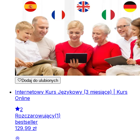
Dodaj do ulubionych
Internetowy Kurs Językowy (3 miesiące) | Kurs
Online
2
Rozczarowujący
(
1
)
bestseller
129
,
99
zł