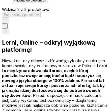
Dodaj do ulubionych
Widzisz 3 z 3 produktów.
Pokaż więcej produktów
1
Lerni, Online – odkryj wyjątkową
platformę!
Nieważne, czy chcesz szlifować język obcy na drugim
końcu świata, czy w domowym zaciszu w Polsce.
Lerni
to międzynarodowa platforma, dzięki której
podszkolisz swoje umiejętności bądź nauczysz się
nowego języka obcego w 100% zdalnie. Firma od lat
aktualizuje swoje kursy i poszerza ich ofertę, tak by
jak najbardziej dostosować się do potrzeb swoich
użytkowników.
Przed rozpoczęciem nauki zalecane
jest, żeby wykonać test poziomujący – dzięki temu
możliwe jest jak najlepsze dobranie poziomu kształcenia.
Z pomocą Lerni, online szybko odkryjesz, że nauka