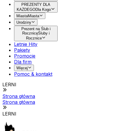
PREZENTY DLA
KAŻDEGO
Dla Kogo
Miasta
Miasta
Urodziny
Prezent na Ślub i
Rocznicę
Śluby i
Rocznice
Letnie Hity
Pakiety
Promocje
Dla firm
Więcej
Pomoc & kontakt
LERNI
Strona główna
Strona główna
LERNI