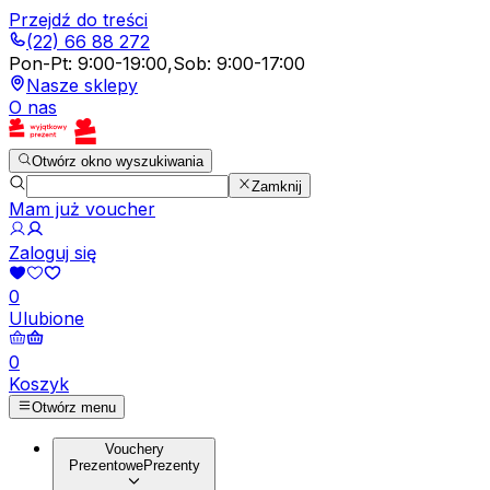
Przejdź do treści
(22) 66 88 272
Pon-Pt
:
9:00-19:00
,
Sob
:
9:00-17:00
Nasze sklepy
O nas
Otwórz okno wyszukiwania
Zamknij
Mam już voucher
Zaloguj się
0
Ulubione
0
Koszyk
Otwórz menu
Vouchery
Prezentowe
Prezenty