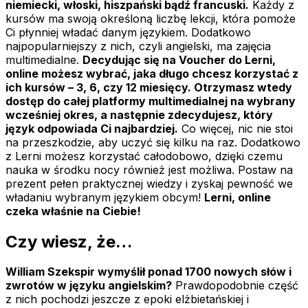
niemiecki, włoski, hiszpański bądź francuski.
Każdy z
kursów ma swoją określoną liczbę lekcji, która pomoże
Ci płynniej władać danym językiem. Dodatkowo
najpopularniejszy z nich, czyli angielski, ma zajęcia
multimedialne.
Decydując się na Voucher do Lerni,
online możesz wybrać, jaka długo chcesz korzystać z
ich kursów – 3, 6, czy 12 miesięcy. Otrzymasz wtedy
dostęp do całej platformy multimedialnej na wybrany
wcześniej okres, a następnie zdecydujesz, który
język odpowiada Ci najbardziej.
Co więcej, nic nie stoi
na przeszkodzie, aby uczyć się kilku na raz. Dodatkowo
z Lerni możesz korzystać całodobowo, dzięki czemu
nauka w środku nocy również jest możliwa. Postaw na
prezent pełen praktycznej wiedzy i zyskaj pewność we
władaniu wybranym językiem obcym!
Lerni, online
czeka właśnie na Ciebie!
Czy wiesz, że…
William Szekspir wymyślił ponad 1700 nowych słów i
zwrotów w języku angielskim?
Prawdopodobnie część
z nich pochodzi jeszcze z epoki elżbietańskiej i