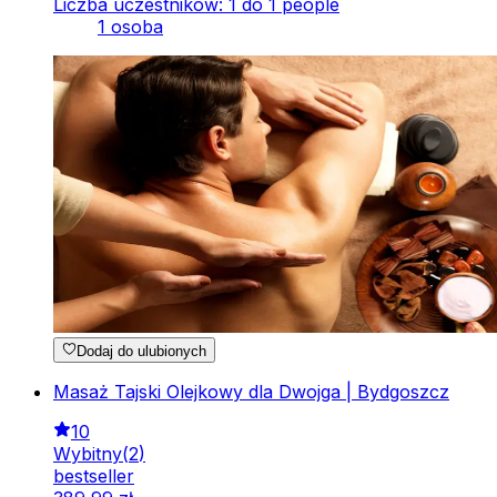
Liczba uczestników: 1 do 1 people
1 osoba
Dodaj do ulubionych
Masaż Tajski Olejkowy dla Dwojga | Bydgoszcz
10
Wybitny
(
2
)
bestseller