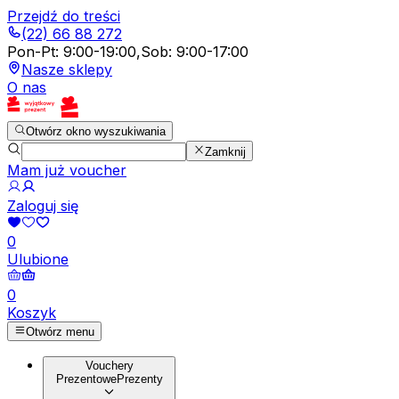
Przejdź do treści
(22) 66 88 272
Pon-Pt
:
9:00-19:00
,
Sob
:
9:00-17:00
Nasze sklepy
O nas
Otwórz okno wyszukiwania
Zamknij
Mam już voucher
Zaloguj się
0
Ulubione
0
Koszyk
Otwórz menu
Vouchery
Prezentowe
Prezenty