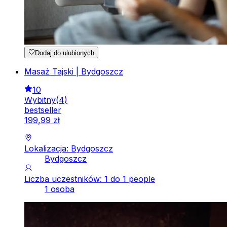
Dodaj do ulubionych
Masaż Tajski | Bydgoszcz
10
Wybitny
(
4
)
bestseller
199
,
99
zł
Lokalizacja: Bydgoszcz
Bydgoszcz
Liczba uczestników: 1 do 1 people
1 osoba