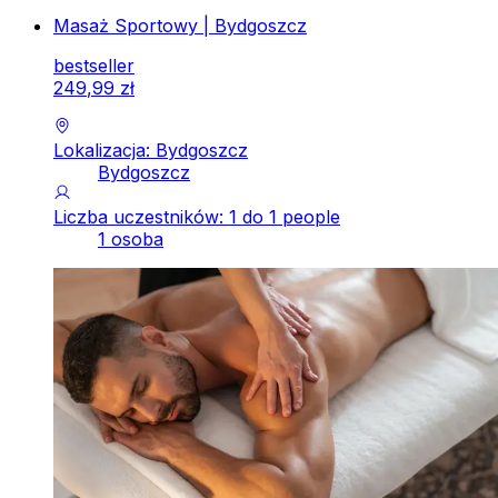
Masaż Sportowy | Bydgoszcz
bestseller
249
,
99
zł
Lokalizacja: Bydgoszcz
Bydgoszcz
Liczba uczestników: 1 do 1 people
1 osoba