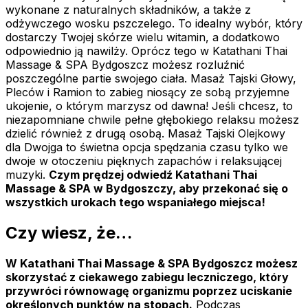
wykonane z naturalnych składników, a także z
odżywczego wosku pszczelego. To idealny wybór, który
dostarczy Twojej skórze wielu witamin, a dodatkowo
odpowiednio ją nawilży. Oprócz tego w Katathani Thai
Massage & SPA Bydgoszcz możesz rozluźnić
poszczególne partie swojego ciała. Masaż Tajski Głowy,
Pleców i Ramion to zabieg niosący ze sobą przyjemne
ukojenie, o którym marzysz od dawna! Jeśli chcesz, to
niezapomniane chwile pełne głębokiego relaksu możesz
dzielić również z drugą osobą. Masaż Tajski Olejkowy
dla Dwojga to świetna opcja spędzania czasu tylko we
dwoje w otoczeniu pięknych zapachów i relaksującej
muzyki.
Czym prędzej odwiedź Katathani Thai
Massage & SPA w Bydgoszczy, aby przekonać się o
wszystkich urokach tego wspaniałego miejsca!
Czy wiesz, że…
W Katathani Thai Massage & SPA Bydgoszcz możesz
skorzystać z ciekawego zabiegu leczniczego, który
przywróci równowagę organizmu poprzez uciskanie
określonych punktów na stopach.
Podczas