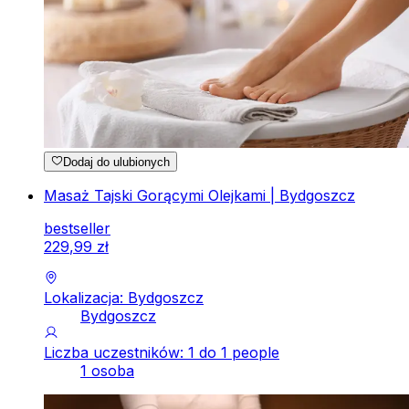
Dodaj do ulubionych
Masaż Tajski Gorącymi Olejkami | Bydgoszcz
bestseller
229
,
99
zł
Lokalizacja: Bydgoszcz
Bydgoszcz
Liczba uczestników: 1 do 1 people
1 osoba