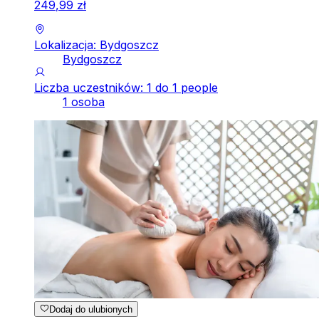
249
,
99
zł
Lokalizacja: Bydgoszcz
Bydgoszcz
Liczba uczestników: 1 do 1 people
1 osoba
Dodaj do ulubionych