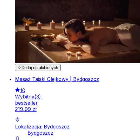
Dodaj do ulubionych
Masaż Tajski Olejkowy | Bydgoszcz
10
Wybitny
(
3
)
bestseller
219
,
99
zł
Lokalizacja: Bydgoszcz
Bydgoszcz