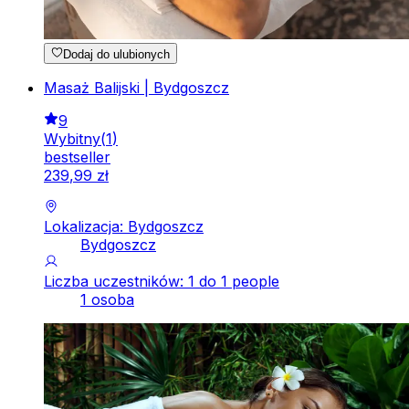
Dodaj do ulubionych
Masaż Balijski | Bydgoszcz
9
Wybitny
(
1
)
bestseller
239
,
99
zł
Lokalizacja: Bydgoszcz
Bydgoszcz
Liczba uczestników: 1 do 1 people
1 osoba