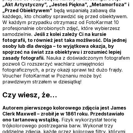
„Akt Artystyczny”, „Jesteś Piękna”, „Metamorfoza” i
„Przed Obiektywem”
będą wspaniałą zabawą dla
każdego, kto chciałby sprawdzić się przed obiektywem.
W każdym przypadku otrzymasz od FotoKarmat 10
profesjonalnie obrobionych zdjęć, które wybierzesz
samodzielnie.
Jeśli z kolei zależy Ci na kursie
fotografii, to również jest taka możliwość. Dla jednej
osoby lub dla dwojga – to wyjątkowa okazja, by
spojrzeć na świat zza obiektywu i zrozumieć lepiej
zasady fotografii.
Nauka z doświadczonym fotografem
pozwoli Ci rozszerzyć wachlarz umiejętności
fotograficznych, a przy okazji sprawi też dużo frajdy.
Voucher FotoKarmat w Poznaniu może być
prawdziwym strzałem w dziesiątkę!
Czy wiesz, że…
Autorem pierwszego kolorowego zdjęcia jest James
Clerk Maxwell – zrobił je w 1861 roku. Przedstawiało
ono tartanową wstążkę.
Fizyk wykorzystał teorię
trójkolorowego postrzegania barw. Wykonał trzy
oddzielne zdjęcia, każde przez kolorowe filtry, którymi