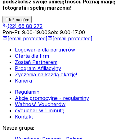
podszkolisz swoje umiejętności. Poznaj magię
fotografii i spełnij marzenia!
Idź na górę
(22) 66 88 272
Pon-Pt
:
9:00-19:00
Sob
:
9:00-17:00
[email protected]
[email protected]
Logowanie dla partnerów
Oferta dla firm
Zostań Partnerem
Program Afiliacyjny
Życzenia na każdą okazję!
Kariera
Regulamin
Akcje promocyjne - regulaminy
Ważność Voucherów
eVoucher w 1 minutę
Kontakt
Nasza grupa
:
Wyjątkowy Prezent - Poland