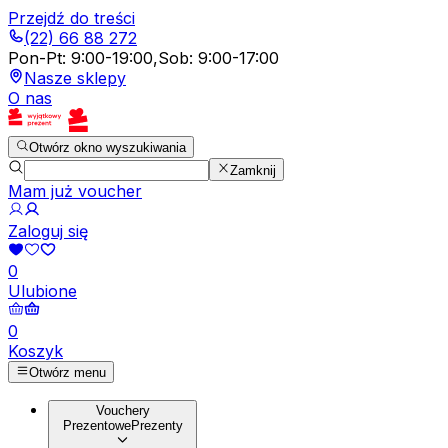
Przejdź do treści
(22) 66 88 272
Pon-Pt
:
9:00-19:00
,
Sob
:
9:00-17:00
Nasze sklepy
O nas
Otwórz okno wyszukiwania
Zamknij
Mam już voucher
Zaloguj się
0
Ulubione
0
Koszyk
Otwórz menu
Vouchery
Prezentowe
Prezenty