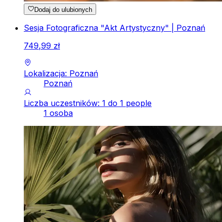
Dodaj do ulubionych
Sesja Fotograficzna "Akt Artystyczny" | Poznań
749
,
99
zł
Lokalizacja: Poznań
Poznań
Liczba uczestników: 1 do 1 people
1 osoba