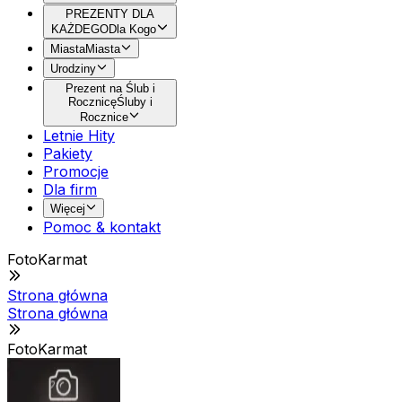
PREZENTY DLA
KAŻDEGO
Dla Kogo
Miasta
Miasta
Urodziny
Prezent na Ślub i
Rocznicę
Śluby i
Rocznice
Letnie Hity
Pakiety
Promocje
Dla firm
Więcej
Pomoc & kontakt
FotoKarmat
Strona główna
Strona główna
FotoKarmat