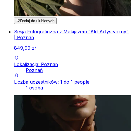
Dodaj do ulubionych
Sesja Fotograficzna z Makijażem "Akt Artystyczny"
| Poznań
849
,
99
zł
Lokalizacja: Poznań
Poznań
Liczba uczestników: 1 do 1 people
1 osoba