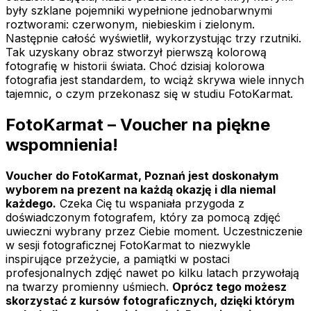
były szklane pojemniki wypełnione jednobarwnymi
roztworami: czerwonym, niebieskim i zielonym.
Następnie całość wyświetlił, wykorzystując trzy rzutniki.
Tak uzyskany obraz stworzył pierwszą kolorową
fotografię w historii świata. Choć dzisiaj kolorowa
fotografia jest standardem, to wciąż skrywa wiele innych
tajemnic, o czym przekonasz się w studiu FotoKarmat.
FotoKarmat – Voucher na piękne
wspomnienia!
Voucher do FotoKarmat, Poznań jest doskonałym
wyborem na prezent na każdą okazję i dla niemal
każdego.
Czeka Cię tu wspaniała przygoda z
doświadczonym fotografem, który za pomocą zdjęć
uwieczni wybrany przez Ciebie moment. Uczestniczenie
w sesji fotograficznej FotoKarmat to niezwykle
inspirujące przeżycie, a pamiątki w postaci
profesjonalnych zdjęć nawet po kilku latach przywołają
na twarzy promienny uśmiech.
Oprócz tego możesz
skorzystać z kursów fotograficznych, dzięki którym