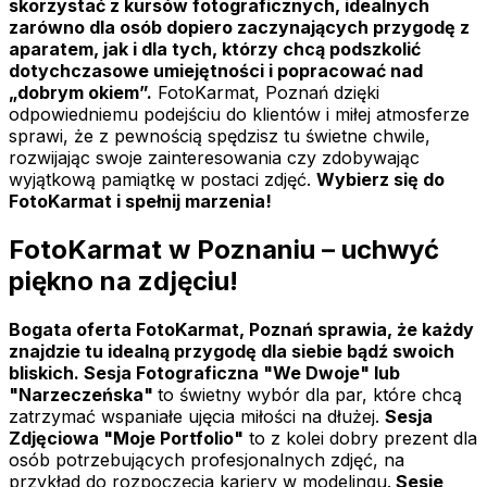
skorzystać z kursów fotograficznych, idealnych
zarówno dla osób dopiero zaczynających przygodę z
aparatem, jak i dla tych, którzy chcą podszkolić
dotychczasowe umiejętności i popracować nad
„dobrym okiem”.
FotoKarmat, Poznań dzięki
odpowiedniemu podejściu do klientów i miłej atmosferze
sprawi, że z pewnością spędzisz tu świetne chwile,
rozwijając swoje zainteresowania czy zdobywając
wyjątkową pamiątkę w postaci zdjęć.
Wybierz się do
FotoKarmat i spełnij marzenia!
FotoKarmat w Poznaniu – uchwyć
piękno na zdjęciu!
Bogata oferta FotoKarmat, Poznań sprawia, że każdy
znajdzie tu idealną przygodę dla siebie bądź swoich
bliskich. Sesja Fotograficzna "We Dwoje" lub
"Narzeczeńska"
to świetny wybór dla par, które chcą
zatrzymać wspaniałe ujęcia miłości na dłużej.
Sesja
Zdjęciowa "Moje Portfolio"
to z kolei dobry prezent dla
osób potrzebujących profesjonalnych zdjęć, na
przykład do rozpoczęcia kariery w modelingu.
Sesje