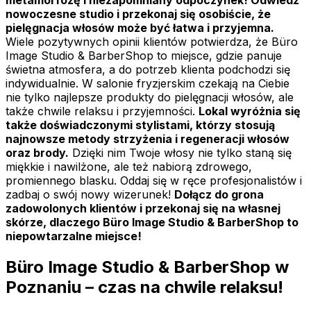
metamorfozę i niezapomniany odpoczynek! Odwiedź
nowoczesne studio i przekonaj się osobiście, że
pielęgnacja włosów może być łatwa i przyjemna.
Wiele pozytywnych opinii klientów potwierdza, że Büro
Image Studio & BarberShop to miejsce, gdzie panuje
świetna atmosfera, a do potrzeb klienta podchodzi się
indywidualnie. W salonie fryzjerskim czekają na Ciebie
nie tylko najlepsze produkty do pielęgnacji włosów, ale
także chwile relaksu i przyjemności.
Lokal wyróżnia się
także doświadczonymi stylistami, którzy stosują
najnowsze metody strzyżenia i regeneracji włosów
oraz brody.
Dzięki nim Twoje włosy nie tylko staną się
miękkie i nawilżone, ale też nabiorą zdrowego,
promiennego blasku. Oddaj się w ręce profesjonalistów i
zadbaj o swój nowy wizerunek!
Dołącz do grona
zadowolonych klientów i przekonaj się na własnej
skórze, dlaczego Büro Image Studio & BarberShop to
niepowtarzalne miejsce!
Büro Image Studio & BarberShop w
Poznaniu – czas na chwile relaksu!