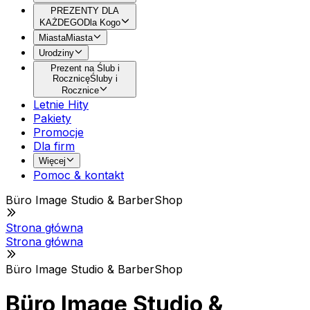
PREZENTY DLA
KAŻDEGO
Dla Kogo
Miasta
Miasta
Urodziny
Prezent na Ślub i
Rocznicę
Śluby i
Rocznice
Letnie Hity
Pakiety
Promocje
Dla firm
Więcej
Pomoc & kontakt
Büro Image Studio & BarberShop
Strona główna
Strona główna
Büro Image Studio & BarberShop
Büro Image Studio &