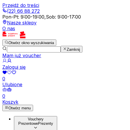
Przejdź do treści
(22) 66 88 272
Pon-Pt
:
9:00-19:00
,
Sob
:
9:00-17:00
Nasze sklepy
O nas
Otwórz okno wyszukiwania
Zamknij
Mam już voucher
Zaloguj się
0
Ulubione
0
Koszyk
Otwórz menu
Vouchery
Prezentowe
Prezenty