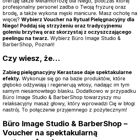
oferuję także Metamorfozę dla Niego, podczas której
profesjonalny personel zadba o Twoją fryzurę oraz
brodę, a także wykona męski manicure. Masz ochotę na
więcej?
Wybierz Voucher na Rytuał Pielęgnacyjny dla
Niego! Poddaj się strzyżeniu oraz tradycyjnemu
goleniu brzytwą oraz skorzystaj z oczyszczającego
peelingu na twarz.
Wybierz Büro Image Studio &
BarberShop, Poznań!
Czy wiesz, że…
Zabieg pielęgnacyjny Kerastase daje spektakularne
efekty.
Wykonuje się go na bazie produktów, które
głęboko odżywiają i regenerują włosy, nadając im tym
samym niesamowitego blasku. Dodatkowo w przypadku
Büro Image Studio & BarberShop towarzyszy mu
relaksacyjny masaż głowy, który wprowadzi Cię w błogi
nastrój. To połączenie przyjemnego z pożytecznym!
Büro Image Studio & BarberShop –
Voucher na spektakularną