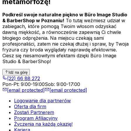
metamorfozę!
Podkreśl swoje naturalne piękno w Büro Image Studio
& BarberShop w Poznaniu!
To tutaj weźmiesz udział w
zabiegach, które pomogą Twoim włosom odzyskać
dawną miękkość, a równocześnie zapewnią Ci chwile
błogiego odprężenia. Na miejscu czekają sami
profesjonaliści, zatem nie czekaj dłużej i spraw, by Twoja
fryzura czy broda wyglądały naprawdę efektownie.
Ciesz się niesamowitymi efektami dzięki Büro Image
Studio & BarberShop!
Idź na górę
(22) 66 88 272
Pon-Pt
:
9:00-19:00
Sob
:
9:00-17:00
[email protected]
[email protected]
Logowanie dla partnerów
Oferta dla firm
Zostań Partnerem
Program Afiliacyjny
Życzenia na każdą okazję!
Kariera