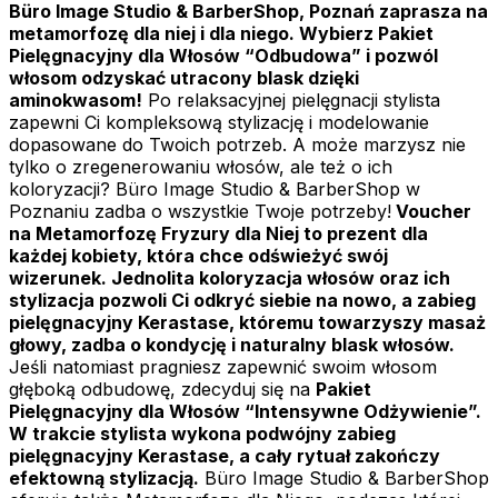
Büro Image Studio & BarberShop, Poznań zaprasza na
metamorfozę dla niej i dla niego. Wybierz Pakiet
Pielęgnacyjny dla Włosów “Odbudowa” i pozwól
włosom odzyskać utracony blask dzięki
aminokwasom!
Po relaksacyjnej pielęgnacji stylista
zapewni Ci kompleksową stylizację i modelowanie
dopasowane do Twoich potrzeb. A może marzysz nie
tylko o zregenerowaniu włosów, ale też o ich
koloryzacji? Büro Image Studio & BarberShop w
Poznaniu zadba o wszystkie Twoje potrzeby!
Voucher
na Metamorfozę Fryzury dla Niej to prezent dla
każdej kobiety, która chce odświeżyć swój
wizerunek. Jednolita koloryzacja włosów oraz ich
stylizacja pozwoli Ci odkryć siebie na nowo, a zabieg
pielęgnacyjny Kerastase, któremu towarzyszy masaż
głowy, zadba o kondycję i naturalny blask włosów.
Jeśli natomiast pragniesz zapewnić swoim włosom
głęboką odbudowę, zdecyduj się na
Pakiet
Pielęgnacyjny dla Włosów “Intensywne Odżywienie”.
W trakcie stylista wykona podwójny zabieg
pielęgnacyjny Kerastase, a cały rytuał zakończy
efektowną stylizacją.
Büro Image Studio & BarberShop