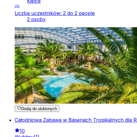
Kielce
Liczba uczestników: 2 do 2 people
2 osoby
Dodaj do ulubionych
Całodniowa Zabawa w Basenach Tropikalnych dla Rod
10
Wybitny
(
1
)