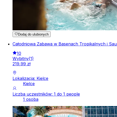
Dodaj do ulubionych
Całodniowa Zabawa w Basenach Tropikalnych i Saun
10
Wybitny
(
1
)
219
,
99
zł
Lokalizacja: Kielce
Kielce
Liczba uczestników: 1 do 1 people
1 osoba