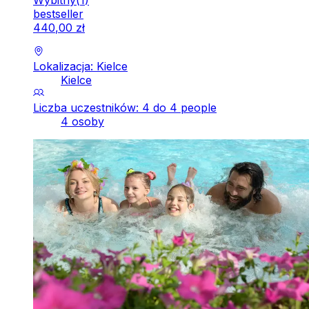
bestseller
440
,
00
zł
Lokalizacja: Kielce
Kielce
Liczba uczestników: 4 do 4 people
4 osoby