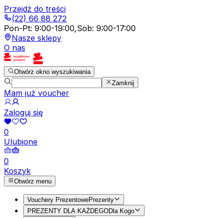
Przejdź do treści
(22) 66 88 272
Pon-Pt
:
9:00-19:00
,
Sob
:
9:00-17:00
Nasze sklepy
O nas
Otwórz okno wyszukiwania
Zamknij
Mam już voucher
Zaloguj się
0
Ulubione
0
Koszyk
Otwórz menu
Vouchery Prezentowe
Prezenty
PREZENTY DLA KAŻDEGO
Dla Kogo