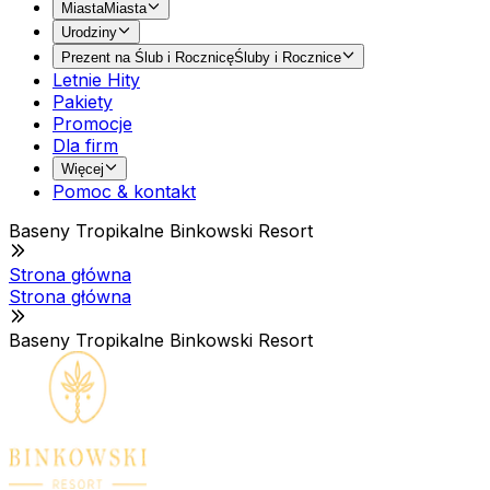
Miasta
Miasta
Urodziny
Prezent na Ślub i Rocznicę
Śluby i Rocznice
Letnie Hity
Pakiety
Promocje
Dla firm
Więcej
Pomoc & kontakt
Baseny Tropikalne Binkowski Resort
Strona główna
Strona główna
Baseny Tropikalne Binkowski Resort