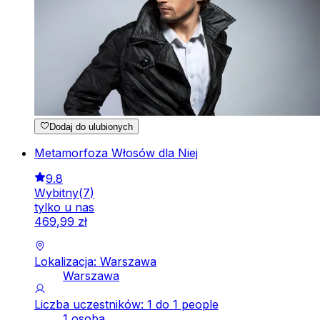
Dodaj do ulubionych
Metamorfoza Włosów dla Niej
9.8
Wybitny
(
7
)
tylko u nas
469
,
99
zł
Lokalizacja: Warszawa
Warszawa
Liczba uczestników: 1 do 1 people
1 osoba