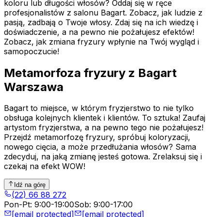
koloru lub długości włosów? Oddaj się w ręce
profesjonalistów z salonu Bagart. Zobacz, jak ludzie z
pasją, zadbają o Twoje włosy. Zdaj się na ich wiedzę i
doświadczenie, a na pewno nie pożałujesz efektów!
Zobacz, jak zmiana fryzury wpłynie na Twój wygląd i
samopoczucie!
Metamorfoza fryzury z Bagart
Warszawa
Bagart to miejsce, w którym fryzjerstwo to nie tylko
obsługa kolejnych klientek i klientów. To sztuka! Zaufaj
artystom fryzjerstwa, a na pewno tego nie pożałujesz!
Przejdź metamorfozę fryzury, spróbuj koloryzacji,
nowego cięcia, a może przedłużania włosów? Sama
zdecyduj, na jaką zmianę jesteś gotowa. Zrelaksuj się i
czekaj na efekt WOW!
Idź na górę
(22) 66 88 272
Pon-Pt
:
9:00-19:00
Sob
:
9:00-17:00
[email protected]
[email protected]