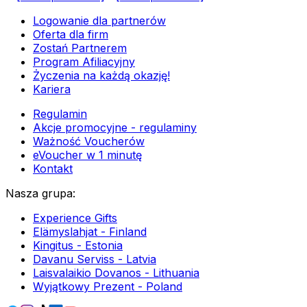
Logowanie dla partnerów
Oferta dla firm
Zostań Partnerem
Program Afiliacyjny
Życzenia na każdą okazję!
Kariera
Regulamin
Akcje promocyjne - regulaminy
Ważność Voucherów
eVoucher w 1 minutę
Kontakt
Nasza grupa
:
Experience Gifts
Elämyslahjat - Finland
Kingitus - Estonia
Davanu Serviss - Latvia
Laisvalaikio Dovanos - Lithuania
Wyjątkowy Prezent - Poland