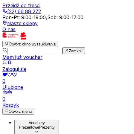
Przejdź do treści
(22) 66 88 272
Pon-Pt
:
9:00-19:00
,
Sob
:
9:00-17:00
Nasze sklepy
O nas
Otwórz okno wyszukiwania
Zamknij
Mam już voucher
Zaloguj się
0
Ulubione
0
Koszyk
Otwórz menu
Vouchery
Prezentowe
Prezenty