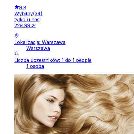
9.8
Wybitny
(
34
)
tylko u nas
229
,
99
zł
Lokalizacja: Warszawa
Warszawa
Liczba uczestników: 1 do 1 people
1 osoba