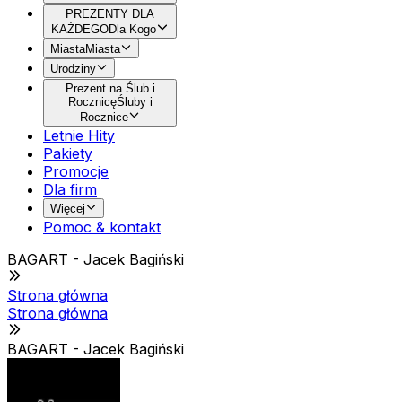
PREZENTY DLA
KAŻDEGO
Dla Kogo
Miasta
Miasta
Urodziny
Prezent na Ślub i
Rocznicę
Śluby i
Rocznice
Letnie Hity
Pakiety
Promocje
Dla firm
Więcej
Pomoc & kontakt
BAGART - Jacek Bagiński
Strona główna
Strona główna
BAGART - Jacek Bagiński