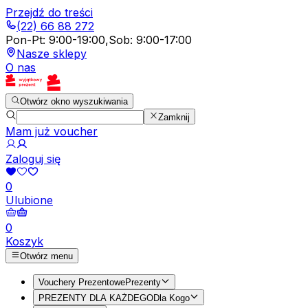
Przejdź do treści
(22) 66 88 272
Pon-Pt
:
9:00-19:00
,
Sob
:
9:00-17:00
Nasze sklepy
O nas
Otwórz okno wyszukiwania
Zamknij
Mam już voucher
Zaloguj się
0
Ulubione
0
Koszyk
Otwórz menu
Vouchery Prezentowe
Prezenty
PREZENTY DLA KAŻDEGO
Dla Kogo