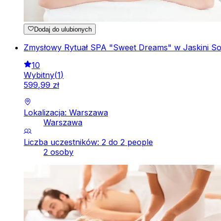
Dodaj do ulubionych
Zmysłowy Rytuał SPA "Sweet Dreams" w Jaskini So
10
Wybitny
(
1
)
599
,
99
zł
Lokalizacja: Warszawa
Warszawa
Liczba uczestników: 2 do 2 people
2 osoby