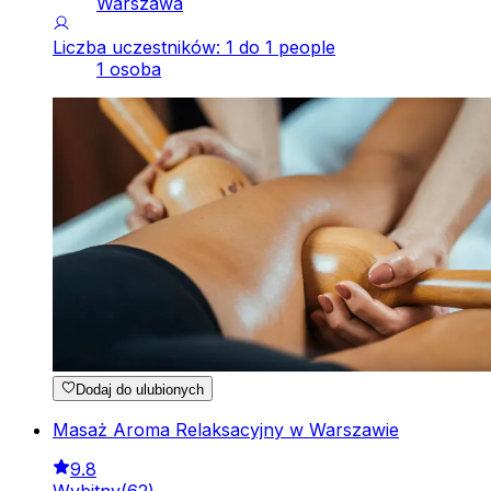
Warszawa
Liczba uczestników: 1 do 1 people
1 osoba
Dodaj do ulubionych
Masaż Aroma Relaksacyjny w Warszawie
9.8
Wybitny
(
62
)