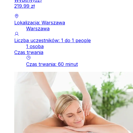
219
,
99
zł
Lokalizacja: Warszawa
Warszawa
Liczba uczestników: 1 do 1 people
1 osoba
Czas trwania
Czas trwania
:
60
minut