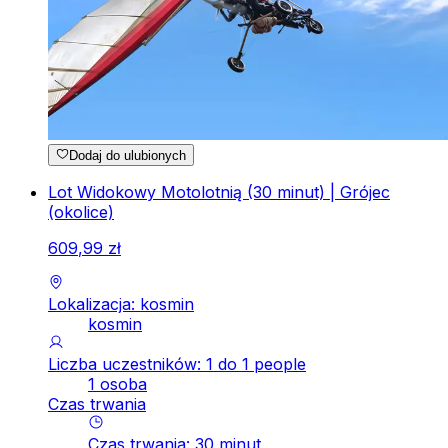
Dodaj do ulubionych
Lot Widokowy Motolotnią (30 minut) | Grójec
(okolice)
609
,
99
zł
Lokalizacja: kosmin
kosmin
Liczba uczestników: 1 do 1 people
1 osoba
Czas trwania
Czas trwania
:
30
minut