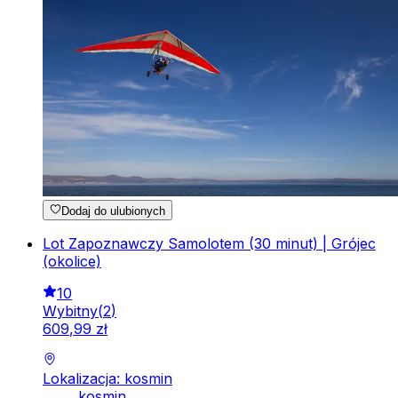
Dodaj do ulubionych
Lot Zapoznawczy Samolotem (30 minut) | Grójec
(okolice)
10
Wybitny
(
2
)
609
,
99
zł
Lokalizacja: kosmin
kosmin