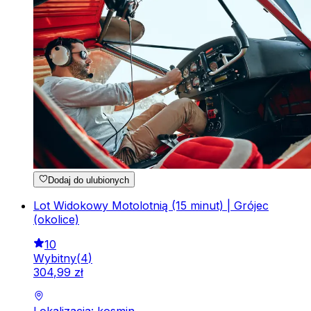
Dodaj do ulubionych
Lot Widokowy Motolotnią (15 minut) | Grójec
(okolice)
10
Wybitny
(
4
)
304
,
99
zł
Lokalizacja: kosmin