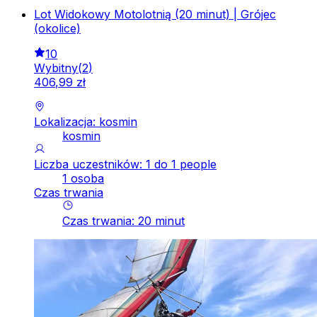
Lot Widokowy Motolotnią (20 minut) | Grójec
(okolice)
10
Wybitny
(
2
)
406
,
99
zł
Lokalizacja: kosmin
kosmin
Liczba uczestników: 1 do 1 people
1 osoba
Czas trwania
Czas trwania
:
20
minut