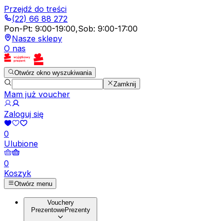
Przejdź do treści
(22) 66 88 272
Pon-Pt
:
9:00-19:00
,
Sob
:
9:00-17:00
Nasze sklepy
O nas
Otwórz okno wyszukiwania
Zamknij
Mam już voucher
Zaloguj się
0
Ulubione
0
Koszyk
Otwórz menu
Vouchery
Prezentowe
Prezenty