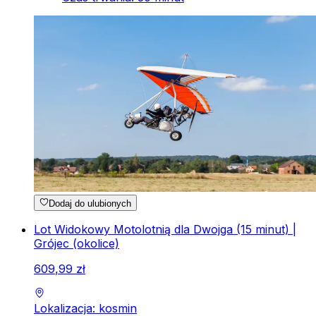
Dodaj do ulubionych
Lot Widokowy Motolotnią dla Dwojga (15 minut) |
Grójec (okolice)
609
,
99
zł
Lokalizacja: kosmin