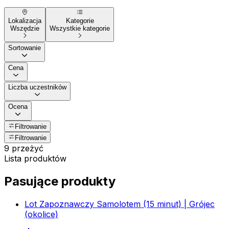
Lokalizacja
Kategorie
Wszędzie
Wszystkie kategorie
Sortowanie
Cena
Liczba uczestników
Ocena
Filtrowanie
Filtrowanie
9 przeżyć
Lista produktów
Pasujące produkty
Lot Zapoznawczy Samolotem (15 minut) | Grójec
(okolice)