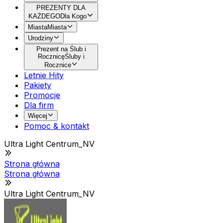
PREZENTY DLA
KAŻDEGO
Dla Kogo
Miasta
Miasta
Urodziny
Prezent na Ślub i
Rocznicę
Śluby i
Rocznice
Letnie Hity
Pakiety
Promocje
Dla firm
Więcej
Pomoc & kontakt
Ultra Light Centrum_NV
Strona główna
Strona główna
Ultra Light Centrum_NV