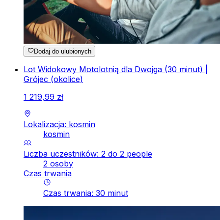
Dodaj do ulubionych
Lot Widokowy Motolotnią dla Dwojga (30 minut) |
Grójec (okolice)
1
219
,
99
zł
Lokalizacja: kosmin
kosmin
Liczba uczestników: 2 do 2 people
2 osoby
Czas trwania
Czas trwania
:
30
minut