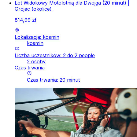
Lot Widokowy Motolotnią dla Dwojga (20 minut) |
Grójec (okolice)
814
,
99
zł
Lokalizacja: kosmin
kosmin
Liczba uczestników: 2 do 2 people
2 osoby
Czas trwania
Czas trwania
:
20
minut