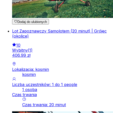
Dodaj do ulubionych
Lot Zapoznawczy Samolotem (20 minut) | Grójec
(okolice)
10
Wybitny
(
1
)
406
,
99
zł
Lokalizacja: kosmin
kosmin
Liczba uczestników: 1 do 1 people
1 osoba
Czas trwania
Czas trwania
:
20
minut