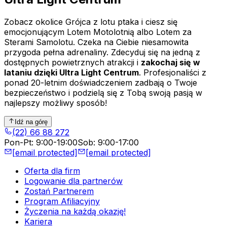
Zobacz okolice Grójca z lotu ptaka i ciesz się
emocjonującym Lotem Motolotnią albo Lotem za
Sterami Samolotu. Czeka na Ciebie niesamowita
przygoda pełna adrenaliny. Zdecyduj się na jedną z
dostępnych powietrznych atrakcji i
zakochaj się w
lataniu dzięki Ultra Light Centrum
. Profesjonaliści z
ponad 20-letnim doświadczeniem zadbają o Twoje
bezpieczeństwo i podzielą się z Tobą swoją pasją w
najlepszy możliwy sposób!
Idź na górę
(22) 66 88 272
Pon-Pt
:
9:00-19:00
Sob
:
9:00-17:00
[email protected]
[email protected]
Oferta dla firm
Logowanie dla partnerów
Zostań Partnerem
Program Afiliacyjny
Życzenia na każdą okazję!
Kariera