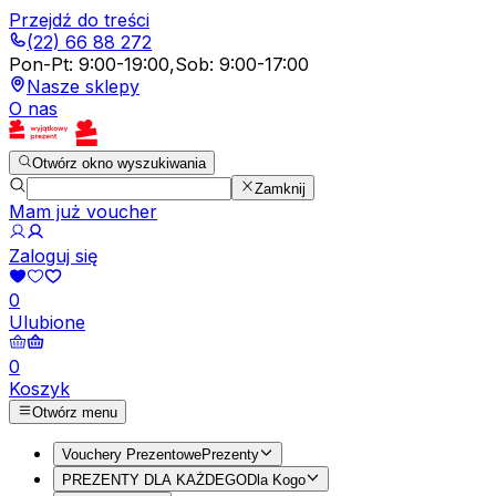
Przejdź do treści
(22) 66 88 272
Pon-Pt
:
9:00-19:00
,
Sob
:
9:00-17:00
Nasze sklepy
O nas
Otwórz okno wyszukiwania
Zamknij
Mam już voucher
Zaloguj się
0
Ulubione
0
Koszyk
Otwórz menu
Vouchery Prezentowe
Prezenty
PREZENTY DLA KAŻDEGO
Dla Kogo