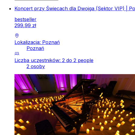
Koncert przy Świecach dla Dwojga (Sektor VIP) | P
bestseller
299
,
99
zł
Lokalizacja: Poznań
Poznań
Liczba uczestników: 2 do 2 people
2 osoby