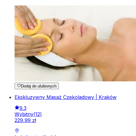
Dodaj do ulubionych
Ekskluzywny Masaż Czekoladowy | Kraków
9.3
Wybitny
(
12
)
229
,
99
zł