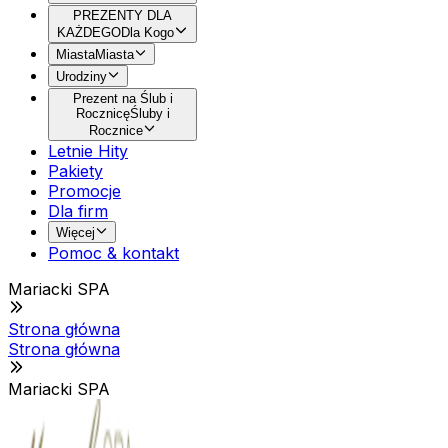
PREZENTY DLA
KAŻDEGO
Dla Kogo
Miasta
Miasta
Urodziny
Prezent na Ślub i
Rocznicę
Śluby i
Rocznice
Letnie Hity
Pakiety
Promocje
Dla firm
Więcej
Pomoc & kontakt
Mariacki SPA
Strona główna
Strona główna
Mariacki SPA