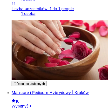
Liczba uczestników: 1 do 1 people
1 osoba
Dodaj do ulubionych
Manicure i Pedicure Hybrydowy | Kraków
10
Wybitny
(
1
)