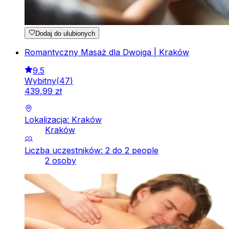
Dodaj do ulubionych
Romantyczny Masaż dla Dwojga | Kraków
9.5
Wybitny
(
47
)
439
,
99
zł
Lokalizacja: Kraków
Kraków
Liczba uczestników: 2 do 2 people
2 osoby