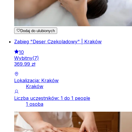
Dodaj do ulubionych
Zabieg "Deser Czekoladowy" | Kraków
10
Wybitny
(
7
)
369
,
99
zł
Lokalizacja: Kraków
Kraków
Liczba uczestników: 1 do 1 people
1 osoba