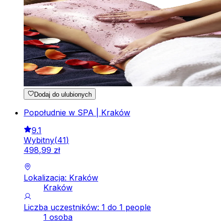
Dodaj do ulubionych
Popołudnie w SPA | Kraków
9.1
Wybitny
(
41
)
498
,
99
zł
Lokalizacja: Kraków
Kraków
Liczba uczestników: 1 do 1 people
1 osoba