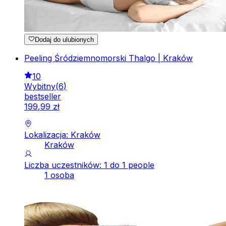
Dodaj do ulubionych
Peeling Śródziemnomorski Thalgo | Kraków
10
Wybitny
(
6
)
bestseller
199
,
99
zł
Lokalizacja: Kraków
Kraków
Liczba uczestników: 1 do 1 people
1 osoba