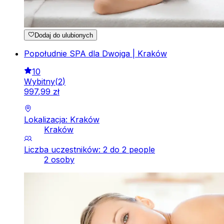
Dodaj do ulubionych
Popołudnie SPA dla Dwojga | Kraków
10
Wybitny
(
2
)
997
,
99
zł
Lokalizacja: Kraków
Kraków
Liczba uczestników: 2 do 2 people
2 osoby