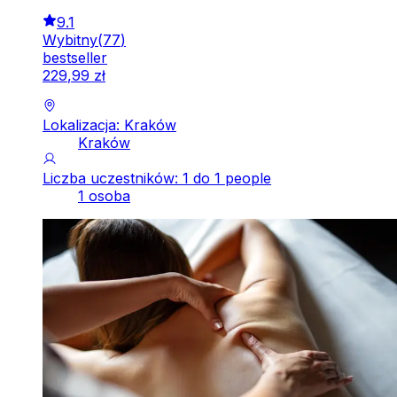
9.1
Wybitny
(
77
)
bestseller
229
,
99
zł
Lokalizacja: Kraków
Kraków
Liczba uczestników: 1 do 1 people
1 osoba