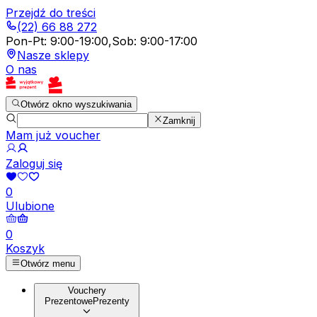
Przejdź do treści
(22) 66 88 272
Pon-Pt
:
9:00-19:00
,
Sob
:
9:00-17:00
Nasze sklepy
O nas
Otwórz okno wyszukiwania
Zamknij
Mam już voucher
Zaloguj się
0
Ulubione
0
Koszyk
Otwórz menu
Vouchery
Prezentowe
Prezenty