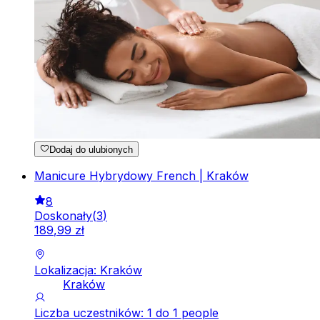
Dodaj do ulubionych
Manicure Hybrydowy French | Kraków
8
Doskonały
(
3
)
189
,
99
zł
Lokalizacja: Kraków
Kraków
Liczba uczestników: 1 do 1 people