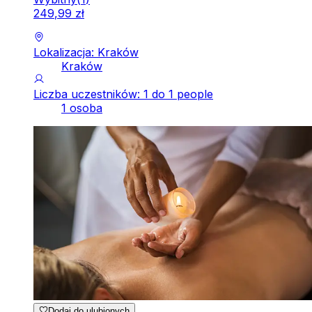
249
,
99
zł
Lokalizacja: Kraków
Kraków
Liczba uczestników: 1 do 1 people
1 osoba
Dodaj do ulubionych