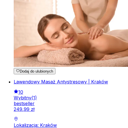
Dodaj do ulubionych
Lawendowy Masaż Antystresowy | Kraków
10
Wybitny
(
1
)
bestseller
249
,
99
zł
Lokalizacja: Kraków