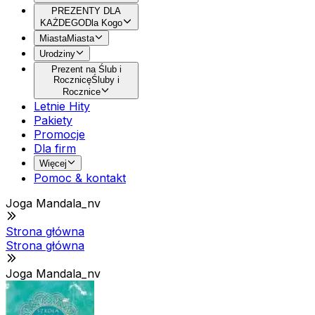
PREZENTY DLA
KAŻDEGO
Dla Kogo
Miasta
Miasta
Urodziny
Prezent na Ślub i
Rocznicę
Śluby i
Rocznice
Letnie Hity
Pakiety
Promocje
Dla firm
Więcej
Pomoc & kontakt
Joga Mandala_nv
Strona główna
Strona główna
Joga Mandala_nv