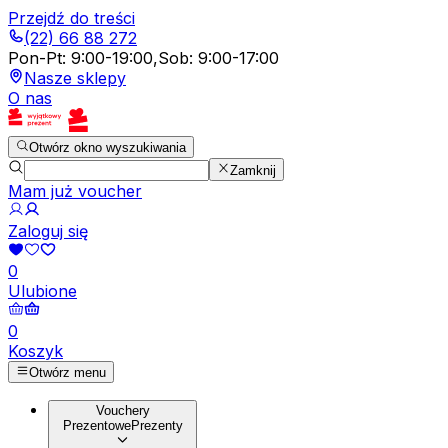
Przejdź do treści
(22) 66 88 272
Pon-Pt
:
9:00-19:00
,
Sob
:
9:00-17:00
Nasze sklepy
O nas
Otwórz okno wyszukiwania
Zamknij
Mam już voucher
Zaloguj się
0
Ulubione
0
Koszyk
Otwórz menu
Vouchery
Prezentowe
Prezenty