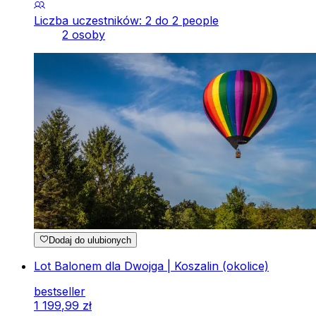
Liczba uczestników: 2 do 2 people
2 osoby
Dodaj do ulubionych
Lot Balonem dla Dwojga | Koszalin (okolice)
bestseller
1
199
,
99
zł