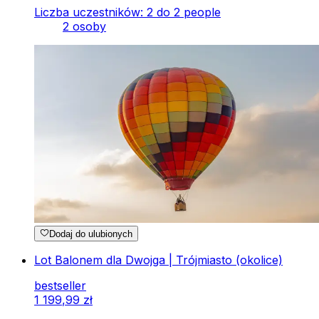
Liczba uczestników: 2 do 2 people
2 osoby
Dodaj do ulubionych
Lot Balonem dla Dwojga | Trójmiasto (okolice)
bestseller
1
199
,
99
zł