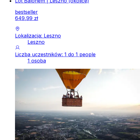
Lot Balonem | Leszno (okolice)
bestseller
649
,
99
zł
Lokalizacja: Leszno
Leszno
Liczba uczestników: 1 do 1 people
1 osoba