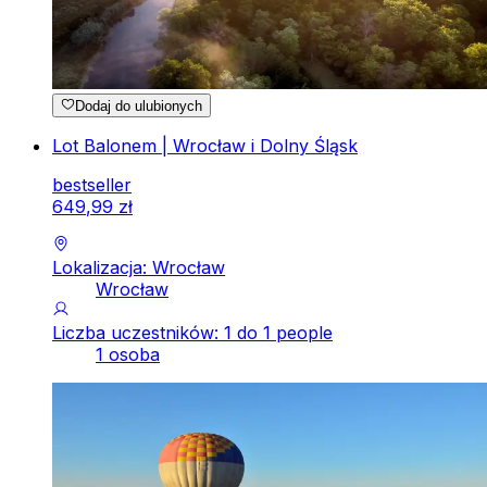
Dodaj do ulubionych
Lot Balonem | Wrocław i Dolny Śląsk
bestseller
649
,
99
zł
Lokalizacja: Wrocław
Wrocław
Liczba uczestników: 1 do 1 people
1 osoba