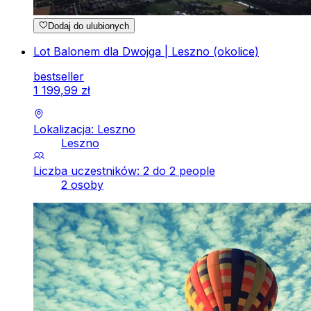
Dodaj do ulubionych
Lot Balonem dla Dwojga | Leszno (okolice)
bestseller
1
199
,
99
zł
Lokalizacja: Leszno
Leszno
Liczba uczestników: 2 do 2 people
2 osoby