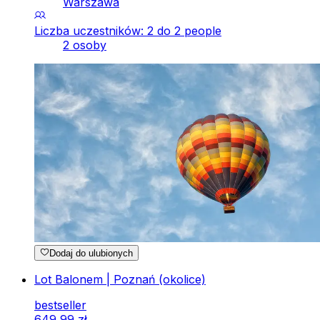
Warszawa
Liczba uczestników: 2 do 2 people
2 osoby
Dodaj do ulubionych
Lot Balonem | Poznań (okolice)
bestseller
649
,
99
zł