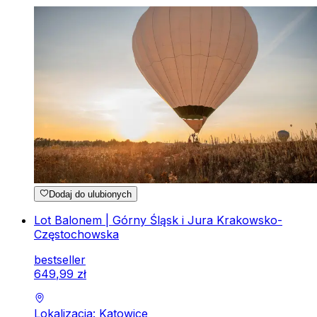
Dodaj do ulubionych
Lot Balonem | Górny Śląsk i Jura Krakowsko-
Częstochowska
bestseller
649
,
99
zł
Lokalizacja: Katowice