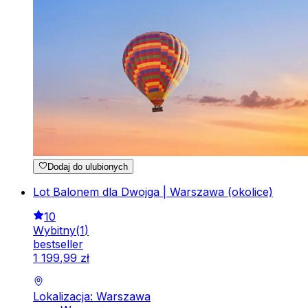
Dodaj do ulubionych
Lot Balonem dla Dwojga | Warszawa (okolice)
10
Wybitny
(
1
)
bestseller
1
199
,
99
zł
Lokalizacja: Warszawa