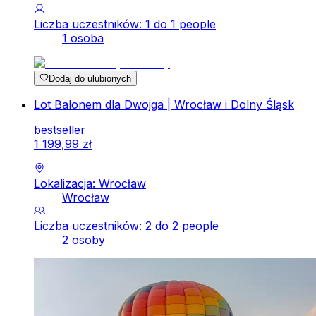
Liczba uczestników: 1 do 1 people
1 osoba
Dodaj do ulubionych
Lot Balonem dla Dwojga | Wrocław i Dolny Śląsk
bestseller
1
199
,
99
zł
Lokalizacja: Wrocław
Wrocław
Liczba uczestników: 2 do 2 people
2 osoby