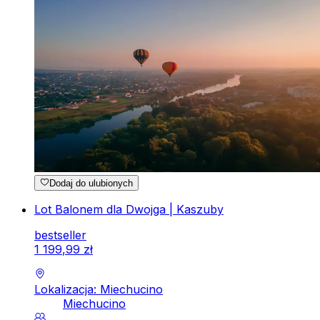
Dodaj do ulubionych
Lot Balonem dla Dwojga | Kaszuby
bestseller
1
199
,
99
zł
Lokalizacja: Miechucino
Miechucino