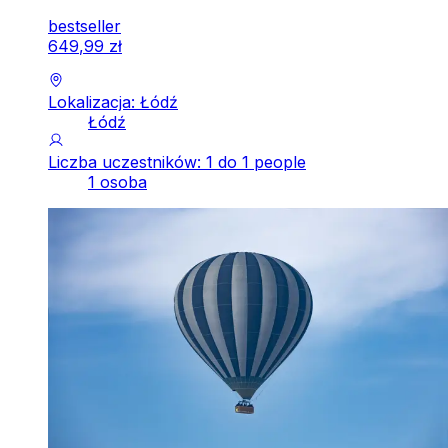
bestseller
649
,
99
zł
Lokalizacja: Łódź
Łódź
Liczba uczestników: 1 do 1 people
1 osoba