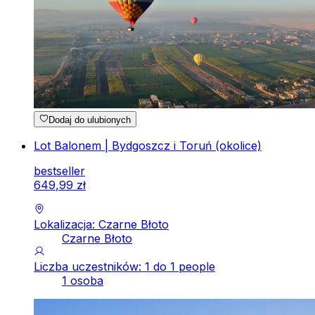
Dodaj do ulubionych
Lot Balonem | Bydgoszcz i Toruń (okolice)
bestseller
649
,
99
zł
Lokalizacja: Czarne Błoto
Czarne Błoto
Liczba uczestników: 1 do 1 people
1 osoba