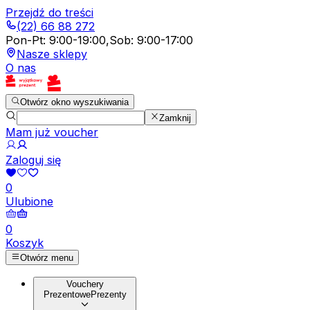
Przejdź do treści
(22) 66 88 272
Pon-Pt
:
9:00-19:00
,
Sob
:
9:00-17:00
Nasze sklepy
O nas
Otwórz okno wyszukiwania
Zamknij
Mam już voucher
Zaloguj się
0
Ulubione
0
Koszyk
Otwórz menu
Vouchery
Prezentowe
Prezenty