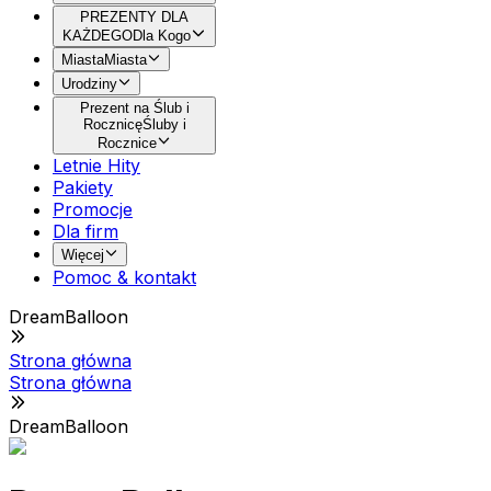
PREZENTY DLA
KAŻDEGO
Dla Kogo
Miasta
Miasta
Urodziny
Prezent na Ślub i
Rocznicę
Śluby i
Rocznice
Letnie Hity
Pakiety
Promocje
Dla firm
Więcej
Pomoc & kontakt
DreamBalloon
Strona główna
Strona główna
DreamBalloon