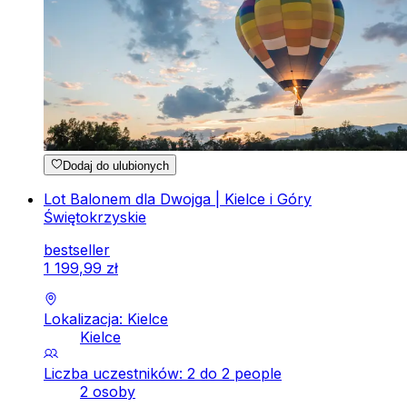
Dodaj do ulubionych
Lot Balonem dla Dwojga | Kielce i Góry
Świętokrzyskie
bestseller
1
199
,
99
zł
Lokalizacja: Kielce
Kielce
Liczba uczestników: 2 do 2 people
2 osoby