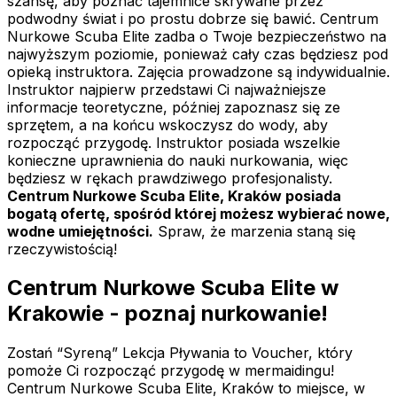
szansę, aby poznać tajemnice skrywane przez
podwodny świat i po prostu dobrze się bawić. Centrum
Nurkowe Scuba Elite zadba o Twoje bezpieczeństwo na
najwyższym poziomie, ponieważ cały czas będziesz pod
opieką instruktora. Zajęcia prowadzone są indywidualnie.
Instruktor najpierw przedstawi Ci najważniejsze
informacje teoretyczne, później zapoznasz się ze
sprzętem, a na końcu wskoczysz do wody, aby
rozpocząć przygodę. Instruktor posiada wszelkie
konieczne uprawnienia do nauki nurkowania, więc
będziesz w rękach prawdziwego profesjonalisty.
Centrum Nurkowe Scuba Elite, Kraków posiada
bogatą ofertę, spośród której możesz wybierać nowe,
wodne umiejętności.
Spraw, że marzenia staną się
rzeczywistością!
Centrum Nurkowe Scuba Elite w
Krakowie - poznaj nurkowanie!
Zostań “Syreną” Lekcja Pływania to Voucher, który
pomoże Ci rozpocząć przygodę w mermaidingu!
Centrum Nurkowe Scuba Elite, Kraków to miejsce, w