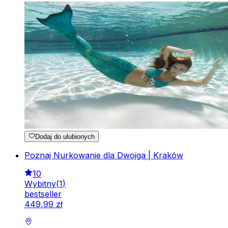
Dodaj do ulubionych
Poznaj Nurkowanie dla Dwojga | Kraków
10
Wybitny
(
1
)
bestseller
449
,
99
zł