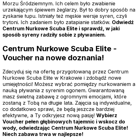
Morzu Śródziemnym. Ich celem było zwabienie
urzekającym śpiewem żeglarzy. Był to dobry sposób na
zyskanie łupu. Istniały też męskie wersje syren, czyli
trytoni. Ich zadaniem było zatapianie statków.
Odwiedź
Centrum Nurkowe Scuba Elite i sprawdź, w jaki
sposób syreny radziły sobie z pływaniem.
Centrum Nurkowe Scuba Elite -
Voucher na nowe doznania!
Zdecyduj się na ofertę przygotowaną przez Centrum
Nurkowe Scuba Elite w Krakowie i zdobądź nowe
umiejętności! Możesz wybrać pomiędzy nurkowaniem a
nauką pływania z syrenim ogonem. Gwarantowaną
masz świetną zabawę z ogromnymi emocjami, które
zostaną z Tobą na długie lata. Zajęcia są indywidualne,
co dodatkowo sprawi, że będą jeszcze bardziej
efektywne, a Ty odkryjesz nową pasję!
Wybierz
Voucher pełen głębinowych tajemnic i wskocz do
wody, odwiedzając Centrum Nurkowe Scuba Elite!
Niech zabawa trwa w najlepsze!