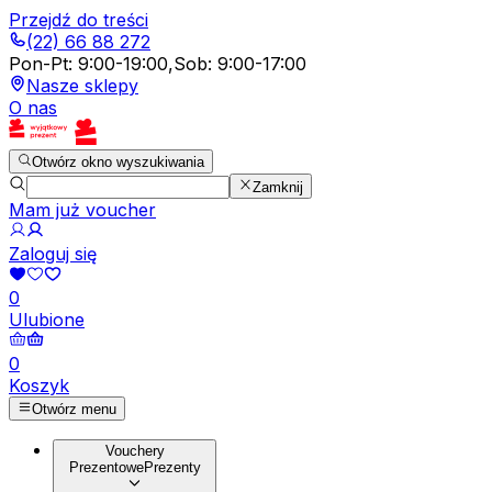
Przejdź do treści
(22) 66 88 272
Pon-Pt
:
9:00-19:00
,
Sob
:
9:00-17:00
Nasze sklepy
O nas
Otwórz okno wyszukiwania
Zamknij
Mam już voucher
Zaloguj się
0
Ulubione
0
Koszyk
Otwórz menu
Vouchery
Prezentowe
Prezenty