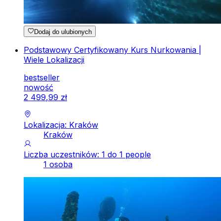
Dodaj do ulubionych
Podstawowy Certyfikowany Kurs Nurkowania |
Wiele Lokalizacji
bestseller
nowość
2
499
,
99
zł
Lokalizacja: Kraków
Kraków
Liczba uczestników: 1 do 1 people
1 osoba