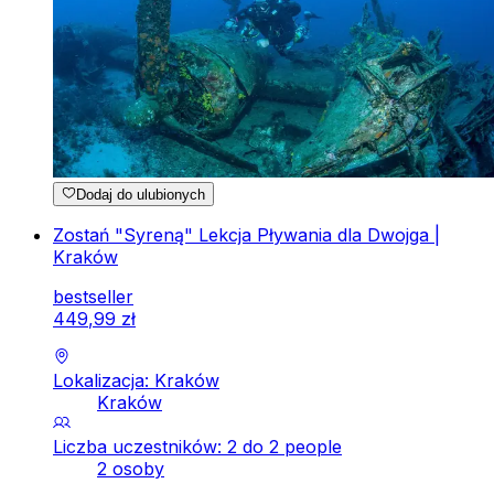
Dodaj do ulubionych
Zostań "Syreną" Lekcja Pływania dla Dwojga |
Kraków
bestseller
449
,
99
zł
Lokalizacja: Kraków
Kraków
Liczba uczestników: 2 do 2 people
2 osoby