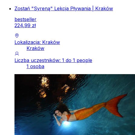
Zostań "Syreną" Lekcja Pływania | Kraków
bestseller
224
,
99
zł
Lokalizacja: Kraków
Kraków
Liczba uczestników: 1 do 1 people
1 osoba