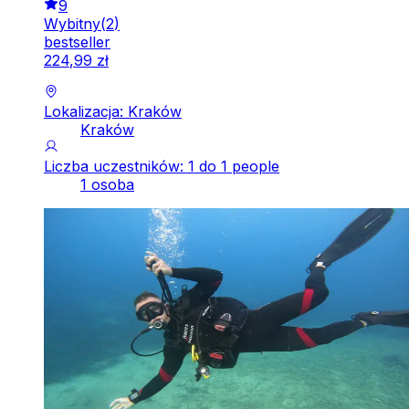
9
Wybitny
(
2
)
bestseller
224
,
99
zł
Lokalizacja: Kraków
Kraków
Liczba uczestników: 1 do 1 people
1 osoba