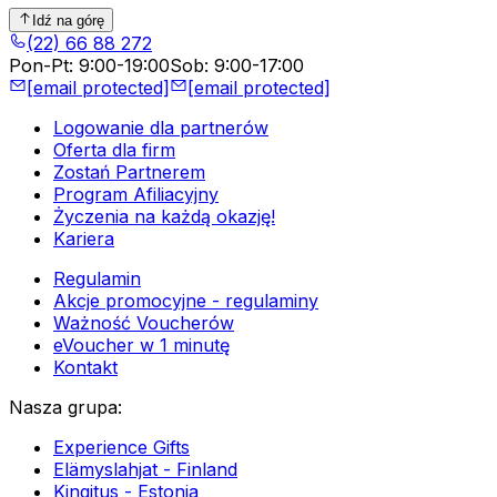
Idź na górę
(22) 66 88 272
Pon-Pt
:
9:00-19:00
Sob
:
9:00-17:00
[email protected]
[email protected]
Logowanie dla partnerów
Oferta dla firm
Zostań Partnerem
Program Afiliacyjny
Życzenia na każdą okazję!
Kariera
Regulamin
Akcje promocyjne - regulaminy
Ważność Voucherów
eVoucher w 1 minutę
Kontakt
Nasza grupa
:
Experience Gifts
Elämyslahjat - Finland
Kingitus - Estonia