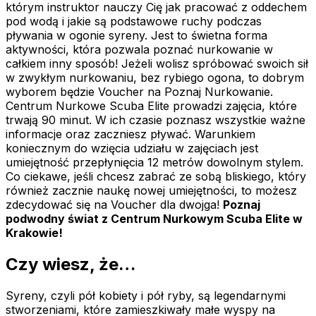
którym instruktor nauczy Cię jak pracować z oddechem
pod wodą i jakie są podstawowe ruchy podczas
pływania w ogonie syreny. Jest to świetna forma
aktywności, która pozwala poznać nurkowanie w
całkiem inny sposób! Jeżeli wolisz spróbować swoich sił
w zwykłym nurkowaniu, bez rybiego ogona, to dobrym
wyborem będzie Voucher na Poznaj Nurkowanie.
Centrum Nurkowe Scuba Elite prowadzi zajęcia, które
trwają 90 minut. W ich czasie poznasz wszystkie ważne
informacje oraz zaczniesz pływać. Warunkiem
koniecznym do wzięcia udziału w zajęciach jest
umiejętność przepłynięcia 12 metrów dowolnym stylem.
Co ciekawe, jeśli chcesz zabrać ze sobą bliskiego, który
również zacznie naukę nowej umiejętności, to możesz
zdecydować się na Voucher dla dwojga!
Poznaj
podwodny świat z Centrum Nurkowym Scuba Elite w
Krakowie!
Czy wiesz, że…
Syreny, czyli pół kobiety i pół ryby, są legendarnymi
stworzeniami, które zamieszkiwały małe wyspy na