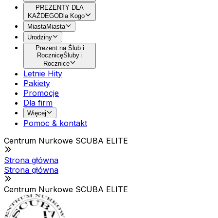
PREZENTY DLA
KAŻDEGO
Dla Kogo
Miasta
Miasta
Urodziny
Prezent na Ślub i
Rocznicę
Śluby i
Rocznice
Letnie Hity
Pakiety
Promocje
Dla firm
Więcej
Pomoc & kontakt
Centrum Nurkowe SCUBA ELITE
Strona główna
Strona główna
Centrum Nurkowe SCUBA ELITE