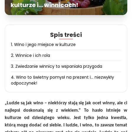
kulturze i… winnicach!
Spis treści
1. Wino i jego miejsce w kulturze
2. Winnice i ich rola
3. Zwiedzanie winnicy to wspaniała przygoda
4. Wino to świetny pomysł na prezent i... niezwykły
odpoczynek!
„Ludzie są jak wino – niekt
ó
rzy stają się jak ocet winny, ale ci
najlepsi doskonalą się z wiekiem.” To hasło istnieje w
kulturze od dziesiątego wieku. Jest tylko jedna kwestia,
kt
ó
rą mogę dodać od siebie. I ludzie, i wino, to zawsze temat