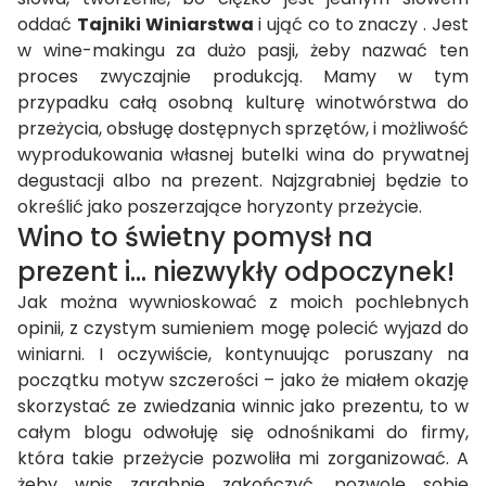
oddać
Tajniki Winiarstwa
i ująć co to znaczy . Jest
w wine-makingu za dużo pasji, żeby nazwać ten
proces zwyczajnie produkcją. Mamy w tym
przypadku całą osobną kulturę winotwórstwa do
przeżycia, obsługę dostępnych sprzętów, i możliwość
wyprodukowania własnej butelki wina do prywatnej
degustacji albo na prezent. Najzgrabniej będzie to
określić jako poszerzające horyzonty przeżycie.
Wino to świetny pomysł na
prezent i… niezwykły odpoczynek!
Jak można wywnioskować z moich pochlebnych
opinii, z czystym sumieniem mogę polecić wyjazd do
winiarni. I oczywiście, kontynuując poruszany na
początku motyw szczerości – jako że miałem okazję
skorzystać ze zwiedzania winnic jako prezentu, to w
całym blogu odwołuję się odnośnikami do firmy,
która takie przeżycie pozwoliła mi zorganizować. A
żeby wpis zgrabnie zakończyć, pozwolę sobie