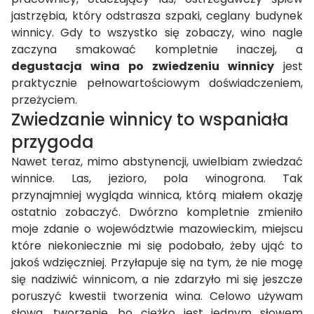
jastrzębia, który odstrasza szpaki, ceglany budynek
winnicy. Gdy to wszystko się zobaczy, wino nagle
zaczyna smakować kompletnie inaczej, a
degustacja wina po zwiedzeniu winnicy
jest
praktycznie pełnowartościowym doświadczeniem,
przeżyciem.
Zwiedzanie winnicy to wspaniała
przygoda
Nawet teraz, mimo abstynencji, uwielbiam zwiedzać
winnice. Las, jezioro, pola winogrona. Tak
przynajmniej wygląda winnica, którą miałem okazję
ostatnio zobaczyć. Dwórzno kompletnie zmieniło
moje zdanie o województwie mazowieckim, miejscu
które niekoniecznie mi się podobało, żeby ująć to
jakoś wdzięczniej. Przyłapuje się na tym, że nie mogę
się nadziwić winnicom, a nie zdarzyło mi się jeszcze
poruszyć kwestii tworzenia wina. Celowo używam
słowa, tworzenie, bo ciężko jest jednym słowem