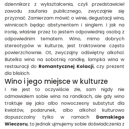
dziennikarz z wykształcenia, czyli przedstawiciel
zawodu zaufania publicznego, zwyczajnie się
przyznać. Zamierzam mówić o winie, degustacji wina,
winnicach będąc abstynentem i singlem. I jak na
ironię, właśnie przez to jestem odpowiednią osobą z
odpowiednim tematem. Wino, mimo dobrych
stereotypów w kulturze, jest traktowane często
powierzchownie. Ot, zwyczajny odświętny alkohol.
Butelka wina na sobotnią randkę, lampka wina w
restauracji do
Romantycznej Kolacji
, czy prezent
dla bliskich.
Wino i jego miejsce w kulturze
I nie jest to oczywiście złe, sam nigdy nie
odmawiałem sobie wina na randkach, ale gdy wino
traktuje się jako albo nowoczesny substytut dla
kwiatów, podarunek, albo alkohol kulturowo
dopuszczalny tylko w ramach
Damskiego
Wieczoru
, to jednak ujmujemy sobie doświadczenia z