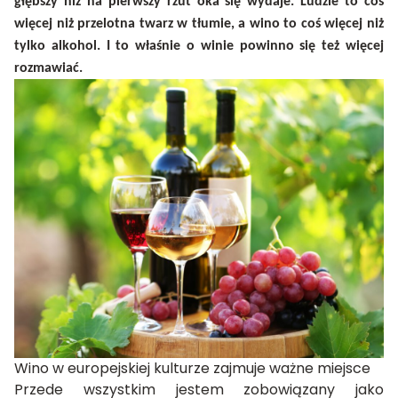
głębszy niż na pierwszy rzut oka się wydaje. Ludzie to coś
więcej niż przelotna twarz w tłumie, a wino to coś więcej niż
tylko alkohol. I to właśnie o winie powinno się też więcej
rozmawiać.
Wino w europejskiej kulturze zajmuje ważne miejsce
Przede wszystkim jestem zobowiązany jako