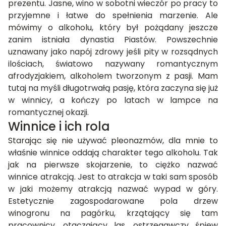
prezentu. Jasne, wino w sobotni wieczór po pracy to
przyjemne i łatwe do spełnienia marzenie. Ale
mówimy o alkoholu, który był pożądany jeszcze
zanim istniała dynastia Piastów. Powszechnie
uznawany jako napój zdrowy jeśli pity w rozsądnych
ilościach, światowo nazywany romantycznym
afrodyzjakiem, alkoholem tworzonym z pasji. Mam
tutaj na myśli długotrwałą pasję, która zaczyna się już
w winnicy, a kończy po latach w lampce na
romantycznej okazji.
Winnice i ich rola
Starając się nie używać pleonazmów, dla mnie to
właśnie winnice oddają charakter tego alkoholu. Tak
jak na pierwsze skojarzenie, to ciężko nazwać
winnice atrakcją. Jest to atrakcja w taki sam sposób
w jaki możemy atrakcją nazwać wypad w góry.
Estetycznie zagospodarowane pola drzew
winogronu na pagórku, krzątający się tam
pracownicy, otaczający las, ostrzegawczy śpiew