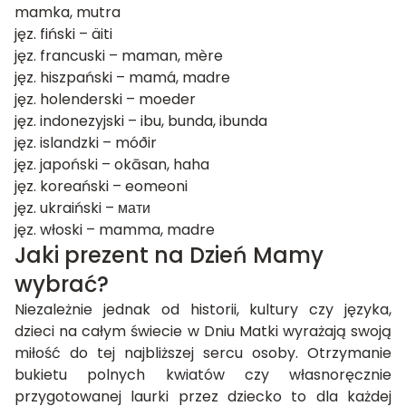
mamka, mutra
jęz. fiński – äiti
jęz. francuski – maman, mère
jęz. hiszpański – mamá, madre
jęz. holenderski – moeder
jęz. indonezyjski – ibu, bunda, ibunda
jęz. islandzki – móðir
jęz. japoński – okāsan, haha
jęz. koreański – eomeoni
jęz. ukraiński – мати
jęz. włoski – mamma, madre
Jaki prezent na Dzień Mamy
wybrać?
Niezależnie jednak od historii, kultury czy języka,
dzieci na całym świecie w Dniu Matki wyrażają swoją
miłość do tej najbliższej sercu osoby. Otrzymanie
bukietu polnych kwiatów czy własnoręcznie
przygotowanej laurki przez dziecko to dla każdej