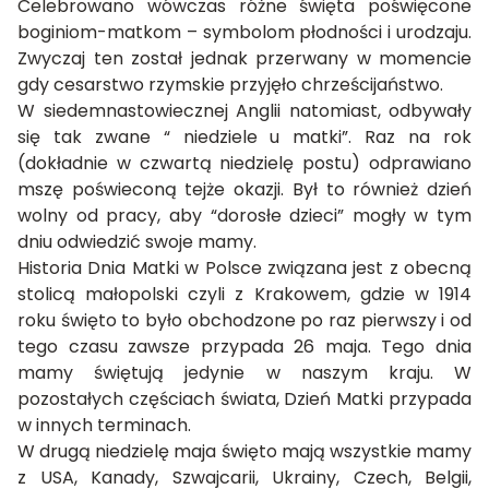
Celebrowano wówczas różne święta poświęcone
boginiom-matkom – symbolom płodności i urodzaju.
Zwyczaj ten został jednak przerwany w momencie
gdy cesarstwo rzymskie przyjęło chrześcijaństwo.
W siedemnastowiecznej Anglii natomiast, odbywały
się tak zwane “ niedziele u matki”. Raz na rok
(dokładnie w czwartą niedzielę postu) odprawiano
mszę poświeconą tejże okazji. Był to również dzień
wolny od pracy, aby “dorosłe dzieci” mogły w tym
dniu odwiedzić swoje mamy.
Historia Dnia Matki w Polsce związana jest z obecną
stolicą małopolski czyli z Krakowem, gdzie w 1914
roku święto to było obchodzone po raz pierwszy i od
tego czasu zawsze przypada 26 maja. Tego dnia
mamy świętują jedynie w naszym kraju. W
pozostałych częściach świata, Dzień Matki przypada
w innych terminach.
W drugą niedzielę maja święto mają wszystkie mamy
z USA, Kanady, Szwajcarii, Ukrainy, Czech, Belgii,