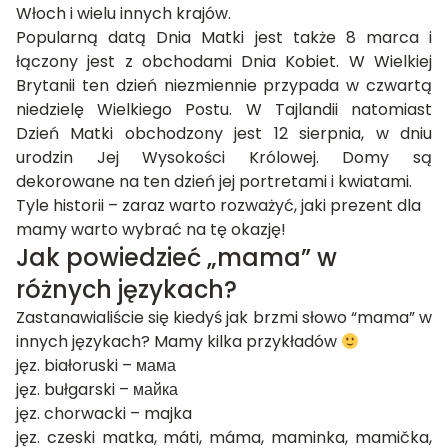
Włoch i wielu innych krajów.
Popularną datą Dnia Matki jest także 8 marca i
łączony jest z obchodami Dnia Kobiet. W Wielkiej
Brytanii ten dzień niezmiennie przypada w czwartą
niedzielę Wielkiego Postu. W Tajlandii natomiast
Dzień Matki obchodzony jest 12 sierpnia, w dniu
urodzin Jej Wysokości Królowej. Domy są
dekorowane na ten dzień jej portretami i kwiatami.
Tyle historii – zaraz warto rozważyć, jaki
prezent dla
mamy
warto wybrać na tę okazję!
Jak powiedzieć „mama” w
różnych językach?
Zastanawialiście się kiedyś jak brzmi słowo “mama” w
innych językach? Mamy kilka przykładów
jęz. białoruski – мама
jęz. bułgarski – майка
jęz. chorwacki – majka
jęz. czeski matka, máti, máma, maminka, mamička,