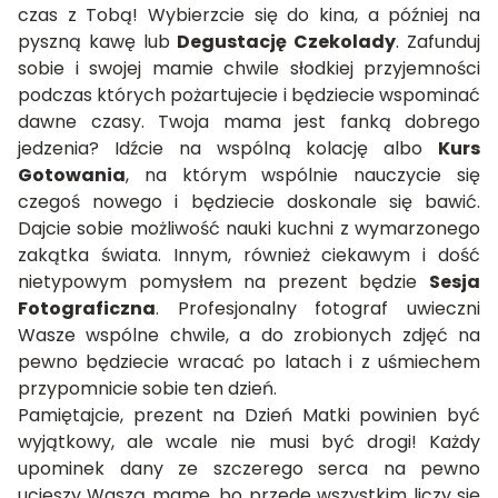
czas z Tobą! Wybierzcie się do kina, a później na
pyszną kawę lub
Degustację Czekolady
. Zafunduj
sobie i swojej mamie chwile słodkiej przyjemności
podczas których pożartujecie i będziecie wspominać
dawne czasy. Twoja mama jest fanką dobrego
jedzenia? Idźcie na wspólną kolację albo
Kurs
Gotowania
, na którym wspólnie nauczycie się
czegoś nowego i będziecie doskonale się bawić.
Dajcie sobie możliwość nauki kuchni z wymarzonego
zakątka świata. Innym, również ciekawym i dość
nietypowym pomysłem na prezent będzie
Sesja
Fotograficzna
. Profesjonalny fotograf uwieczni
Wasze wspólne chwile, a do zrobionych zdjęć na
pewno będziecie wracać po latach i z uśmiechem
przypomnicie sobie ten dzień.
Pamiętajcie,
prezent na Dzień Matki
powinien być
wyjątkowy, ale wcale nie musi być drogi! Każdy
upominek dany ze szczerego serca na pewno
ucieszy Waszą mamę, bo przede wszystkim liczy się