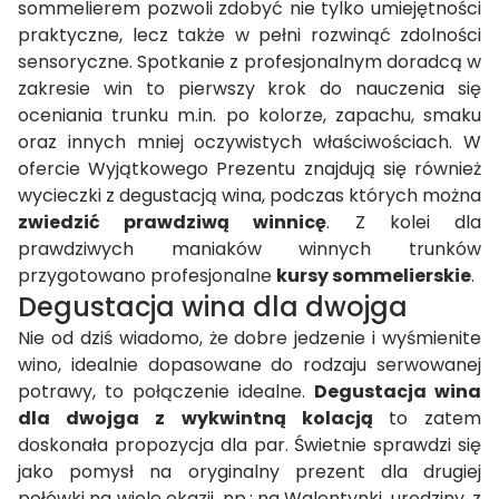
sommelierem pozwoli zdobyć nie tylko umiejętności
praktyczne, lecz także w pełni rozwinąć zdolności
sensoryczne. Spotkanie z profesjonalnym doradcą w
zakresie win to pierwszy krok do nauczenia się
oceniania trunku m.in. po kolorze, zapachu, smaku
oraz innych mniej oczywistych właściwościach. W
ofercie Wyjątkowego Prezentu znajdują się również
wycieczki z degustacją wina, podczas których można
zwiedzić prawdziwą winnicę
. Z kolei dla
prawdziwych maniaków winnych trunków
przygotowano profesjonalne
kursy sommelierskie
.
Degustacja wina dla dwojga
Nie od dziś wiadomo, że dobre jedzenie i wyśmienite
wino, idealnie dopasowane do rodzaju serwowanej
potrawy, to połączenie idealne.
Degustacja wina
dla dwojga z wykwintną kolacją
to zatem
doskonała propozycja dla par. Świetnie sprawdzi się
jako pomysł na oryginalny prezent dla drugiej
połówki na wiele okazji, np.: na Walentynki, urodziny, z