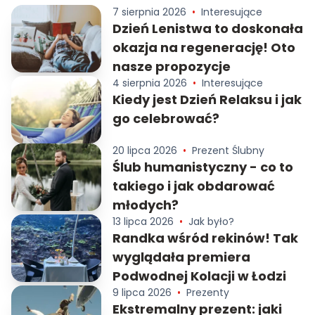
7 sierpnia 2026
•
Interesujące
Dzień Lenistwa to doskonała
okazja na regenerację! Oto
nasze propozycje
4 sierpnia 2026
•
Interesujące
Kiedy jest Dzień Relaksu i jak
go celebrować?
20 lipca 2026
•
Prezent Ślubny
Ślub humanistyczny - co to
takiego i jak obdarować
młodych?
13 lipca 2026
•
Jak było?
Randka wśród rekinów! Tak
wyglądała premiera
Podwodnej Kolacji w Łodzi
9 lipca 2026
•
Prezenty
Ekstremalny prezent: jaki