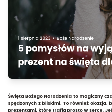
1 sierpnia 2023
•
Boże Narodzenie
5 pomysłów na wyj
prezent na święta d
Święta Bożego Narodzenia to magiczny czas,
spędzonych z bliskimi. To również okazja
prezentami, które trafią prosto w serce. Je