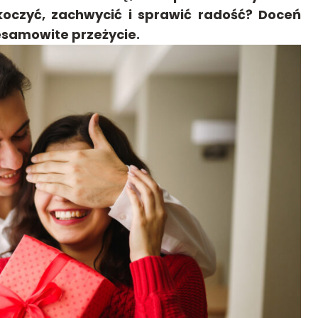
koczyć, zachwycić i sprawić radość? Doceń
esamowite przeżycie.