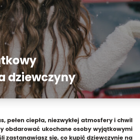
ątkowy
la dziewczyny
 pełen ciepła, niezwykłej atmosfery i chwil
, by obdarować ukochane osoby wyjątkowymi
śli zastanawiasz się, co kupić dziewczynie na