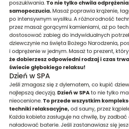
poszukiwania.
To nie tylko chwila odprężenia
samopoczucia.
Masaż poprawia krążenie, łag
po intensywnym wysiłku. A różnorodność tech
przez masaż gorącymi kamieniami, aż po tech
dostosować zabieg do indywidualnych potrzeb.
dziewczynie na święta Bożego Narodzenia, post
i odprężenie w jednym. Masaż to prezent, któr
że dobierzesz odpowiedni rodzaj i czas trwa
świecie głębokiego relaksu!
Dzień w SPA
Jeśli zmagasz się z dylematem, co kupić dziew
najlepszą decyzją.
Dzień w SPA
to nie tylko ma
nieocenione.
To przede wszystkim kompleks
techniki relaksacyjne,
od sauny, przez kąpiele
Każda kobieta zasługuje na chwilę, by zadbać 
naładować baterie. Jeśli zastanawiasz się jes