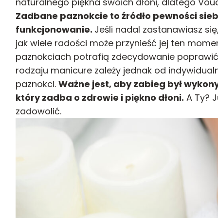
naturalnego piękna swoich dłoni, dlatego Vou
Zadbane paznokcie to źródło pewności sieb
funkcjonowanie.
Jeśli nadal zastanawiasz się
jak wiele radości może przynieść jej ten moment
paznokciach potrafią zdecydowanie poprawić
rodzaju manicure zależy jednak od indywidual
paznokci.
Ważne jest, aby zabieg był wykon
który zadba o zdrowie i piękno dłoni.
A Ty? J
zadowolić.