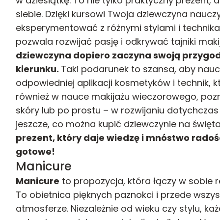
w dziesiątkę. To nie tylko praktyczny prezent, 
siebie. Dzięki kursowi Twoja dziewczyna nauczy
eksperymentować z różnymi stylami i technik
pozwala rozwijać pasję i odkrywać tajniki maki
dziewczyna dopiero zaczyna swoją przygodę 
kierunku.
Taki podarunek to szansa, aby nauc
odpowiedniej aplikacji kosmetyków i technik, 
również w nauce makijażu wieczorowego, poz
skóry lub po prostu – w rozwijaniu dotychczas
jeszcze, co można kupić dziewczynie na święta
prezent, który daje wiedzę i mnóstwo radoś
gotowe!
Manicure
Manicure
to propozycja, która łączy w sobie 
To obietnica pięknych paznokci i przede wszy
atmosferze. Niezależnie od wieku czy stylu, k