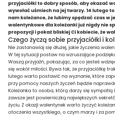
przyjaciółki to dobry sposób, aby okazać w
wywołać uśmiech na jej twarzy. 14 lutego t
nam koleżance, że lubimy spędzać czas w je
walentynkowe dla koleżanki już nigdy nie s
propozycji i pokaż bliskiej Ci kobiecie, że w
Czego życzą sobie przyjaciółki i ko
Nie zastanawiaj się dłużej, jakie życzenia walen
W tej sytuacji postaw na wzruszające podzię
Waszą przyjaźń, pokazując, za co jesteś wdzięc
się wokół miłości. Bywa tak, że przyjaciółkę tra
lutego warto postawić na wyznanie, które zap
przy pomocy naszych życzeń będzie naprawdę
Koleżanka to osoba, którą darzy się sympatią i
zawsze jest powierniczką największych sekre
życiu. Z okazji walentynek warto życzyć koleżan
otoczenia wszystkiego, o czym marzy i za pom