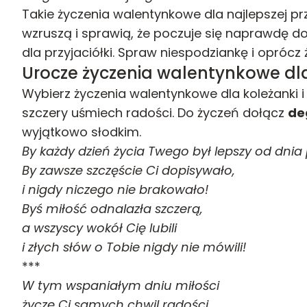
Takie życzenia walentynkowe dla najlepszej pr
wzruszą i sprawią, że poczuje się naprawdę d
dla przyjaciółki. Spraw niespodziankę i oprócz
Urocze życzenia walentynkowe dla 
Wybierz życzenia walentynkowe dla koleżanki i s
szczery uśmiech radości. Do życzeń dołącz
de
wyjątkowo słodkim.
By każdy dzień życia Twego był lepszy od dnia
By zawsze szczęście Ci dopisywało,
i nigdy niczego nie brakowało!
Byś miłość odnalazła szczerą,
a wszyscy wokół Cię lubili
i złych słów o Tobie nigdy nie mówili!
***
W tym wspaniałym dniu miłości
życzę Ci samych chwil radości.