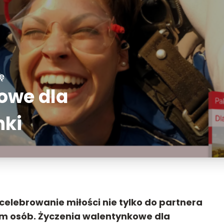
ę
owe dla
nki
celebrowanie miłości nie tylko do partnera
 nam osób. Życzenia walentynkowe dla