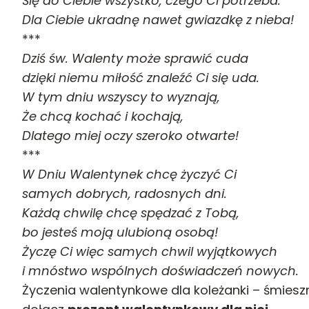
Ślę do Ciebie wszystko, czego Ci potrzeba.
Dla Ciebie ukradnę nawet gwiazdkę z nieba!
***
Dziś św. Walenty może sprawić cuda
dzięki niemu miłość znaleźć Ci się uda.
W tym dniu wszyscy to wyznają,
Że chcą kochać i kochają,
Dlatego miej oczy szeroko otwarte!
***
W Dniu Walentynek chcę życzyć Ci
samych dobrych, radosnych dni.
Każdą chwilę chcę spędzać z Tobą,
bo jesteś moją ulubioną osobą!
Życzę Ci więc samych chwil wyjątkowych
i mnóstwo wspólnych doświadczeń nowych.
Życzenia walentynkowe dla koleżanki – śmiesz