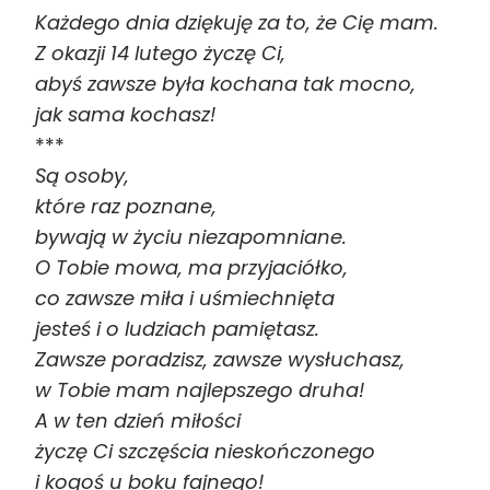
Każdego dnia dziękuję za to, że Cię mam.
Z okazji 14 lutego życzę Ci,
abyś zawsze była kochana tak mocno,
jak sama kochasz!
***
Są osoby,
które raz poznane,
bywają w życiu niezapomniane.
O Tobie mowa, ma przyjaciółko,
co zawsze miła i uśmiechnięta
jesteś i o ludziach pamiętasz.
Zawsze poradzisz, zawsze wysłuchasz,
w Tobie mam najlepszego druha!
A w ten dzień miłości
życzę Ci szczęścia nieskończonego
i kogoś u boku fajnego!