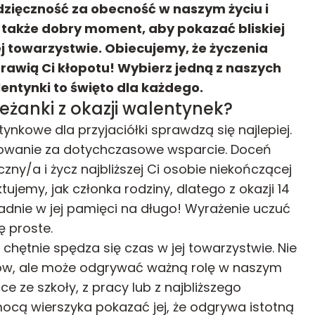
dzięczność za obecność w naszym życiu i
o także dobry moment, aby pokazać bliskiej
j towarzystwie. Obiecujemy, że życzenia
prawią Ci kłopotu! Wybierz jedną z naszych
alentynki to święto dla każdego.
leżanki z okazji walentynek?
tynkowe dla przyjaciółki sprawdzą się najlepiej.
kowanie za dotychczasowe wsparcie. Doceń
zny/a i życz najbliższej Ci osobie niekończącej
ktujemy, jak członka rodziny, dlatego z okazji 14
adnie w jej pamięci na długo! Wyrażenie uczuć
 proste.
 chętnie spędza się czas w jej towarzystwie. Nie
tów, ale może odgrywać ważną rolę w naszym
ce ze szkoły, z pracy lub z najbliższego
ocą wierszyka pokazać jej, że odgrywa istotną