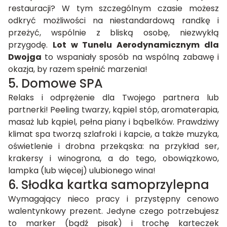
restauracji? W tym szczególnym czasie możesz
odkryć możliwości na niestandardową randkę i
przeżyć, wspólnie z bliską osobę, niezwykłą
przygodę.
Lot w Tunelu Aerodynamicznym dla
Dwojga
to wspaniały sposób na wspólną zabawę i
okazja, by razem spełnić marzenia!
5. Domowe SPA
Relaks i odprężenie dla Twojego partnera lub
partnerki! Peeling twarzy, kąpiel stóp, aromaterapia,
masaż lub kąpiel, pełna piany i bąbelków. Prawdziwy
klimat spa tworzą szlafroki i kapcie, a także muzyka,
oświetlenie i drobna przekąska: na przykład ser,
krakersy i winogrona, a do tego, obowiązkowo,
lampka (lub więcej) ulubionego wina!
6. Słodka kartka samoprzylepna
Wymagający nieco pracy i przystępny cenowo
walentynkowy prezent. Jedyne czego potrzebujesz
to marker (bądź pisak) i trochę karteczek