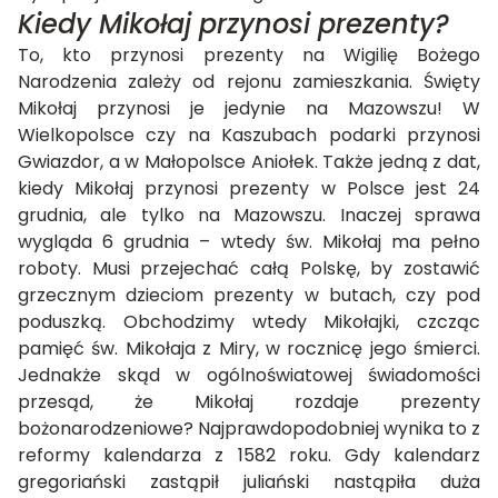
Kiedy Mikołaj przynosi prezenty?
To, kto przynosi prezenty na Wigilię Bożego
Narodzenia zależy od rejonu zamieszkania. Święty
Mikołaj przynosi je jedynie na Mazowszu! W
Wielkopolsce czy na Kaszubach podarki przynosi
Gwiazdor, a w Małopolsce Aniołek. Także jedną z dat,
kiedy Mikołaj przynosi prezenty w Polsce jest 24
grudnia, ale tylko na Mazowszu. Inaczej sprawa
wygląda 6 grudnia – wtedy św. Mikołaj ma pełno
roboty. Musi przejechać całą Polskę, by zostawić
grzecznym dzieciom prezenty w butach, czy pod
poduszką. Obchodzimy wtedy Mikołajki, czcząc
pamięć św. Mikołaja z Miry, w rocznicę jego śmierci.
Jednakże skąd w ogólnoświatowej świadomości
przesąd, że Mikołaj rozdaje prezenty
bożonarodzeniowe? Najprawdopodobniej wynika to z
reformy kalendarza z 1582 roku. Gdy kalendarz
gregoriański zastąpił juliański nastąpiła duża