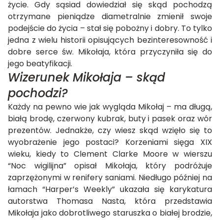
życie. Gdy sąsiad dowiedział się skąd pochodzą
otrzymane pieniądze diametralnie zmienił swoje
podejście do życia – stał się pobożny i dobry. To tylko
jedna z wielu historii opisujących bezinteresowność i
dobre serce św. Mikołaja, która przyczyniła się do
jego beatyfikacji.
Wizerunek Mikołaja – skąd
pochodzi?
Każdy na pewno wie jak wygląda Mikołaj – ma długą,
białą brodę, czerwony kubrak, buty i pasek oraz wór
prezentów. Jednakże, czy wiesz skąd wzięło się to
wyobrażenie jego postaci? Korzeniami sięga XIX
wieku, kiedy to Clement Clarke Moore w wierszu
“Noc wigilijna” opisał Mikołaja, który podróżuje
zaprzężonymi w renifery saniami. Niedługo później na
łamach “Harper’s Weekly” ukazała się karykatura
autorstwa Thomasa Nasta, która przedstawia
Mikołaja jako dobrotliwego staruszka o białej brodzie,