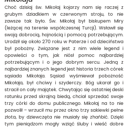
Choć dzisiaj św. Mikołaj kojarzy nam się raczej z
grubym dziadkiem w czerwonym stroju, to nie
zawsze tak było. Św. Mikołaj był biskupem Miry
(leżącej na terenie współczesnej Turcji). Wsławił się
swoją dobrocią, hojnością i pomocą potrzebującym.
Urodził się około 270 roku w Paterze i od dzieciństwa
był pobożny. Związane jest z nim wiele legend i
opowieści o tym, jak niósł pomoc najbardziej
potrzebującym i o jego dobrym sercu. Jedną z
najbardziej znanych legend jest historia trzech córek
sąsiada Mikołaja. Sąsiad wyśmiewał pobożność
Mikołaja, był chciwy i szyderczy. Bóg ukarał go i
stracił on cały majątek. Chwytając się ostatniej deski
ratunku przed skrajną biedą, chciał sprzedać swoje
trzy córki do domu publicznego. Mikołaj na to nie
pozwolił – wrzucił mu przez okno trzy sakiewki pełne
złota, by dziewczęta nie musiały się zhańbić. Dzięki
tym pieniądzom mogły wziąć śluby i wieść dobre