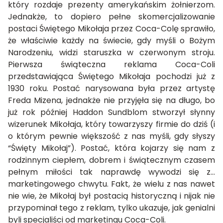
który rozdaje prezenty amerykańskim żołnierzom.
Jednakże, to dopiero pełne skomercjalizowanie
postaci Świętego Mikołaja przez Coca-Colę sprawiło,
że właściwie każdy na świecie, gdy myśli o Bożym
Narodzeniu, widzi staruszka w czerwonym stroju.
Pierwsza świąteczna reklama Coca-Coli
przedstawiająca Świętego Mikołaja pochodzi już z
1930 roku. Postać narysowana była przez artystę
Freda Mizena, jednakże nie przyjęła się na długo, bo
już rok później Haddon Sundblom stworzył słynny
wizerunek Mikołaja, który towarzyszy firmie do dziś (i
o którym pewnie większość z nas myśli, gdy słyszy
“Święty Mikołaj”). Postać, która kojarzy się nam z
rodzinnym ciepłem, dobrem i świątecznym czasem
pełnym miłości tak naprawdę wywodzi się z…
marketingowego chwytu. Fakt, że wielu z nas nawet
nie wie, że Mikołaj był postacią historyczną i nijak nie
przypominał tego z reklam, tylko ukazuje, jak genialni
byli specjaliści od marketingu Coca-Coli.