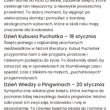
Dzień Słomki do Picia to lekkie, zabawne święto, które
celebruje ten niepozorny, a niezwykle powszechny
przedmiot. To dobry moment, by sięgnąć po
wielorazową słomkę i pomyśleć o bardziej
ekologicznych wyborach, które w skali roku mają
znaczenie dla środowiska.
Dzień Kubusia Puchatka – 18 stycznia
Święto jednego z najbardziej ukochanych
niedźwiadków w historii literatury. Kubuś Puchatek
przypomina nam o sile przyjaźni, prostocie i
radosnym podejściu do życia. To doskonały dzień, by
zanurzyć się w opowieściach ze Stumilowego Lasu i
spędzić czas z bliskimi na małych, „puchatkowych”
przyjemnościach.
Dzień Wiedzy o Pingwinach – 20 stycznia
Sympatyczne, edukacyjne święto, które zachęca do
poznania bliżej niezwykłego świata pingwinów. Można
odkrywać ich zwyczaje, środowisko i rolę w
ekosystemie. To również świetna okazja do rozmów o