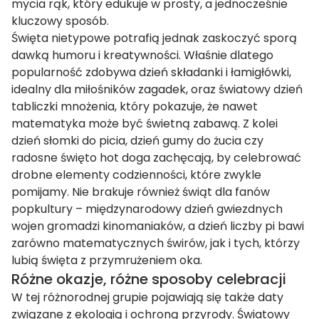
mycia rąk, który edukuje w prosty, a jednocześnie
kluczowy sposób.
Święta nietypowe potrafią jednak zaskoczyć sporą
dawką humoru i kreatywności. Właśnie dlatego
popularność zdobywa dzień składanki i łamigłówki,
idealny dla miłośników zagadek, oraz światowy dzień
tabliczki mnożenia, który pokazuje, że nawet
matematyka może być świetną zabawą. Z kolei
dzień słomki do picia, dzień gumy do żucia czy
radosne święto hot doga zachęcają, by celebrować
drobne elementy codzienności, które zwykle
pomijamy. Nie brakuje również świąt dla fanów
popkultury – międzynarodowy dzień gwiezdnych
wojen gromadzi kinomaniaków, a dzień liczby pi bawi
zarówno matematycznych świrów, jak i tych, którzy
lubią święta z przymrużeniem oka.
Różne okazje, różne sposoby celebracji
W tej różnorodnej grupie pojawiają się także daty
związane z ekologią i ochroną przyrody. Światowy