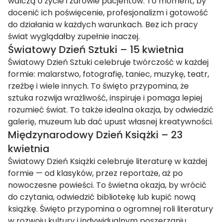
walczą o życie i zdrowie pacjentów. To moment, by
docenić ich poświęcenie, profesjonalizm i gotowość
do działania w każdych warunkach. Bez ich pracy
świat wyglądałby zupełnie inaczej.
Światowy Dzień Sztuki – 15 kwietnia
Światowy Dzień Sztuki celebruje twórczość w każdej
formie: malarstwo, fotografię, taniec, muzykę, teatr,
rzeźbę i wiele innych. To święto przypomina, że
sztuka rozwija wrażliwość, inspiruje i pomaga lepiej
rozumieć świat. To także idealna okazja, by odwiedzić
galerię, muzeum lub dać upust własnej kreatywności.
Międzynarodowy Dzień Książki – 23
kwietnia
Światowy Dzień Książki celebruje literaturę w każdej
formie — od klasyków, przez reportaże, aż po
nowoczesne powieści. To świetna okazja, by wrócić
do czytania, odwiedzić bibliotekę lub kupić nową
książkę. Święto przypomina o ogromnej roli literatury
w rozwoju kultury i indywidualnym poszerzaniu