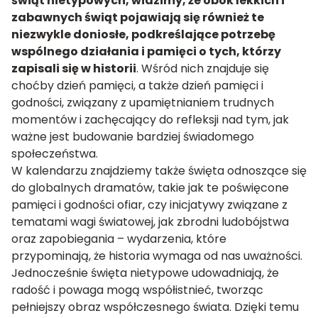
świąt nietypowych, widzimy, że obok lekkich i
zabawnych świąt pojawiają się również te
niezwykle doniosłe, podkreślające potrzebę
wspólnego działania i pamięci o tych, którzy
zapisali się w historii
. Wśród nich znajduje się
choćby dzień pamięci, a także dzień pamięci i
godności, związany z upamiętnianiem trudnych
momentów i zachęcający do refleksji nad tym, jak
ważne jest budowanie bardziej świadomego
społeczeństwa.
W kalendarzu znajdziemy także święta odnoszące się
do globalnych dramatów, takie jak te poświęcone
pamięci i godności ofiar, czy inicjatywy związane z
tematami wagi światowej, jak zbrodni ludobójstwa
oraz zapobiegania – wydarzenia, które
przypominają, że historia wymaga od nas uważności.
Jednocześnie święta nietypowe udowadniają, że
radość i powaga mogą współistnieć, tworząc
pełniejszy obraz współczesnego świata. Dzięki temu