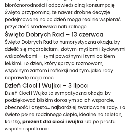
bioróżnorodności i odpowiedzialną konsumpcję.
Święto przypomina, że nawet drobne decyzje
podejmowane na co dzień mogą realnie wspierać
przyszłość środowiska naturalnego.
Święto Dobrych Rad – 13 czerwca
Święto Dobrych Rad to humorystyczna okazja, by
dzielić się mądrościami, złotymi myślami i życiowymi
wskazówkami — tymi poważnymi i tymi całkiem
lekkimi. To dzień, który sprzyja rozmowom,
wspólnym żartom i refleksji nad tym, jakie rady
naprawdę mają moc.
Dzień Cioci i Wujka – 3 lipca
Dzień Cioci i Wujka to sympatyczna okazja, by
podziękować bliskim dorosłym za ich wsparcie,
obecność i często… najbardziej zwariowane rady. To
święto pełne rodzinnego ciepła, idealne na telefon,
kartkę,
prezent dla cioci i wujka
lub po prostu
wspólne spotkanie.