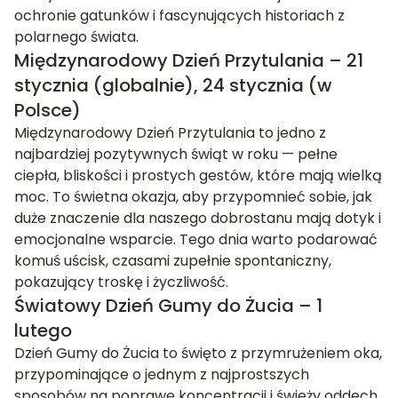
ochronie gatunków i fascynujących historiach z
polarnego świata.
Międzynarodowy Dzień Przytulania – 21
stycznia (globalnie), 24 stycznia (w
Polsce)
Międzynarodowy Dzień Przytulania to jedno z
najbardziej pozytywnych świąt w roku — pełne
ciepła, bliskości i prostych gestów, które mają wielką
moc. To świetna okazja, aby przypomnieć sobie, jak
duże znaczenie dla naszego dobrostanu mają dotyk i
emocjonalne wsparcie. Tego dnia warto podarować
komuś uścisk, czasami zupełnie spontaniczny,
pokazujący troskę i życzliwość.
Światowy Dzień Gumy do Żucia – 1
lutego
Dzień Gumy do Żucia to święto z przymrużeniem oka,
przypominające o jednym z najprostszych
sposobów na poprawę koncentracji i świeży oddech.