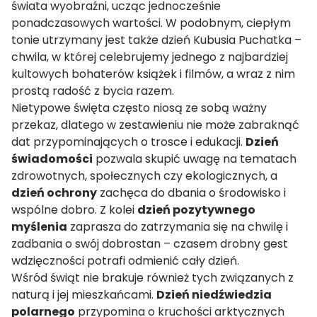
świata wyobraźni, ucząc jednocześnie
ponadczasowych wartości. W podobnym, ciepłym
tonie utrzymany jest także dzień Kubusia Puchatka –
chwila, w której celebrujemy jednego z najbardziej
kultowych bohaterów książek i filmów, a wraz z nim
prostą radość z bycia razem.
Nietypowe święta często niosą ze sobą ważny
przekaz, dlatego w zestawieniu nie może zabraknąć
dat przypominających o trosce i edukacji.
Dzień
świadomości
pozwala skupić uwagę na tematach
zdrowotnych, społecznych czy ekologicznych, a
dzień ochrony
zachęca do dbania o środowisko i
wspólne dobro. Z kolei
dzień pozytywnego
myślenia
zaprasza do zatrzymania się na chwilę i
zadbania o swój dobrostan – czasem drobny gest
wdzięczności potrafi odmienić cały dzień.
Wśród świąt nie brakuje również tych związanych z
naturą i jej mieszkańcami.
Dzień niedźwiedzia
polarnego
przypomina o kruchości arktycznych