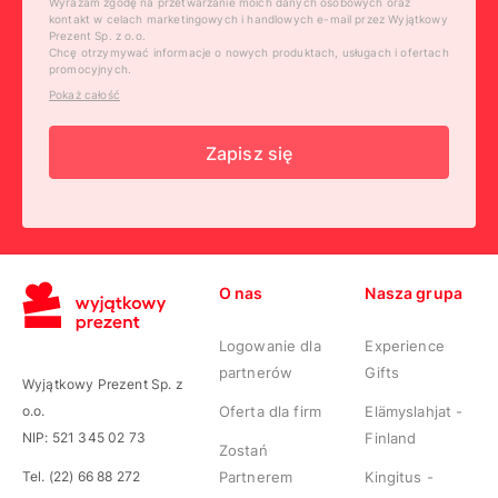
Wyrażam zgodę na przetwarzanie moich danych osobowych oraz
kontakt w celach marketingowych i handlowych e-mail przez Wyjątkowy
Prezent Sp. z o.o.
Chcę otrzymywać informacje o nowych produktach, usługach i ofertach
promocyjnych.
Pokaż całość
Zapisz się
O nas
Nasza grupa
Logowanie dla
Experience
partnerów
Gifts
Wyjątkowy Prezent Sp. z
o.o.
Oferta dla firm
Elämyslahjat -
NIP: 521 345 02 73
Finland
Zostań
Tel. (22) 66 88 272
Partnerem
Kingitus -