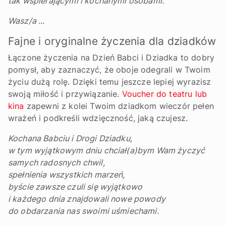
tak wspierającymi i kochanymi osobami.
Wasz/a ...
Fajne i oryginalne życzenia dla dziadków
Łączone życzenia na Dzień Babci i Dziadka to dobry
pomysł, aby zaznaczyć, że oboje odegrali w Twoim
życiu dużą rolę. Dzięki temu jeszcze lepiej wyrazisz
swoją miłość i przywiązanie.
Voucher do teatru lub
kina
zapewni z kolei Twoim dziadkom wieczór pełen
wrażeń i podkreśli wdzięczność, jaką czujesz.
Kochana Babciu i Drogi Dziadku,
w tym wyjątkowym dniu chciał(a)bym Wam życzyć
samych radosnych chwil,
spełnienia wszystkich marzeń,
byście zawsze czuli się wyjątkowo
i każdego dnia znajdowali nowe powody
do obdarzania nas swoimi uśmiechami.