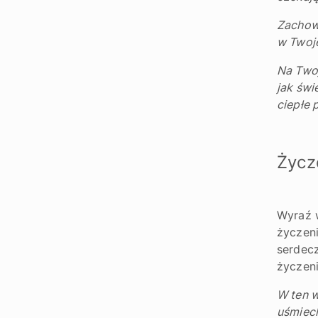
Zachowa
w Twoje
Na Twoj
jak świ
ciepłe 
Życz
Wyraź 
życzeni
serdecz
życzeni
W ten w
uśmiech