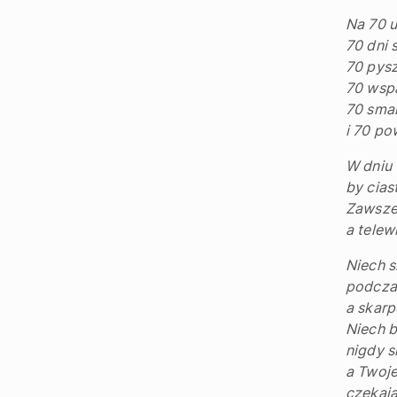
Na 70 u
70 dni 
70 pys
70 wspa
70 sma
i 70 p
W dniu 
by cias
Zawsze 
a telew
Niech s
podcza
a skarp
Niech b
nigdy s
a Twoje
czekają