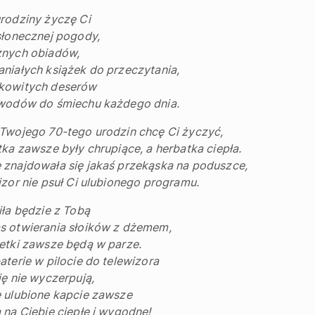
rodziny życzę Ci
słonecznej pogody,
znych obiadów,
niałych książek do przeczytania,
kowitych deserów
owodów do śmiechu każdego dnia.
Twojego 70-tego urodzin chcę Ci życzyć,
tka zawsze były chrupiące, a herbatka ciepła.
znajdowała się jakaś przekąska na poduszce,
izor nie psuł Ci ulubionego programu.
iła będzie z Tobą
s otwierania słoików z dżemem,
etki zawsze będą w parze.
aterie w pilocie do telewizora
ię nie wyczerpują,
 ulubione kapcie zawsze
 na Ciebie ciepłe i wygodne!