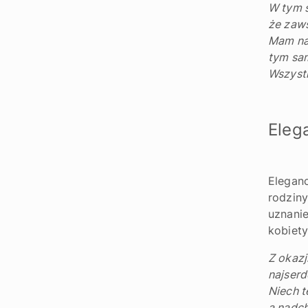
W tym 
że zaws
Mam na
tym sa
Wszystk
Eleg
Eleganc
rodziny
uznani
kobiety
Z okazj
najserd
Niech t
a nadch