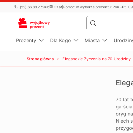
(22) 66 88 272
lub
Czat
|
Pomoc w wyborze prezentu: Pon.-Pt.: 09
Prezenty
Dla Kogo
Miasta
Urodzi
Strona główna
Eleganckie Życzenia na 70 Urodziny
Eleg
70 lat 
garścia
orygina
Niech s
przygod