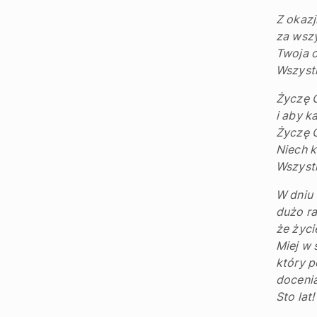
Z okazj
za wszy
Twoja 
Wszystk
Życzę C
i aby k
Życzę C
Niech k
Wszystk
W dniu 
dużo ra
że życi
Miej w 
który p
docenia
Sto lat!