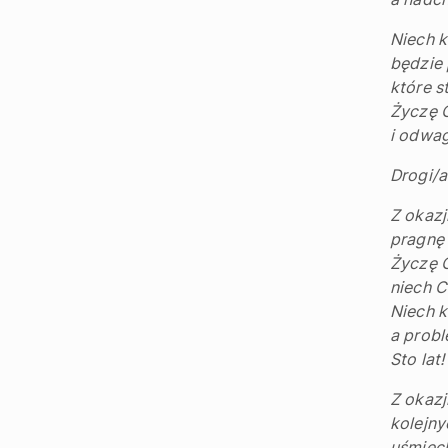
Niech k
będzie 
które s
Życzę C
i odwa
Drogi/a.
Z okazj
pragnę 
Życzę C
niech C
Niech k
a probl
Sto lat!
Z okazj
kolejny
uśmiech