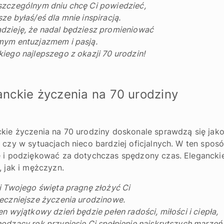
szczególnym dniu chcę Ci powiedzieć,
ze byłaś/eś dla mnie inspiracją.
dzieję, że nadal będziesz promieniować
mym entuzjazmem i pasją.
iego najlepszego z okazji 70 urodzin!
anckie życzenia na 70 urodziny
kie życzenia na 70 urodziny doskonale sprawdzą się jako
 czy w sytuacjach nieco bardziej oficjalnych. W ten spo
e i podziękować za dotychczas spędzony czas. Elegancki
, jak i mężczyzn.
i Twojego święta pragnę złożyć Ci
eczniejsze życzenia urodzinowe.
en wyjątkowy dzień będzie pełen radości, miłości i ciepła,
odzący rok przyniesie Ci spełnienie najskrytszych marzeń