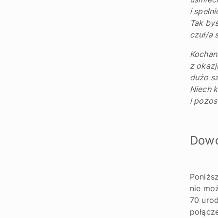
i spełn
Tak by
czuł/a 
Kochane
z okazj
dużo sz
Niech k
i pozos
Dowc
Poniższ
nie moż
70 urod
połącze