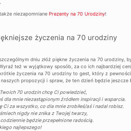
.
 także niezapomniane
Prezenty na 70 Urodziny
!
iękniejsze życzenia na 70 urodziny
zczególnym dniu złóż piękne życzenia na 70 urodziny, by 
Wyraź też w wyjątkowy sposób, za co ich najbardziej cen
rótkie życzenia na 70 urodziny to gest, który z pewnośc
 naszych propozycji i spraw, że ten dzień będzie jeszcze
Twoich 70 urodzin chcę Ci powiedzieć,
eś dla mnie niezastąpionym źródłem inspiracji i wsparcia.
ę Ci za wszystko, co dla mnie zrobiłeś/aś i nadal robisz.
śmiech nigdy nie znika z Twojej twarzy,
 codziennie będzie przepełnione radością.
iego najlepszego!