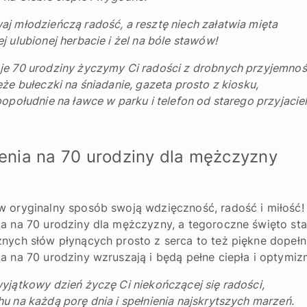
j młodzieńczą radość, a resztę niech załatwia mięta
j ulubionej herbacie i żel na bóle stawów!
e 70 urodziny życzymy Ci radości z drobnych przyjemnoś
eże bułeczki na śniadanie, gazeta prosto z kiosku,
popołudnie na ławce w parku i telefon od starego przyjaciel
enia na 70 urodziny dla mężczyzny
w oryginalny sposób swoją wdzięczność, radość i miłość
a na 70 urodziny dla mężczyzny, a tegoroczne święto stan
nych słów płynących prosto z serca to też piękne dopełn
a na 70 urodziny wzruszają i będą pełne ciepła i optymiz
yjątkowy dzień życzę Ci niekończącej się radości,
u na każdą porę dnia i spełnienia najskrytszych marzeń.