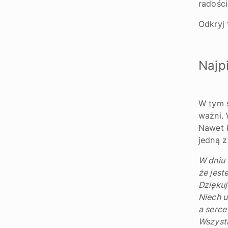
radości
Odkryj
Najp
W tym s
ważni. 
Nawet k
jedną z
W dniu 
że jest
Dziękuj
Niech u
a serce
Wszystk