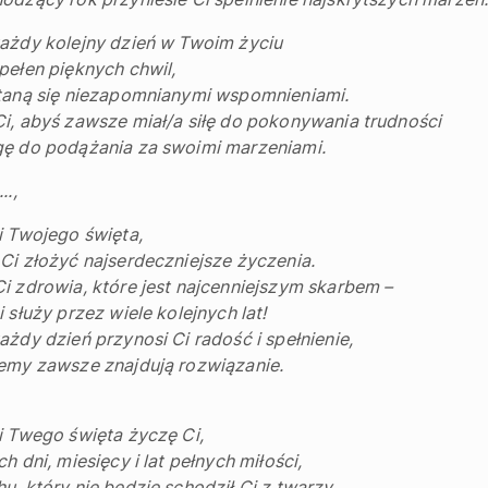
ażdy kolejny dzień w Twoim życiu
pełen pięknych chwil,
taną się niezapomnianymi wspomnieniami.
i, abyś zawsze miał/a siłę do pokonywania trudności
gę do podążania za swoimi marzeniami.
..,
i Twojego święta,
Ci złożyć najserdeczniejsze życzenia.
i zdrowia, które jest najcenniejszym skarbem –
i służy przez wiele kolejnych lat!
ażdy dzień przynosi Ci radość i spełnienie,
emy zawsze znajdują rozwiązanie.
i Twego święta życzę Ci,
ch dni, miesięcy i lat pełnych miłości,
u, który nie będzie schodził Ci z twarzy