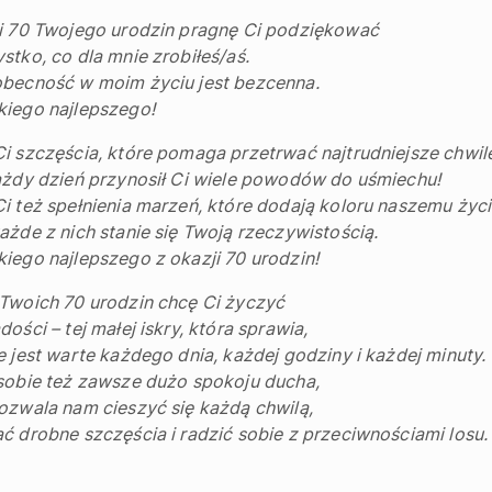
i 70 Twojego urodzin pragnę Ci podziękować
stko, co dla mnie zrobiłeś/aś.
obecność w moim życiu jest bezcenna.
iego najlepszego!
i szczęścia, które pomaga przetrwać najtrudniejsze chwil
ażdy dzień przynosił Ci wiele powodów do uśmiechu!
i też spełnienia marzeń, które dodają koloru naszemu życi
ażde z nich stanie się Twoją rzeczywistością.
iego najlepszego z okazji 70 urodzin!
Twoich 70 urodzin chcę Ci życzyć
dości – tej małej iskry, która sprawia,
e jest warte każdego dnia, każdej godziny i każdej minuty.
sobie też zawsze dużo spokoju ducha,
ozwala nam cieszyć się każdą chwilą,
ć drobne szczęścia i radzić sobie z przeciwnościami losu.