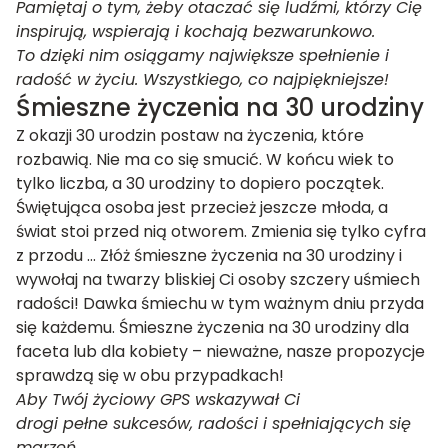
Pamiętaj o tym, żeby otaczać się ludźmi, którzy Cię
inspirują, wspierają i kochają bezwarunkowo.
To dzięki nim osiągamy największe spełnienie i
radość w życiu. Wszystkiego, co najpiękniejsze!
Śmieszne życzenia na 30 urodziny
Z okazji 30 urodzin postaw na życzenia, które
rozbawią. Nie ma co się smucić. W końcu wiek to
tylko liczba, a 30 urodziny to dopiero początek.
Świętująca osoba jest przecież jeszcze młoda, a
świat stoi przed nią otworem. Zmienia się tylko cyfra
z przodu … Złóż śmieszne życzenia na 30 urodziny i
wywołaj na twarzy bliskiej Ci osoby szczery uśmiech
radości! Dawka śmiechu w tym ważnym dniu przyda
się każdemu. Śmieszne życzenia na 30 urodziny dla
faceta lub dla kobiety – nieważne, nasze propozycje
sprawdzą się w obu przypadkach!
Aby Twój życiowy GPS wskazywał Ci
drogi pełne sukcesów, radości i spełniających się
marzeń.