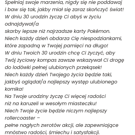
Spełniaj swoje marzenia, nigdy się nie poddawaj
i baw się tak, jakby miał się zaraz skończyć świat!
W dniu 30 urodzin życzę Ci abyś w życiu
odnajdywał/a
skarby lepsze niż najrzadsze karty Pokémon.
Niech każdy dzień obdarza Cię niespodziankami,
które zapadną w Twojej pamięci na długo!
W dniu Twoich 30 urodzin chcę Ci życzyć, aby
Twój życiowy kompas zawsze wskazywał Ci drogę
do lodówki pełnej ulubionych przekąsek!
Niech każdy dzień Twojego życia będzie taki,
jakbyś oglądał/a najlepszy występ ulubionego
komika!
Na Twoje urodziny życzę Ci więcej radości
niż na karuzeli w wesołym miasteczku!
Niech Twoje życie będzie niczym najlepszy
rollercoaster –
pełne nagłych zwrotów akcji, ale zapewniające
mnóstwo radości, śmiechu i satysfakcji.