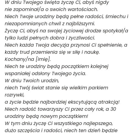
W dniu Twojego święta życzę Ci, abyś nigdy
nie zapominał/a o swoich wartościach.
Niech Twoje urodziny będą pełne radości, śmiechu i
niezapomnianych chwil z najbliższymi.
Życzę Ci, abyś na swojej życiowej drodze spotykał/a
tylko ludzi pełnych dobra i życzliwości.
Niech każda Twoja decyzja przynosi Ci spełnienie, a
każdy trud przemienia się w siłę i naukę.
Kochany/na [imię].
Niech te urodziny będą początkiem kolejnej
wspaniałej odsłony Twojego życia.
W dniu Twoich urodzin,
niech Twój świat stanie się wielkim parkiem
rozrywki,
a życie będzie najbardziej ekscytującą atrakcją!
Niech radość towarzyszy Ci przez cały rok, a 30
urodziny będą nowym początkiem!
W tym dniu życzę Ci wszystkiego najlepszego,
dużo szczęścia i radości, niech ten dzień będzie