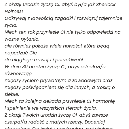
Z okazji urodzin życzę Ci, abyś był/a jak Sherlock
Holmes!
Odkrywaj z łatwością zagadki i rozwiązuj tajemnice
życia.
Niech ten rok przyniesie Ci nie tylko odpowiedzi na
ważne pytania,
ale również pokaże wiele nowości, które będą
napędzać Cię
do ciągłego rozwoju i poszukiwań!
W dniu 30 urodzin życzę Ci, abyś odnalazł/a
równowagę
między życiem prywatnym a zawodowym oraz
między poświęcaniem się dla innych, a troską o
siebie.
Niech ta kolejna dekada przyniesie Ci harmonię
i spełnienie we wszystkich sferach życia.
Z okazji Twoich urodzin życzę Ci, abyś zawsze
czerpał/a radość z małych rzeczy. Doceniaj
otaczający Cię świat i nawiązując wartościowe