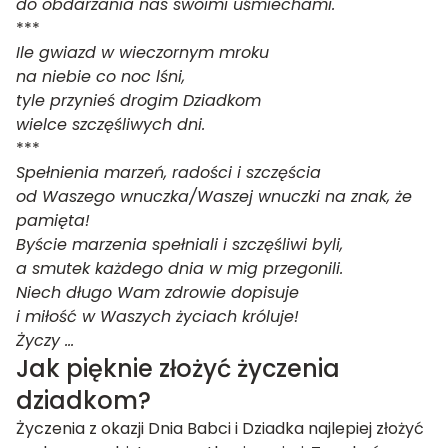
do obdarzania nas swoimi uśmiechami.
***
Ile gwiazd w wieczornym mroku
na niebie co noc lśni,
tyle przynieś drogim Dziadkom
wielce szczęśliwych dni.
***
Spełnienia marzeń, radości i szczęścia
od Waszego wnuczka/Waszej wnuczki na znak, że
pamięta!
Byście marzenia spełniali i szczęśliwi byli,
a smutek każdego dnia w mig przegonili.
Niech długo Wam zdrowie dopisuje
i miłość w Waszych życiach króluje!
Życzy …
Jak pięknie złożyć życzenia
dziadkom?
Życzenia z okazji Dnia Babci i Dziadka najlepiej złożyć