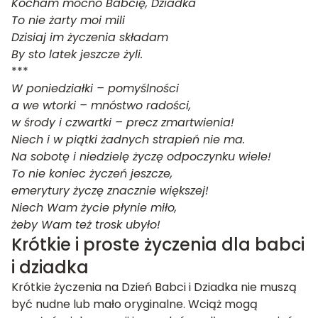
Kocham mocno Babcię, Dziadka
To nie żarty moi mili
Dzisiaj im życzenia składam
By sto latek jeszcze żyli.
***
W poniedziałki – pomyślności
a we wtorki – mnóstwo radości,
w środy i czwartki – precz zmartwienia!
Niech i w piątki żadnych strapień nie ma.
Na sobotę i niedzielę życzę odpoczynku wiele!
To nie koniec życzeń jeszcze,
emerytury życzę znacznie większej!
Niech Wam życie płynie miło,
żeby Wam też trosk ubyło!
Krótkie i proste życzenia dla babci
i dziadka
Krótkie życzenia na Dzień Babci i Dziadka nie muszą
być nudne lub mało oryginalne. Wciąż mogą