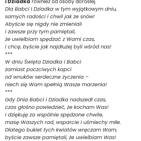
i Dziadka
również od osoby dorosłej.
Dla Babci i Dziadka w tym wyjątkowym dniu,
samych radości i chwil jak ze snów!
Abyście się nigdy nie zmieniali
i zawsze przy tym pamiętali,
że uwielbiam spędzać z Wami czas,
i chcę, byście jak najdłużej byli wśród nas!
***
W dniu Święta Dziadka i Babci
zamiast poczciwych kapci
od wnuków serdeczne życzenia –
niech się Wam spełnią Wasze marzenia!
***
Gdy Dnia Babci i Dziadka nadszedł czas,
czas głośno powiedzieć, że kocham Was!
I dziękuję za wspólnie spędzone chwile,
masę Waszych rad, wsparcie i uśmiechy miłe.
Dlatego bukiet tych kwiatów wręczam Wam,
byście zawsze pamiętali, że uwielbiam Was!