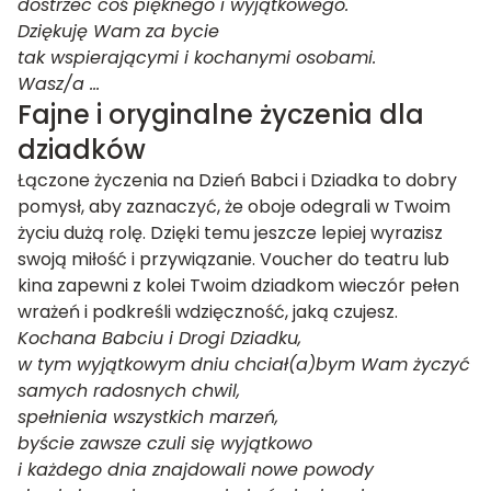
dostrzec coś pięknego i wyjątkowego.
Dziękuję Wam za bycie
tak wspierającymi i kochanymi osobami.
Wasz/a …
Fajne i oryginalne życzenia dla
dziadków
Łączone życzenia na Dzień Babci i Dziadka to dobry
pomysł, aby zaznaczyć, że oboje odegrali w Twoim
życiu dużą rolę. Dzięki temu jeszcze lepiej wyrazisz
swoją miłość i przywiązanie. Voucher do teatru lub
kina zapewni z kolei Twoim dziadkom wieczór pełen
wrażeń i podkreśli wdzięczność, jaką czujesz.
Kochana Babciu i Drogi Dziadku,
w tym wyjątkowym dniu chciał(a)bym Wam życzyć
samych radosnych chwil,
spełnienia wszystkich marzeń,
byście zawsze czuli się wyjątkowo
i każdego dnia znajdowali nowe powody