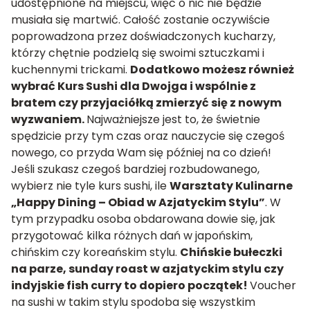
udostępnione na miejscu, więc o nic nie będzie
musiała się martwić. Całość zostanie oczywiście
poprowadzona przez doświadczonych kucharzy,
którzy chętnie podzielą się swoimi sztuczkami i
kuchennymi trickami.
Dodatkowo możesz również
wybrać
Kurs Sushi dla Dwojga
i wspólnie z
bratem czy przyjaciółką zmierzyć się z nowym
wyzwaniem.
Najważniejsze jest to, że świetnie
spędzicie przy tym czas oraz nauczycie się czegoś
nowego, co przyda Wam się później na co dzień!
Jeśli szukasz czegoś bardziej rozbudowanego,
wybierz nie tyle kurs sushi, ile
Warsztaty Kulinarne
„Happy Dining – Obiad w Azjatyckim Stylu”
. W
tym przypadku osoba obdarowana dowie się, jak
przygotować kilka różnych dań w japońskim,
chińskim czy koreańskim stylu.
Chińskie bułeczki
na parze, sunday roast w azjatyckim stylu czy
indyjskie fish curry to dopiero początek!
Voucher
na sushi w takim stylu spodoba się wszystkim