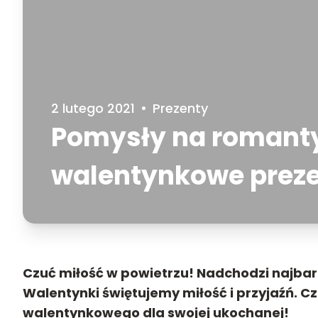
2 lutego 2021
•
Prezenty
Pomysły na romant
walentynkowe preze
Czuć miłość w powietrzu! Nadchodzi najbar
Walentynki świętujemy miłość i przyjaźń. 
walentynkowego dla swojej ukochanej
!