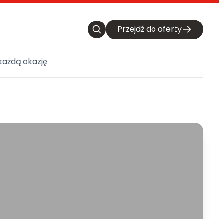
Przejdź do oferty
każdą okazję