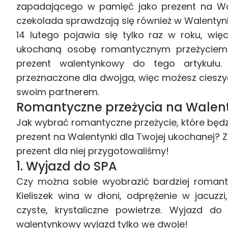
zapadającego w pamięć jako prezent na Wale
czekolada sprawdzają się również w Walentynki
14 lutego pojawia się tylko raz w roku, wię
ukochaną osobę romantycznym przeżyciem.
prezent walentynkowy do tego artykułu.
przeznaczone dla dwojga, więc możesz cieszy
swoim partnerem.
Romantyczne przeżycia na Walen
Jak wybrać romantyczne przeżycie, które bę
prezent na Walentynki dla Twojej ukochanej? 
prezent dla niej przygotowaliśmy!
1.
Wyjazd do SPA
Czy można sobie wyobrazić bardziej romant
Kieliszek wina w dłoni, odprężenie w jacuzz
czyste, krystaliczne powietrze. Wyjazd 
walentynkowy wyjazd tylko we dwoje!