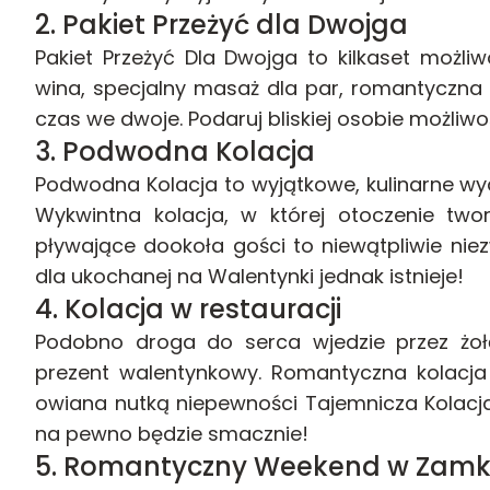
2.
Pakiet Przeżyć dla Dwojga
Pakiet Przeżyć Dla Dwojga to kilkaset możli
wina, specjalny masaż dla par, romantyczna k
czas we dwoje. Podaruj bliskiej osobie możli
3.
Podwodna Kolacja
Podwodna Kolacja to wyjątkowe, kulinarne wy
Wykwintna kolacja, w której otoczenie twor
pływające dookoła gości to niewątpliwie niez
dla ukochanej na Walentynki jednak istnieje!
4.
Kolacja w restauracji
Podobno droga do serca wjedzie przez żoł
prezent walentynkowy. Romantyczna kolacja
owiana nutką niepewności Tajemnicza Kolacja
na pewno będzie smacznie!
5.
Romantyczny Weekend w Zam