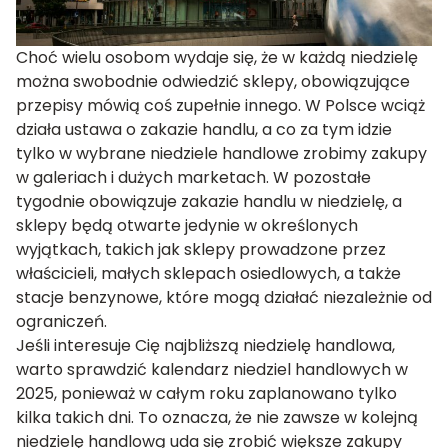
Choć wielu osobom wydaje się, że w każdą niedzielę
można swobodnie odwiedzić sklepy, obowiązujące
przepisy mówią coś zupełnie innego. W Polsce wciąż
działa ustawa o zakazie handlu, a co za tym idzie
tylko w wybrane niedziele handlowe zrobimy zakupy
w galeriach i dużych marketach. W pozostałe
tygodnie obowiązuje zakazie handlu w niedzielę, a
sklepy będą otwarte jedynie w określonych
wyjątkach, takich jak sklepy prowadzone przez
właścicieli, małych sklepach osiedlowych, a także
stacje benzynowe, które mogą działać niezależnie od
ograniczeń.
Jeśli interesuje Cię najbliższą niedzielę handlowa,
warto sprawdzić kalendarz niedziel handlowych w
2025, ponieważ w całym roku zaplanowano tylko
kilka takich dni. To oznacza, że nie zawsze w kolejną
niedzielę handlową uda się zrobić większe zakupy