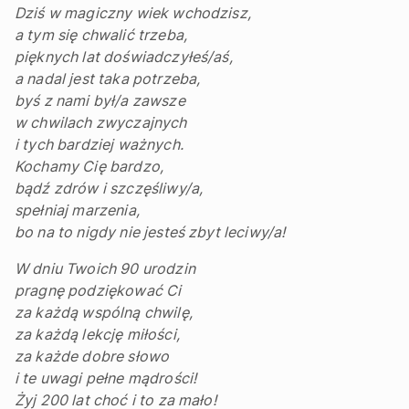
Dziś w magiczny wiek wchodzisz,
a tym się chwalić trzeba,
pięknych lat doświadczyłeś/aś,
a nadal jest taka potrzeba,
byś z nami był/a zawsze
w chwilach zwyczajnych
i tych bardziej ważnych.
Kochamy Cię bardzo,
bądź zdrów i szczęśliwy/a,
spełniaj marzenia,
bo na to nigdy nie jesteś zbyt leciwy/a!
W dniu Twoich 90 urodzin
pragnę podziękować Ci
za każdą wspólną chwilę,
za każdą lekcję miłości,
za każde dobre słowo
i te uwagi pełne mądrości!
Żyj 200 lat choć i to za mało!