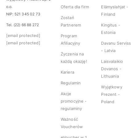
o.o.
Oferta dla firm
Elämyslahjat -
NIP: 521 345 02 73
Finland
Zostań
Tel. (22) 66 88 272
Partnerem
Kingitus -
Estonia
[email protected]
Program
[email protected]
Afiliacyjny
Davanu Serviss
- Latvia
Życzenia na
każdą okazję!
Laisvalaikio
Dovanos -
Kariera
Lithuania
Regulamin
Wyjątkowy
Akcje
Prezent -
promocyjne -
Poland
regulaminy
Ważność
Voucherów
eVoucher w 1