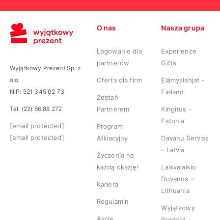
O nas
Nasza grupa
Logowanie dla
Experience
partnerów
Gifts
Wyjątkowy Prezent Sp. z
o.o.
Oferta dla firm
Elämyslahjat -
NIP: 521 345 02 73
Finland
Zostań
Tel. (22) 66 88 272
Partnerem
Kingitus -
Estonia
[email protected]
Program
[email protected]
Afiliacyjny
Davanu Serviss
- Latvia
Życzenia na
każdą okazję!
Laisvalaikio
Dovanos -
Kariera
Lithuania
Regulamin
Wyjątkowy
Akcje
Prezent -