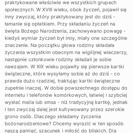
praktykowane właściwie we wszystkich grupach
społecznych. W XVIII wieku, obok życzeń, pojawił się
inny zwyczaj, który praktykowany jest do dziś -
łamanie się opłatkiem. Przy składaniu życzeń na
święta Bożego Narodzenia, zachowywano powagę -
kiedyś wymiar życzeń był inny, miały one szczególne
znaczenie. Na początku głowa rodziny składała
życzenia wszystkim obecnym na wigilijnej wieczerzy,
następnie członkowie rodziny składali je sobie
nawzajem. W XIX wieku pojawiły się pierwsze kartki
świąteczne, które wysyłamy sobie aż do dziś - co
prawda dużo rzadziej, traktując kartki świąteczne
zupełnie inaczej. W dobie powszechnego dostępu do
internetu i telefonów komórkowych, łatwiej i szybciej
wysłać maila lub smsa - niż tradycyjną kartkę, jednak
i ten zwyczaj dalej jest kultywowany przez szerokie
grono osób. Dlaczego składamy życzenia
bożonarodzeniowe? Chcemy wyrazić w ten sposób
naszą pamięć, szacunek i miłość do bliskich. Dla