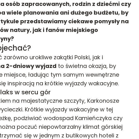
a osób zapracowanych, rodzin z dziećmi czy
ba wiele planowania ani dużego budżetu, by
rtykule przedstawiamy ciekawe pomysły na
w natury, jak i fanów miejskiego
tyny?
ojechać?
zarówno urokliwe zakątki Polski, jak i
na 2-dniowy wyjazd
to świetna okazja, by
we miejsce, ładując tym samym wewnętrzne
się inspiracją na krótkie wyjazdy wakacyjne.​
laks w sercu gór
iem na majestatyczne szczyty, Karkonosze
ieczki. Krótkie wyjazdy wakacyjne w tej
Śnieżkę, podziwiać wodospad Kamieńczyka czy
można poczuć niepowtarzalny klimat górskiej
trzymać się w jednym z butikowych hoteli z