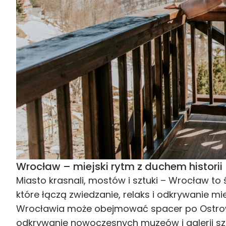
Wrocław – miejski rytm z duchem historii
Miasto krasnali, mostów i sztuki – Wrocław to
które łączą zwiedzanie, relaks i odkrywanie m
Wrocławia może obejmować spacer po Ostrowie
odkrywanie nowoczesnych muzeów i galerii s