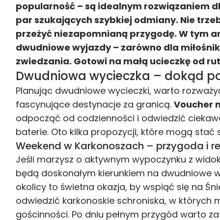
popularność – są idealnym rozwiązaniem dl
par szukających szybkiej odmiany. Nie trze
przeżyć niezapomnianą przygodę. W tym a
dwudniowe wyjazdy – zarówno dla miłośnikó
zwiedzania. Gotowi na małą ucieczkę od ru
Dwudniowa wycieczka – dokąd p
​Planując dwudniowe wycieczki, warto rozważyć 
fascynujące destynacje za granicą.
Voucher 
odpocząć od codzienności i odwiedzić cieka
baterie. Oto kilka propozycji, które mogą stać 
Weekend w Karkonoszach – przygoda i re
Jeśli marzysz o aktywnym wypoczynku z widok
będą doskonałym kierunkiem na dwudniowe wyc
okolicy to świetna okazja, by wspiąć się na 
odwiedzić karkonoskie schroniska, w których 
gościnności. Po dniu pełnym przygód warto za