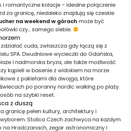
s i romantyczne kolacje – idealne połączenie
azd za granicę, niedaleko znajdują się czeskie
ucher na weekend w górach
może być
połówki czy… samego siebie.
 morzem
 zdziałać cuda, zwłaszcza gdy łączą się z
lu SPA. Dwudniowe wycieczki do Gdańska,
plaże i nadmorska bryza, ale także możliwość
zy kąpieli w basenie z widokiem na morze.
tikowe z pakietami dla dwojga, które
 świecach po poranny nordic walking po plaży.
osób na szybki reset.
sca z duszą
a granicę pełen kultury, architektury i
m wyborem. Stolica Czech zachwyca na każdym
ek na Hradczanach, zegar astronomiczny i