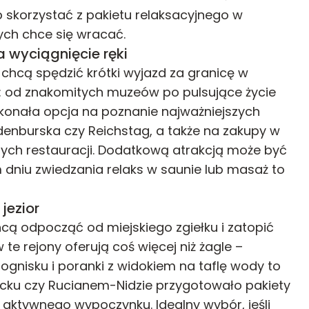
b skorzystać z pakietu relaksacyjnego w
ych chce się wracać.
a wyciągnięcie ręki
 chcą spędzić krótki wyjazd za granicę w
tko: od znakomitych muzeów po pulsujące życie
konała opcja na poznanie najważniejszych
ndenburska czy Reichstag, a także na zakupy w
nych restauracji. Dodatkową atrakcją może być
dniu zwiedzania relaks w saunie lub masaż to
jezior
hcą odpocząć od miejskiego zgiełku i zatopić
 te rejony oferują coś więcej niż żagle –
 ognisku i poranki z widokiem na taflę wody to
iżycku czy Rucianem-Nidzie przygotowało pakiety
 aktywnego wypoczynku. Idealny wybór, jeśli