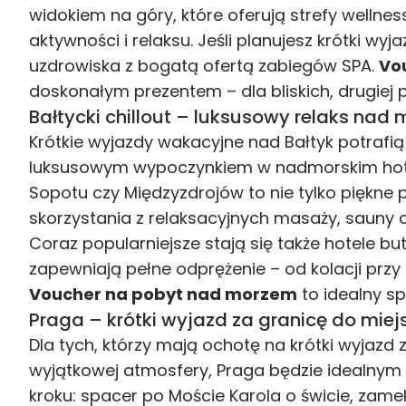
widokiem na góry, które oferują strefy wellnes
aktywności i relaksu. Jeśli planujesz krótki wyj
uzdrowiska z bogatą ofertą zabiegów SPA.
Vo
doskonałym prezentem – dla bliskich, drugiej 
Bałtycki chillout – luksusowy relaks nad
Krótkie wyjazdy wakacyjne nad Bałtyk potrafią
luksusowym wypoczynkiem w nadmorskim hote
Sopotu czy Międzyzdrojów to nie tylko piękne 
skorzystania z relaksacyjnych masaży, sauny c
Coraz popularniejsze stają się także hotele bu
zapewniają pełne odprężenie – od kolacji przy
Voucher na pobyt nad morzem
to idealny sp
Praga – krótki wyjazd za granicę do miej
Dla tych, którzy mają ochotę na krótki wyjazd z
wyjątkowej atmosfery, Praga będzie idealny
kroku: spacer po Moście Karola o świcie, zam