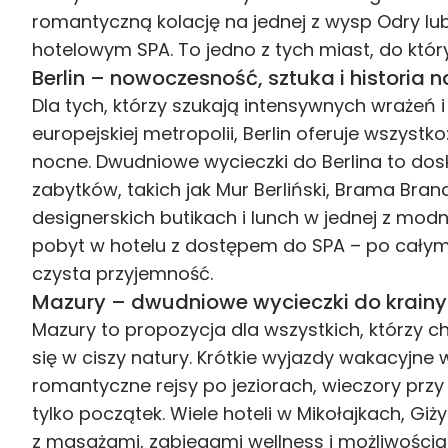
romantyczną kolację na jednej z wysp Odry lu
hotelowym SPA. To jedno z tych miast, do któr
Berlin – nowoczesność, sztuka i historia n
Dla tych, którzy szukają intensywnych wrażeń i
europejskiej metropolii, Berlin oferuje wszys
nocne. Dwudniowe wycieczki do Berlina to dos
zabytków, takich jak Mur Berliński, Brama Bra
designerskich butikach i lunch w jednej z mod
pobyt w hotelu z dostępem do SPA – po całym 
czysta przyjemność.
Mazury – dwudniowe wycieczki do krainy 
Mazury to propozycja dla wszystkich, którzy c
się w ciszy natury. Krótkie wyjazdy wakacyjne w
romantyczne rejsy po jeziorach, wieczory przy
tylko początek. Wiele hoteli w Mikołajkach, G
z masażami, zabiegami wellness i możliwością