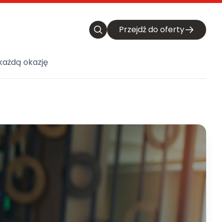
Przejdź do oferty
każdą okazję