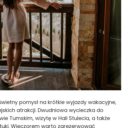
 świetny pomysł na krótkie wyjazdy wakacyjne,
iejskich atrakcji. Dwudniowa wycieczka do
 Tumskim, wizytę w Hali Stulecia, a także
ztuki. Wieczorem warto zarezerwować