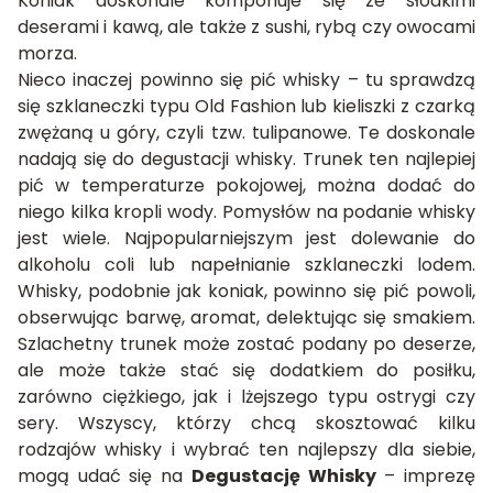
Koniak doskonale komponuje się ze słodkimi
deserami i kawą, ale także z sushi, rybą czy owocami
morza.
Nieco inaczej powinno się pić whisky – tu sprawdzą
się szklaneczki typu Old Fashion lub kieliszki z czarką
zwężaną u góry, czyli tzw. tulipanowe. Te doskonale
nadają się do degustacji whisky. Trunek ten najlepiej
pić w temperaturze pokojowej, można dodać do
niego kilka kropli wody. Pomysłów na podanie whisky
jest wiele. Najpopularniejszym jest dolewanie do
alkoholu coli lub napełnianie szklaneczki lodem.
Whisky, podobnie jak koniak, powinno się pić powoli,
obserwując barwę, aromat, delektując się smakiem.
Szlachetny trunek może zostać podany po deserze,
ale może także stać się dodatkiem do posiłku,
zarówno ciężkiego, jak i lżejszego typu ostrygi czy
sery. Wszyscy, którzy chcą skosztować kilku
rodzajów whisky i wybrać ten najlepszy dla siebie,
mogą udać się na
Degustację Whisky
– imprezę