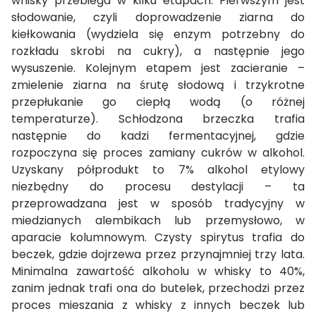
whisky przebiega w kilku etapach. Pierwszym jest
słodowanie, czyli doprowadzenie ziarna do
kiełkowania (wydziela się enzym potrzebny do
rozkładu skrobi na cukry), a następnie jego
wysuszenie. Kolejnym etapem jest zacieranie –
zmielenie ziarna na śrutę słodową i trzykrotne
przepłukanie go ciepłą wodą (o różnej
temperaturze). Schłodzona brzeczka trafia
następnie do kadzi fermentacyjnej, gdzie
rozpoczyna się proces zamiany cukrów w alkohol.
Uzyskany półprodukt to 7% alkohol etylowy
niezbędny do procesu destylacji – ta
przeprowadzana jest w sposób tradycyjny w
miedzianych alembikach lub przemysłowo, w
aparacie kolumnowym. Czysty spirytus trafia do
beczek, gdzie dojrzewa przez przynajmniej trzy lata.
Minimalna zawartość alkoholu w whisky to 40%,
zanim jednak trafi ona do butelek, przechodzi przez
proces mieszania z whisky z innych beczek lub