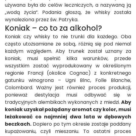
używana była do celów leczniczych, a nazywaną ją
„wodą życia”. Podania głoszą, że whisky została
wynaleziona przez św. Patryka.
Koniak – co to za alkohol?
Koniak czy whisky to nie trunki dla każdego. Oba
często utożsamiane ze sobą, różnią się pod niemal
każdym względem. Aby trunek został uznany za
koniak, musi spełnić kilka warunków, przede
wszystkim zostać wyprodukowany w określonym
regionie Francji (okolice Cognac) z konkretnego
gatunku winogrona – Ugni Blnc, Folle Blanche,
Colombard. Ważny jest również proces produkcji,
ponieważ destylacja musi odbywać się w
tradycyjnych alembikach wykonanych z miedzi.
Aby
koniak uzyskał pożądany aromat czy kolor, musi
leżakować co najmniej dwa lata w dębowych
beczkach.
Dopiero po tym okresie zostaje poddany
kupażowaniu, czyli mieszaniu. To ostatni proces