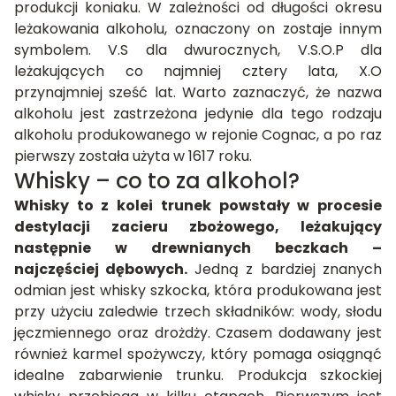
produkcji koniaku. W zależności od długości okresu
leżakowania alkoholu, oznaczony on zostaje innym
symbolem. V.S dla dwurocznych, V.S.O.P dla
leżakujących co najmniej cztery lata, X.O
przynajmniej sześć lat. Warto zaznaczyć, że nazwa
alkoholu jest zastrzeżona jedynie dla tego rodzaju
alkoholu produkowanego w rejonie Cognac, a po raz
pierwszy została użyta w 1617 roku.
Whisky – co to za alkohol?
Whisky to z kolei trunek powstały w procesie
destylacji zacieru zbożowego, leżakujący
następnie w drewnianych beczkach –
najczęściej dębowych.
Jedną z bardziej znanych
odmian jest whisky szkocka, która produkowana jest
przy użyciu zaledwie trzech składników: wody, słodu
jęczmiennego oraz drożdży. Czasem dodawany jest
również karmel spożywczy, który pomaga osiągnąć
idealne zabarwienie trunku. Produkcja szkockiej