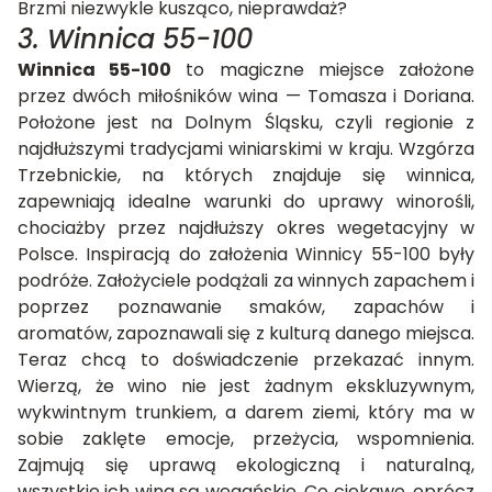
Brzmi niezwykle kusząco, nieprawdaż?
3. Winnica 55-100
Winnica 55-100
to magiczne miejsce założone
przez dwóch miłośników wina — Tomasza i Doriana.
Położone jest na Dolnym Śląsku, czyli regionie z
najdłuższymi tradycjami winiarskimi w kraju. Wzgórza
Trzebnickie, na których znajduje się winnica,
zapewniają idealne warunki do uprawy winorośli,
chociażby przez najdłuższy okres wegetacyjny w
Polsce. Inspiracją do założenia Winnicy 55-100 były
podróże. Założyciele podążali za winnych zapachem i
poprzez poznawanie smaków, zapachów i
aromatów, zapoznawali się z kulturą danego miejsca.
Teraz chcą to doświadczenie przekazać innym.
Wierzą, że wino nie jest żadnym ekskluzywnym,
wykwintnym trunkiem, a darem ziemi, który ma w
sobie zaklęte emocje, przeżycia, wspomnienia.
Zajmują się uprawą ekologiczną i naturalną,
wszystkie ich wina są wegańskie. Co ciekawe, oprócz