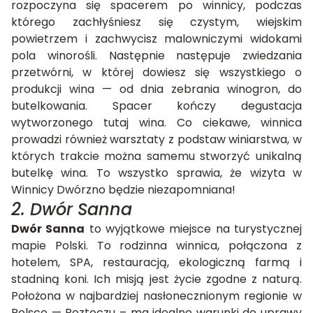
rozpoczyna się spacerem po winnicy, podczas
którego zachłyśniesz się czystym, wiejskim
powietrzem i zachwycisz malowniczymi widokami
pola winorośli. Następnie następuje zwiedzania
przetwórni, w której dowiesz się wszystkiego o
produkcji wina — od dnia zebrania winogron, do
butelkowania. Spacer kończy degustacja
wytworzonego tutaj wina. Co ciekawe, winnica
prowadzi również warsztaty z podstaw winiarstwa, w
których trakcie można samemu stworzyć unikalną
butelkę wina. To wszystko sprawia, że wizyta w
Winnicy Dwórzno będzie niezapomniana!
2. Dwór Sanna
Dwór Sanna
to wyjątkowe miejsce na turystycznej
mapie Polski. To rodzinna winnica, połączona z
hotelem, SPA, restauracją, ekologiczną farmą i
stadniną koni. Ich misją jest życie zgodne z naturą.
Położona w najbardziej nasłonecznionym regionie w
Polsce — Roztoczu – ma idealne warunki do uprawy