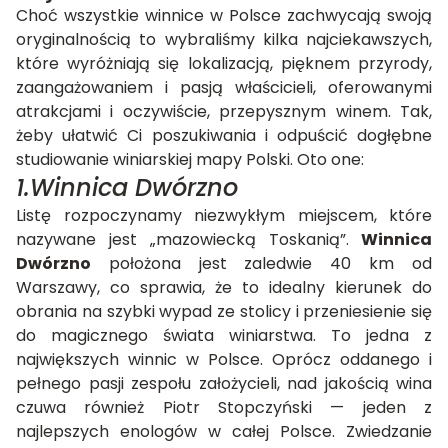
Choć wszystkie winnice w Polsce zachwycają swoją
oryginalnością to wybraliśmy kilka najciekawszych,
które wyróżniają się lokalizacją, pięknem przyrody,
zaangażowaniem i pasją właścicieli, oferowanymi
atrakcjami i oczywiście, przepysznym winem. Tak,
żeby ułatwić Ci poszukiwania i odpuścić dogłębne
studiowanie winiarskiej mapy Polski. Oto one:
1.Winnica Dwórzno
Listę rozpoczynamy niezwykłym miejscem, które
nazywane jest „mazowiecką Toskanią”.
Winnica
Dwórzno
położona jest zaledwie 40 km od
Warszawy, co sprawia, że to idealny kierunek do
obrania na szybki wypad ze stolicy i przeniesienie się
do magicznego świata winiarstwa. To jedna z
największych winnic w Polsce. Oprócz oddanego i
pełnego pasji zespołu założycieli, nad jakością wina
czuwa również Piotr Stopczyński — jeden z
najlepszych enologów w całej Polsce. Zwiedzanie