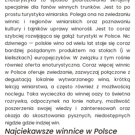
specjalnie dla fanów winnych trunków. Jest to po
prostu turystyka winiarska. Polega ona na zwiedzaniu
winnic i regionów winiarskich oraz poznawaniu
kultury i tajników uprawy winorośli. Jest to coraz
szybciej rozwijająca się gałąź turystyki w Polsce. Nic
dziwnego — polskie wino od wielu lat staje się coraz
bardziej pożądanym produktem na stołach (i w
kieliszkach) europejczyków. W związku z tym rośnie
również oferta enoturystyczna. Coraz więcej winnic
w Polsce oferuje zwiedzanie, zazwyczaj połączone z
degustacją lokalnie wytwarzanego wina, krótką
lekcją winiarstwa, a często również z możliwością
noclegu. Taka wycieczka do winnej oazy to świetna
rozrywka, odpoczynek na łonie natury, możliwość
poszerzenia swojej wiedzy i zainteresowań oraz
okazja do skosztowania pysznych, niedostępnych
nigdzie gdzie indziej win.
Najciekawsze winnice w Polsce