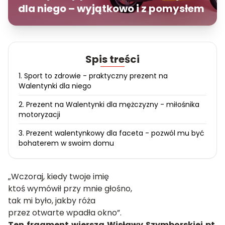
dla niego – wyjątkowo i z pomysłem
Spis treści
1. Sport to zdrowie - praktyczny prezent na
Walentynki dla niego
2. Prezent na Walentynki dla mężczyzny - miłośnika
motoryzacji
3. Prezent walentynkowy dla faceta - pozwól mu być
bohaterem w swoim domu
„Wczoraj, kiedy twoje imię
ktoś wymówił przy mnie głośno,
tak mi było, jakby róża
przez otwarte wpadła okno”.
Ten fragment wiersza Wisławy Szymborskiej pt.