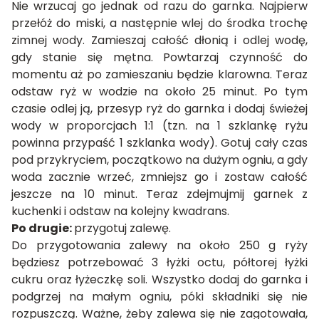
Nie wrzucaj go jednak od razu do garnka. Najpierw
przełóż do miski, a następnie wlej do środka trochę
zimnej wody. Zamieszaj całość dłonią i odlej wodę,
gdy stanie się mętna. Powtarzaj czynność do
momentu aż po zamieszaniu będzie klarowna. Teraz
odstaw ryż w wodzie na około 25 minut. Po tym
czasie odlej ją, przesyp ryż do garnka i dodaj świeżej
wody w proporcjach 1:1 (tzn. na 1 szklankę ryżu
powinna przypaść 1 szklanka wody). Gotuj cały czas
pod przykryciem, początkowo na dużym ogniu, a gdy
woda zacznie wrzeć, zmniejsz go i zostaw całość
jeszcze na 10 minut. Teraz zdejmujmij garnek z
kuchenki i odstaw na kolejny kwadrans.
Po drugie:
przygotuj zalewę.
Do przygotowania zalewy na około 250 g ryży
będziesz potrzebować 3 łyżki octu, półtorej łyżki
cukru oraz łyżeczkę soli. Wszystko dodaj do garnka i
podgrzej na małym ogniu, póki składniki się nie
rozpuszczą. Ważne, żeby zalewa się nie zagotowała,