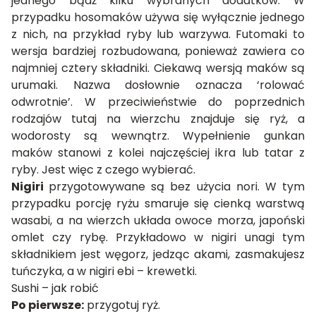
jednego bądź kilku wybranych dodatków. W
przypadku hosomaków używa się wyłącznie jednego
z nich, na przykład ryby lub warzywa. Futomaki to
wersja bardziej rozbudowana, ponieważ zawiera co
najmniej cztery składniki. Ciekawą wersją maków są
urumaki. Nazwa dosłownie oznacza ‘rolować
odwrotnie’. W przeciwieństwie do poprzednich
rodzajów tutaj na wierzchu znajduje się ryż, a
wodorosty są wewnątrz. Wypełnienie gunkan
maków stanowi z kolei najczęściej ikra lub tatar z
ryby. Jest więc z czego wybierać.
Nigiri
przygotowywane są bez użycia nori. W tym
przypadku porcję ryżu smaruje się cienką warstwą
wasabi, a na wierzch układa owoce morza, japoński
omlet czy rybę. Przykładowo w nigiri unagi tym
składnikiem jest węgorz, jedząc akami, zasmakujesz
tuńczyka, a w nigiri ebi – krewetki.
Sushi – jak robić
Po pierwsze:
przygotuj ryż.