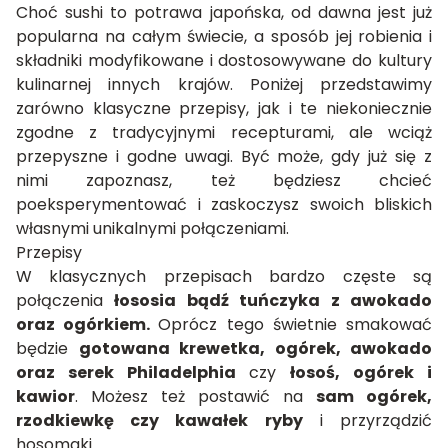
Choć sushi to potrawa japońska, od dawna jest już
popularna na całym świecie, a sposób jej robienia i
składniki modyfikowane i dostosowywane do kultury
kulinarnej innych krajów. Poniżej przedstawimy
zarówno klasyczne przepisy, jak i te niekoniecznie
zgodne z tradycyjnymi recepturami, ale wciąż
przepyszne i godne uwagi. Być może, gdy już się z
nimi zapoznasz, też będziesz chcieć
poeksperymentować i zaskoczysz swoich bliskich
własnymi unikalnymi połączeniami.
Przepisy
W klasycznych przepisach bardzo częste są
połączenia
łososia bądź tuńczyka z awokado
oraz ogórkiem.
Oprócz tego świetnie smakować
będzie
gotowana krewetka, ogórek, awokado
oraz serek Philadelphia
czy
łosoś, ogórek i
kawior
. Możesz też postawić na
sam ogórek,
rzodkiewkę czy kawałek ryby
i przyrządzić
hosomaki.