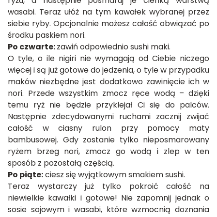
ryżu, a następnie posmaruj je cienką warstwą
wasabi. Teraz ułóż na tym kawałek wybranej przez
siebie ryby. Opcjonalnie możesz całość obwiązać po
środku paskiem nori.
Po czwarte:
zawiń odpowiednio sushi maki.
O tyle, o ile nigiri nie wymagają od Ciebie niczego
więcej i są już gotowe do jedzenia, o tyle w przypadku
maków niezbędne jest dodatkowo zawinięcie ich w
nori. Przede wszystkim zmocz ręce wodą – dzięki
temu ryż nie będzie przyklejał Ci się do palców.
Następnie zdecydowanymi ruchami zacznij zwijać
całość w ciasny rulon przy pomocy maty
bambusowej. Gdy zostanie tylko nieposmarowany
ryżem brzeg nori, zmocz go wodą i zlep w ten
sposób z pozostałą częścią.
Po piąte:
ciesz się wyjątkowym smakiem sushi.
Teraz wystarczy już tylko pokroić całość na
niewielkie kawałki i gotowe! Nie zapomnij jednak o
sosie sojowym i wasabi, które wzmocnią doznania