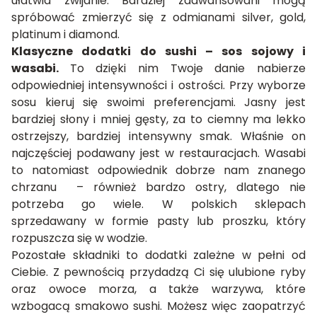
ułatwia zwijanie. Bardziej zaawansowani mogą
spróbować zmierzyć się z odmianami silver, gold,
platinum i diamond.
Klasyczne dodatki do sushi – sos sojowy i
wasabi.
To dzięki nim Twoje danie nabierze
odpowiedniej intensywności i ostrości. Przy wyborze
sosu kieruj się swoimi preferencjami. Jasny jest
bardziej słony i mniej gęsty, za to ciemny ma lekko
ostrzejszy, bardziej intensywny smak. Właśnie on
najczęściej podawany jest w restauracjach. Wasabi
to natomiast odpowiednik dobrze nam znanego
chrzanu – również bardzo ostry, dlatego nie
potrzeba go wiele. W polskich sklepach
sprzedawany w formie pasty lub proszku, który
rozpuszcza się w wodzie.
Pozostałe składniki to dodatki zależne w pełni od
Ciebie. Z pewnością przydadzą Ci się ulubione ryby
oraz owoce morza, a także warzywa, które
wzbogacą smakowo sushi. Możesz więc zaopatrzyć