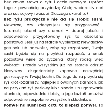
bez zmian. Mowa o ryżu i occie ryżowym. Oprócz
tego z pewnością przydadzą Ci się wodorosty nori
oraz sos sojowy i wasabi. Dlaczego akurat to?
Bez ryżu praktycznie nie da się zrobić sushi.
Nieważne, czy zdecydujesz się przygotować
futomaki, akami czy urumaki
– dobrej jakości i
odpowiednio przygotowany ryż to absolutna
podstawa. Jeśli już na starcie wybierzesz niewłaściwy
gatunek lub pozwolisz, żeby się rozgotował, Twoje
sushi będzie się na przykład rozpadać, a smak
pozostawi wiele do życzenia. Który rodzaj więc
wybrać? Przede wszystkim już na starcie odrzuć
klasyczny długoziarnisty zapewne najczęściej
goszczący w Twojej kuchni. Do tego dania przyda się
ryż krótkoziarnisty, najlepiej o owalnych ziarnach, jak
na przykład ryż perłowy lub Shinode. Po ugotowaniu
stanie się odpowiednio kleisty, a jego kształt umożliwi
odpowiednie zespolenie wszystkich składników.
Pomysł na sushi bez octu to kiepski pomysł.
To