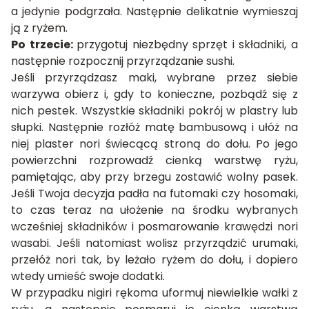
a jedynie podgrzała. Następnie delikatnie wymieszaj
ją z ryżem.
Po trzecie:
przygotuj niezbędny sprzęt i składniki, a
następnie rozpocznij przyrządzanie sushi.
Jeśli przyrządzasz maki, wybrane przez siebie
warzywa obierz i, gdy to konieczne, pozbądź się z
nich pestek. Wszystkie składniki pokrój w plastry lub
słupki. Następnie rozłóż matę bambusową i ułóż na
niej plaster nori świecącą stroną do dołu. Po jego
powierzchni rozprowadź cienką warstwę ryżu,
pamiętając, aby przy brzegu zostawić wolny pasek.
Jeśli Twoja decyzja padła na futomaki czy hosomaki,
to czas teraz na ułożenie na środku wybranych
wcześniej składników i posmarowanie krawędzi nori
wasabi. Jeśli natomiast wolisz przyrządzić urumaki,
przełóż nori tak, by leżało ryżem do dołu, i dopiero
wtedy umieść swoje dodatki.
W przypadku nigiri rękoma uformuj niewielkie wałki z