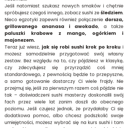
Jeśli natomiast szukasz nowych smaków i chętnie
spróbujesz czegoś innego, zobacz sushi ze
śledziem
.
Nieco egzotyki zapewni również połączenie
dorsza,
grillowanego ananasa i awokado
, a także
paluszki krabowe z mango, ogórkiem i
majonezem.
Teraz już wiesz,
jak się robi sushi krok po kroku
i
możesz samodzielnie przygotować swój własny
zestaw. Bez względu na to, czy pójdziesz w klasykę,
czy zdecydujesz się przyrządzić coś mniej
standardowego, z pewnością będzie to przepyszne,
a samo gotowanie dostarczy Ci wiele frajdy. Nie
przejmuj się, jeśli za pierwszym razem coś pójdzie nie
tak – doświadczeni sushi masterzy doskonalili swój
fach przez wiele lat zanim doszli do obecnego
poziomu. Jeśli czujesz jednak, że przydałaby Ci się
dodatkowa pomoc, albo chcesz podszkolić swoje
umiejętności, możesz wybrać się na
kurs sushi
i tam