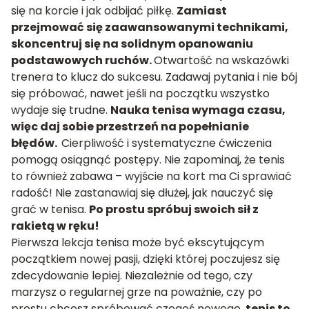
się na korcie i jak odbijać piłkę.
Zamiast
przejmować się zaawansowanymi technikami,
skoncentruj się na solidnym opanowaniu
podstawowych ruchów.
Otwartość na wskazówki
trenera to klucz do sukcesu. Zadawaj pytania i nie bój
się próbować, nawet jeśli na początku wszystko
wydaje się trudne.
Nauka tenisa wymaga czasu,
więc daj sobie przestrzeń na popełnianie
błędów.
Cierpliwość i systematyczne ćwiczenia
pomogą osiągnąć postępy. Nie zapominaj, że tenis
to również zabawa – wyjście na kort ma Ci sprawiać
radość! Nie zastanawiaj się dłużej, jak nauczyć się
grać w tenisa.
Po prostu spróbuj swoich sił z
rakietą w ręku!
Pierwsza lekcja tenisa może być ekscytującym
początkiem nowej pasji, dzięki której poczujesz się
zdecydowanie lepiej. Niezależnie od tego, czy
marzysz o regularnej grze na poważnie, czy po
prostu chcesz spróbować czegoś nowego,
tenis to