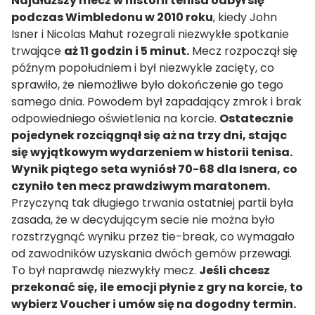
Najdłuższy mecz w historii tenisa odbył się
podczas Wimbledonu w 2010 roku
, kiedy John
Isner i Nicolas Mahut rozegrali niezwykłe spotkanie
trwające
aż 11 godzin i 5 minut.
Mecz rozpoczął się
późnym popołudniem i był niezwykle zacięty, co
sprawiło, że niemożliwe było dokończenie go tego
samego dnia. Powodem był zapadający zmrok i brak
odpowiedniego oświetlenia na korcie.
Ostatecznie
pojedynek rozciągnął się aż na trzy dni, stając
się wyjątkowym wydarzeniem w historii tenisa.
Wynik piątego seta wyniósł 70-68 dla Isnera, co
czyniło ten mecz prawdziwym maratonem.
Przyczyną tak długiego trwania ostatniej partii była
zasada, że w decydującym secie nie można było
rozstrzygnąć wyniku przez tie-break, co wymagało
od zawodników uzyskania dwóch gemów przewagi.
To był naprawdę niezwykły mecz.
Jeśli chcesz
przekonać się, ile emocji płynie z gry na korcie, to
wybierz Voucher i umów się na dogodny termin.