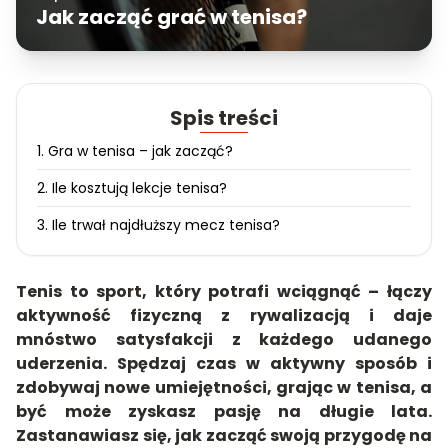
Jak zacząć grać w tenisa?
Spis treści
1. Gra w tenisa – jak zacząć?
2. Ile kosztują lekcje tenisa?
3. Ile trwał najdłuższy mecz tenisa?
Tenis to sport, który potrafi wciągnąć – łączy
aktywność fizyczną z rywalizacją i daje
mnóstwo satysfakcji z każdego udanego
uderzenia. Spędzaj czas w aktywny sposób i
zdobywaj nowe umiejętności, grając w tenisa, a
być może zyskasz pasję na długie lata.
Zastanawiasz się, jak zacząć swoją przygodę na