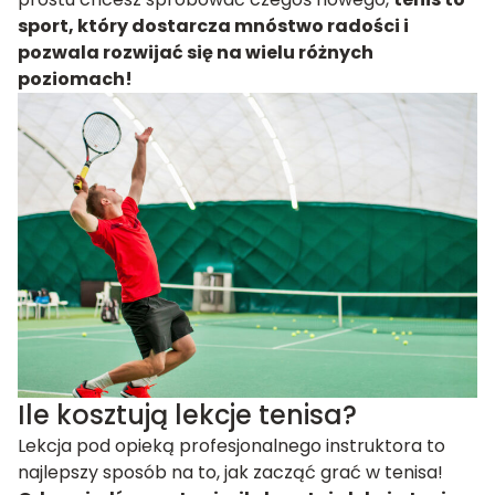
sport, który dostarcza mnóstwo radości i
pozwala rozwijać się na wielu różnych
poziomach!
Ile kosztują lekcje tenisa?
Lekcja pod opieką profesjonalnego instruktora to
najlepszy sposób na to, jak zacząć grać w tenisa!