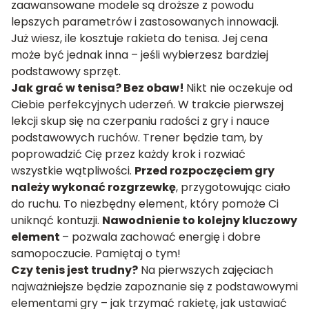
zaawansowane modele są droższe z powodu
lepszych parametrów i zastosowanych innowacji​.
Już wiesz, ile kosztuje rakieta do tenisa. Jej cena
może być jednak inna – jeśli wybierzesz bardziej
podstawowy sprzęt.
Jak grać w tenisa? Bez obaw!
Nikt nie oczekuje od
Ciebie perfekcyjnych uderzeń. W trakcie pierwszej
lekcji skup się na czerpaniu radości z gry i nauce
podstawowych ruchów. Trener będzie tam, by
poprowadzić Cię przez każdy krok i rozwiać
wszystkie wątpliwości.
Przed rozpoczęciem gry
należy wykonać rozgrzewkę
, przygotowując ciało
do ruchu. To niezbędny element, który pomoże Ci
uniknąć kontuzji.
Nawodnienie to kolejny kluczowy
element
– pozwala zachować energię i dobre
samopoczucie. Pamiętaj o tym!
Czy tenis jest trudny?
Na pierwszych zajęciach
najważniejsze będzie zapoznanie się z podstawowymi
elementami gry – jak trzymać rakietę, jak ustawiać