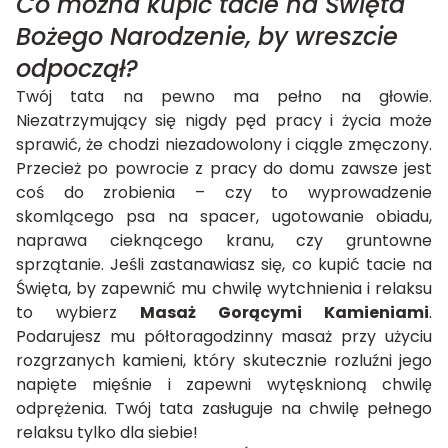
Co można kupić tacie na Święta
Bożego Narodzenie, by wreszcie
odpoczął?
Twój tata na pewno ma pełno na głowie.
Niezatrzymujący się nigdy pęd pracy i życia może
sprawić, że chodzi niezadowolony i ciągle zmęczony.
Przecież po powrocie z pracy do domu zawsze jest
coś do zrobienia – czy to wyprowadzenie
skomlącego psa na spacer, ugotowanie obiadu,
naprawa cieknącego kranu, czy gruntowne
sprzątanie. Jeśli zastanawiasz się, co kupić tacie na
Święta, by zapewnić mu chwilę wytchnienia i relaksu
to wybierz
Masaż Gorącymi Kamieniami
.
Podarujesz mu półtoragodzinny masaż przy użyciu
rozgrzanych kamieni, który skutecznie rozluźni jego
napięte mięśnie i zapewni wytęsknioną chwilę
odprężenia. Twój tata zasługuje na chwilę pełnego
relaksu tylko dla siebie!