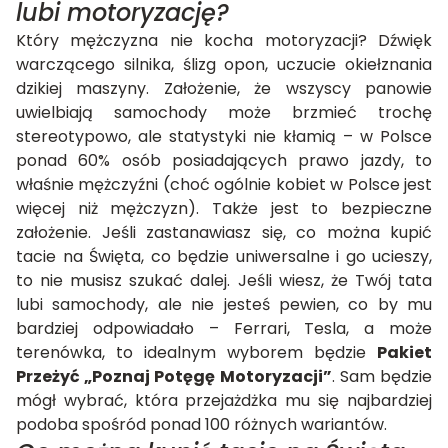
lubi motoryzację?
Który mężczyzna nie kocha motoryzacji? Dźwięk
warczącego silnika, ślizg opon, uczucie okiełznania
dzikiej maszyny. Założenie, że wszyscy panowie
uwielbiają samochody może brzmieć trochę
stereotypowo, ale statystyki nie kłamią – w Polsce
ponad 60% osób posiadających prawo jazdy, to
właśnie mężczyźni (choć ogólnie kobiet w Polsce jest
więcej niż mężczyzn). Także jest to bezpieczne
założenie. Jeśli zastanawiasz się, co można kupić
tacie na Święta, co będzie uniwersalne i go ucieszy,
to nie musisz szukać dalej. Jeśli wiesz, że Twój tata
lubi samochody, ale nie jesteś pewien, co by mu
bardziej odpowiadało – Ferrari, Tesla, a może
terenówka, to idealnym wyborem będzie
Pakiet
Przeżyć „Poznaj Potęgę Motoryzacji”
. Sam będzie
mógł wybrać, która przejażdżka mu się najbardziej
podoba spośród ponad 100 różnych wariantów.