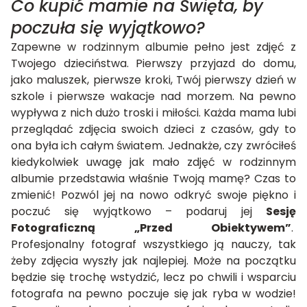
Co kupić mamie na Święta, by
poczuła się wyjątkowo?
Zapewne w rodzinnym albumie pełno jest zdjęć z
Twojego dzieciństwa. Pierwszy przyjazd do domu,
jako maluszek, pierwsze kroki, Twój pierwszy dzień w
szkole i pierwsze wakacje nad morzem. Na pewno
wypływa z nich dużo troski i miłości. Każda mama lubi
przeglądać zdjęcia swoich dzieci z czasów, gdy to
ona była ich całym światem. Jednakże, czy zwróciłeś
kiedykolwiek uwagę jak mało zdjęć w rodzinnym
albumie przedstawia właśnie Twoją mamę? Czas to
zmienić! Pozwól jej na nowo odkryć swoje piękno i
poczuć się wyjątkowo – podaruj jej
Sesję
Fotograficzną „Przed Obiektywem”
.
Profesjonalny fotograf wszystkiego ją nauczy, tak
żeby zdjęcia wyszły jak najlepiej. Może na początku
będzie się trochę wstydzić, lecz po chwili i wsparciu
fotografa na pewno poczuje się jak ryba w wodzie!