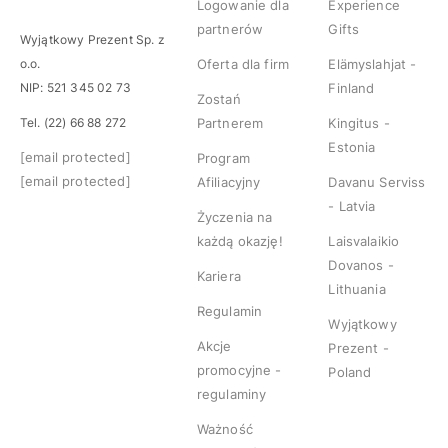
Logowanie dla
Experience
partnerów
Gifts
Wyjątkowy Prezent Sp. z
o.o.
Oferta dla firm
Elämyslahjat -
NIP: 521 345 02 73
Finland
Zostań
Tel. (22) 66 88 272
Partnerem
Kingitus -
Estonia
[email protected]
Program
[email protected]
Afiliacyjny
Davanu Serviss
- Latvia
Życzenia na
każdą okazję!
Laisvalaikio
Dovanos -
Kariera
Lithuania
Regulamin
Wyjątkowy
Akcje
Prezent -
promocyjne -
Poland
regulaminy
Ważność