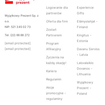
Logowanie dla
Experience
partnerów
Gifts
Wyjątkowy Prezent Sp. z
o.o.
Oferta dla firm
Elämyslahjat -
NIP: 521 345 02 73
Finland
Zostań
Tel. (22) 66 88 272
Partnerem
Kingitus -
Estonia
[email protected]
Program
[email protected]
Afiliacyjny
Davanu Serviss
- Latvia
Życzenia na
każdą okazję!
Laisvalaikio
Dovanos -
Kariera
Lithuania
Regulamin
Wyjątkowy
Akcje
Prezent -
promocyjne -
Poland
regulaminy