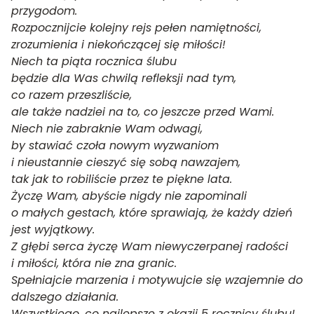
przygodom.
Rozpocznijcie kolejny rejs pełen namiętności,
zrozumienia i niekończącej się miłości!
Niech ta piąta rocznica ślubu
będzie dla Was chwilą refleksji nad tym,
co razem przeszliście,
ale także nadziei na to, co jeszcze przed Wami.
Niech nie zabraknie Wam odwagi,
by stawiać czoła nowym wyzwaniom
i nieustannie cieszyć się sobą nawzajem,
tak jak to robiliście przez te piękne lata.
Życzę Wam, abyście nigdy nie zapominali
o małych gestach, które sprawiają, że każdy dzień
jest wyjątkowy.
Z głębi serca życzę Wam niewyczerpanej radości
i miłości, która nie zna granic.
Spełniajcie marzenia i motywujcie się wzajemnie do
dalszego działania.
Wszystkiego, co najlepsze z okazji 5 rocznicy ślubu!