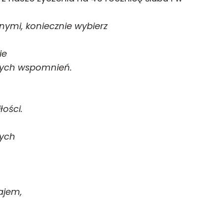
lnymi, koniecznie wybierz
ie
zonych wspomnień.
łości.
nych
ajem,