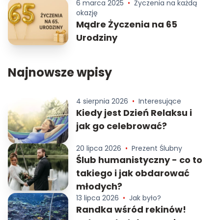
6 marca 2025
•
Życzenia na każdą
okazję
Mądre Życzenia na 65
Urodziny
Najnowsze wpisy
4 sierpnia 2026
•
Interesujące
Kiedy jest Dzień Relaksu i
jak go celebrować?
20 lipca 2026
•
Prezent Ślubny
Ślub humanistyczny - co to
takiego i jak obdarować
młodych?
13 lipca 2026
•
Jak było?
Randka wśród rekinów!