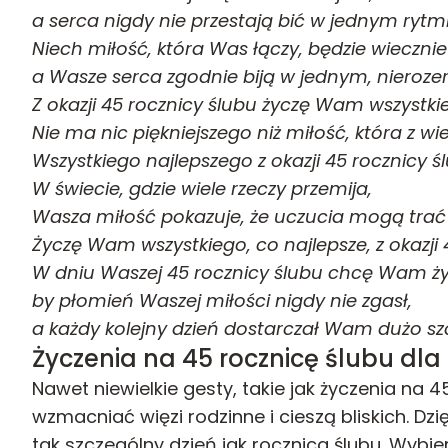
a serca nigdy nie przestają bić w jednym rytmi
Niech miłość, która Was łączy, będzie wieczni
a Wasze serca zgodnie biją w jednym, nieroze
Z okazji 45 rocznicy ślubu życzę Wam wszystki
Nie ma nic piękniejszego niż miłość, która z wi
Wszystkiego najlepszego z okazji 45 rocznicy ś
W świecie, gdzie wiele rzeczy przemija,
Wasza miłość pokazuje, że uczucia mogą trać 
Życzę Wam wszystkiego, co najlepsze, z okazji 
W dniu Waszej 45 rocznicy ślubu chcę Wam ży
by płomień Waszej miłości nigdy nie zgasł,
a każdy kolejny dzień dostarczał Wam dużo szc
Życzenia na 45 rocznicę ślubu dla
Nawet niewielkie gesty, takie jak życzenia na 
wzmacniać więzi rodzinne i cieszą bliskich. Dzię
tak szczególny dzień jak rocznica ślubu. Wybie