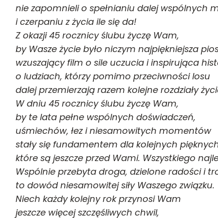
nie zapomnieli o spełnianiu dalej wspólnych 
i czerpaniu z życia ile się da!
Z okazji 45 rocznicy ślubu życzę Wam,
by Wasze życie było niczym najpiękniejsza pio
wzuszający film o sile uczucia i inspirująca hist
o ludziach, którzy pomimo przeciwności losu
dalej przemierzają razem kolejne rozdziały życi
W dniu 45 rocznicy ślubu życzę Wam,
by te lata pełne wspólnych doświadczeń,
uśmiechów, łez i niesamowitych momentów
stały się fundamentem dla kolejnych pięknych 
które są jeszcze przed Wami. Wszystkiego najl
Wspólnie przebyta droga, dzielone radości i tr
to dowód niesamowitej siły Waszego związku.
Niech każdy kolejny rok przynosi Wam
jeszcze więcej szczęśliwych chwil,