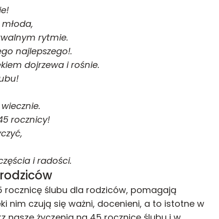
e!
e młoda,
rwalnym rytmie.
ego najlepszego!.
ekiem dojrzewa i rośnie.
lubu!
wiecznie.
45 rocznicy!
czyć,
zęścia i radości.
 rodziców
45 rocznicę ślubu dla rodziców, pomagają
ki nim czują się ważni, docenieni, a to istotne w
rz nasze życzenia na 45 rocznicę ślubu i w