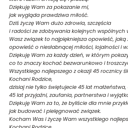
Dziękuję Wam za pokazanie mi,
jak wygląda prawdziwa miłość.
Dziś życzę Wam dużo zdrowia, szczęścia
i radości ze zdobywania kolejnych wspólnych
Wasz związek to najpiękniejsza opowieść, jak
opowieść o niesłabnącej miłości, lojalności 
Dziękuję Wam za każdy dzień, w którym pokazy
co to znaczy kochać bezwarunkowo i troszczyć
Wszystkiego najlepszego z okazji 45 rocznicy ś
Kochani Rodzice,
dzisiaj nie tylko świętujecie 45 lat małżeństwa,
45 lat przyjaźni, zaufania, partnerstwa i wyjąt
Dziękuję Wam za to, że byliście dla mnie przy
jak budować i pielęgnować związek.
Kocham Was i życzę Wam wszystkiego najleps
Kochani Rodzice,