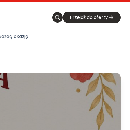
Przejdź do oferty
każdą okazję