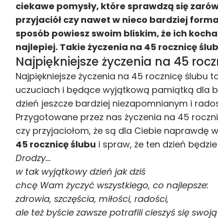
ciekawe pomysły, które sprawdzą się zarów
przyjaciół czy nawet w nieco bardziej form
sposób powiesz swoim bliskim, że ich kochas
najlepiej. Takie życzenia na 45 rocznicę ślu
Najpiękniejsze życzenia na 45 rocz
Najpiękniejsze życzenia na 45 rocznicę ślubu 
uczuciach i będące wyjątkową pamiątką dla blis
dzień jeszcze bardziej niezapomnianym i rados
Przygotowane przez nas życzenia na 45 roczni
czy przyjaciołom, że są dla Ciebie naprawdę 
45 rocznicę ślubu
i spraw, że ten dzień będzi
Drodzy…
w tak wyjątkowy dzień jak dziś
chcę Wam życzyć wszystkiego, co najlepsze:
zdrowia, szczęścia, miłości, radości,
ale też byście zawsze potrafili cieszyś się swo