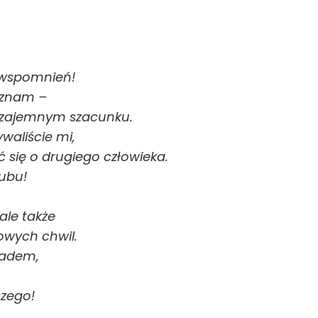
 wspomnień!
ą znam –
i wzajemnym szacunku.
waliście mi,
 się o drugiego człowieka.
lubu!
 ale także
kowych chwil.
kładem,
zego!