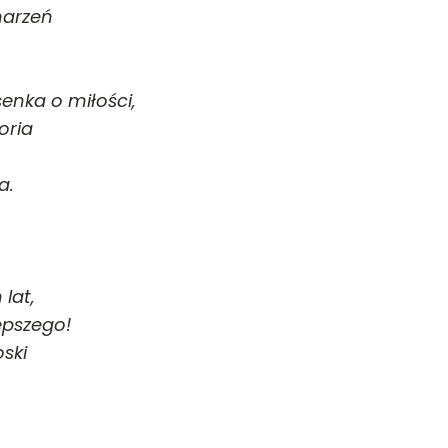
marzeń
senka o miłości,
oria
a.
lat,
epszego!
oski