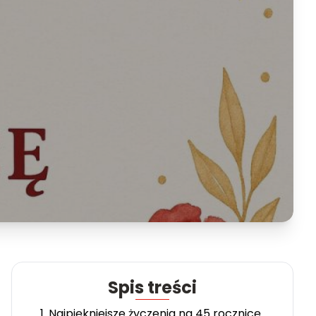
Spis treści
1. Najpiękniejsze życzenia na 45 rocznicę