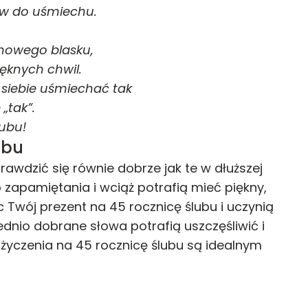
w do uśmiechu.
nowego blasku,
ięknych chwil.
o siebie uśmiechać tak
„tak”.
lubu!
ubu
rawdzić się równie dobrze jak te w dłuższej
o zapamiętania i wciąż potrafią mieć piękny,
 Twój prezent na 45 rocznicę ślubu i uczynią
nio dobrane słowa potrafią uszczęśliwić i
 życzenia na 45 rocznicę ślubu są idealnym