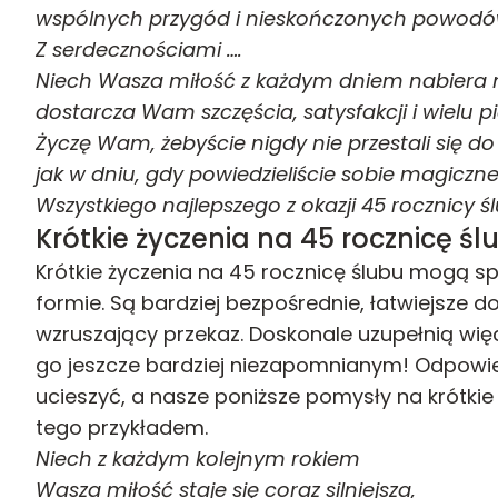
wspólnych przygód i nieskończonych powodó
Z serdecznościami ….
Niech Wasza miłość z każdym dniem nabiera 
dostarcza Wam szczęścia, satysfakcji i wielu p
Życzę Wam, żebyście nigdy nie przestali się d
jak w dniu, gdy powiedzieliście sobie magiczne 
Wszystkiego najlepszego z okazji 45 rocznicy ś
Krótkie życzenia na 45 rocznicę śl
Krótkie życzenia na 45 rocznicę ślubu mogą sp
formie. Są bardziej bezpośrednie, łatwiejsze d
wzruszający przekaz. Doskonale uzupełnią więc
go jeszcze bardziej niezapomnianym! Odpowied
ucieszyć, a nasze poniższe pomysły na krótkie
tego przykładem.
Niech z każdym kolejnym rokiem
Wasza miłość staje się coraz silniejsza,