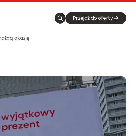
Przejdź do oferty
każdą okazję