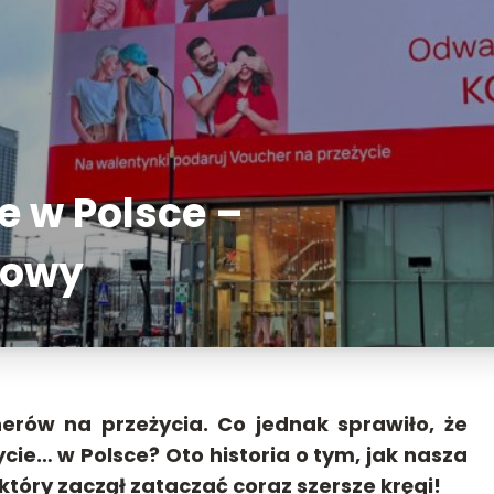
e w Polsce –
etowy
herów na przeżycia. Co jednak sprawiło, że
ycie… w Polsce? Oto historia o tym, jak nasza
tóry zaczął zataczać coraz szersze kręgi!