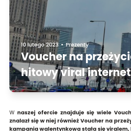
10 lutego 2023
•
Prezenty
Voucher na przeżyci
hitowy viral intern
W
naszej ofercie znajduje się wiele Vouc
znalazł się w niej również Voucher na przeż
kampania walentynkowa stała się viralem, k