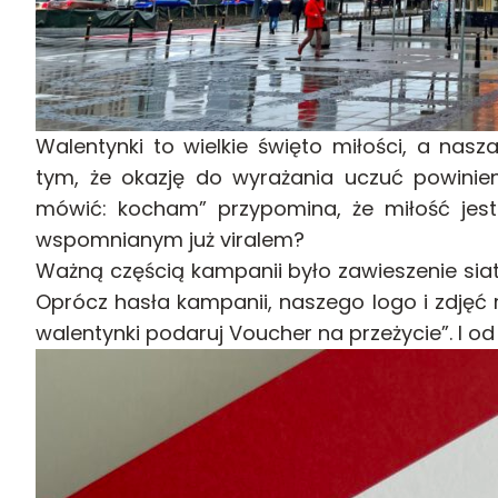
Walentynki to wielkie święto miłości, a n
tym, że okazję do wyrażania uczuć powinien
mówić: kocham” przypomina, że miłość jes
wspomnianym już viralem?
Ważną częścią kampanii było zawieszenie sia
Oprócz hasła kampanii, naszego logo i zdjęć r
walentynki podaruj Voucher na przeżycie”. I od