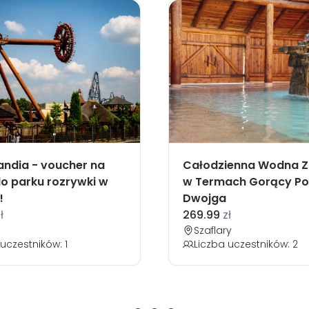
andia - voucher na
Całodzienna Wodna 
o parku rozrywki w
w Termach Gorący Po
!
Dwojga
ł
269.99
zł
Szaflary
uczestników: 1
Liczba uczestników: 2