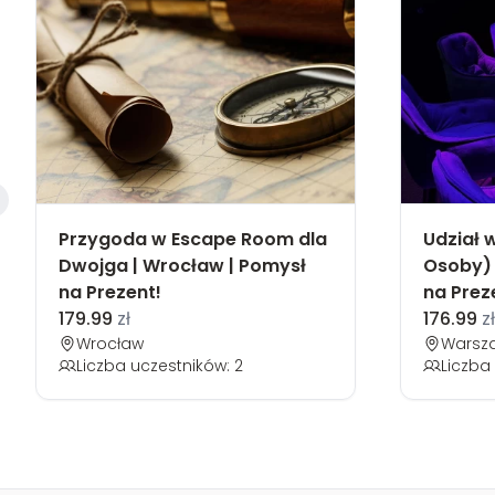
Przygoda w Escape Room dla
Udział w
Dwojga | Wrocław | Pomysł
Osoby) 
na Prezent!
na Prez
179.99
zł
176.99
zł
Wrocław
Warsz
Liczba uczestników: 2
Liczba