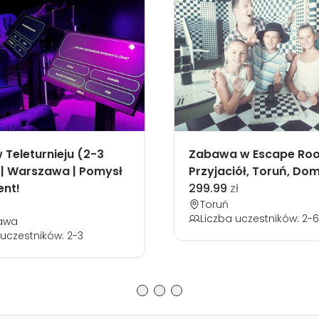
 Teleturnieju (2-3
Zabawa w Escape Roo
| Warszawa | Pomysł
Przyjaciół, Toruń, Do
ent!
299.99
zł
Toruń
Liczba uczestników: 2-6
awa
 uczestników: 2-3