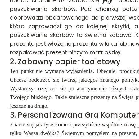
nadać charakteru? Zabaw się jego opakow
poszukiwania skarbów. Pod choinką połó
doprowadzi obdarowanego do pierwszej wska
która zaprowadzi go do kolejnej skrytki,
poszukiwanie skarbów to świetna zabawa. 
prezentu jest włożenie prezentu w kilka lub naw
rozpakować prezent niczym matrioszkę.
2. Zabawny papier toaletowy
Ten punkt nie wymaga wyjaśnienia. Obecnie, produkuj
Chcesz podetrzeć się twarzą jakiegoś znanego polity
Wystarczy rozejrzeć się po asortymencie różnych skl
Twojego bliskiego. Takie śmieszne prezenty na Święta 
jeszcze na długo.
3. Personalizowana Gra Kompute
Znacie się jak łyse konie i przeżyliście wspólnie mas
tylko Wasza dwójka? Świetnym pomysłem na prezent, 