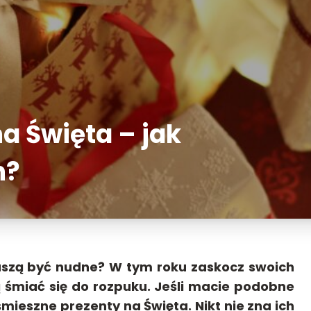
a Święta – jak
h?
uszą być nudne? W tym roku zaskocz swoich
ą śmiać się do rozpuku. Jeśli macie podobne
mieszne prezenty na Święta. Nikt nie zna ich