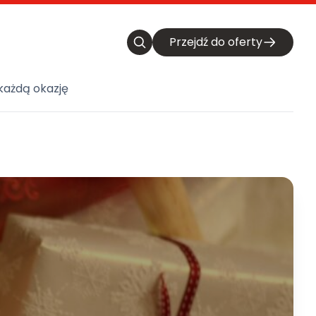
Przejdź do oferty
każdą okazję