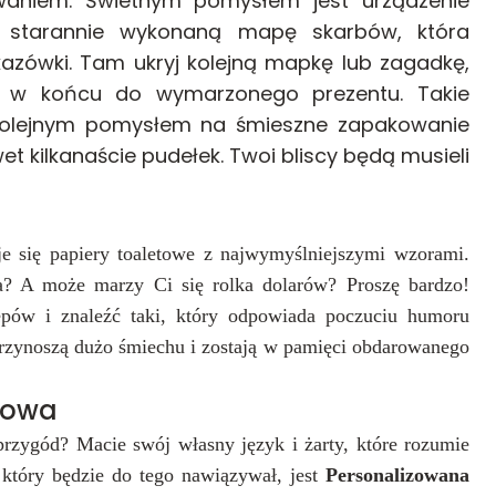
aniem. Świetnym pomysłem jest urządzenie
ż starannie wykonaną mapę skarbów, która
zówki. Tam ukryj kolejną mapkę lub zagadkę,
 a w końcu do wymarzonego prezentu. Takie
Kolejnym pomysłem na śmieszne zapakowanie
et kilkanaście pudełek. Twoi bliscy będą musieli
e się papiery toaletowe z najwymyślniejszymi wzorami.
ka? A może marzy Ci się rolka dolarów? Proszę bardzo!
epów i znaleźć taki, który odpowiada poczuciu humoru
przynoszą dużo śmiechu i zostają w pamięci obdarowanego
rowa
ę przygód? Macie swój
własny
język i żarty, które rozumie
który będzie do tego nawiązywał, jest
Personalizowana