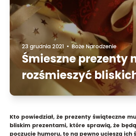
23 grudnia 2021
•
Boże Narodzenie
Śmieszne prezenty n
rozśmieszyć bliskic
Kto powiedział, że prezenty świąteczne m
bliskim prezentami, które sprawią, że będ
poczucie humoru, to na pewno ucieszą ich ś