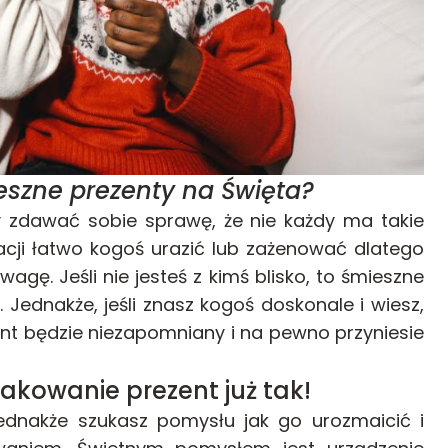
eszne prezenty na Święta?
y zdawać sobie sprawę, że nie każdy ma takie
cji łatwo kogoś urazić lub zażenować dlatego
gę. Jeśli nie jesteś z kimś blisko, to śmieszne
Jednakże, jeśli znasz kogoś doskonale i wiesz,
ent będzie niezapomniany i na pewno przyniesie
opakowanie prezent już tak!
jednakże szukasz pomysłu jak go urozmaicić i