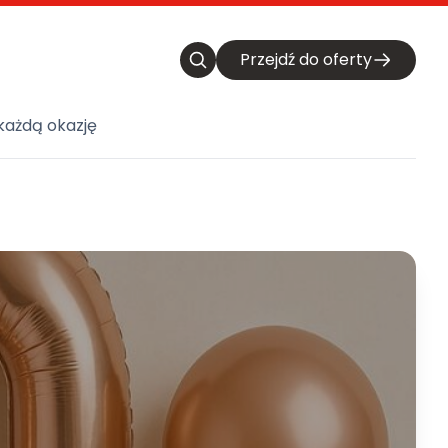
Przejdź do oferty
każdą okazję