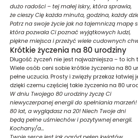
dużo radości – tej małej iskry, która sprawia,
że cieszy Cię każda minuta, godzina, każdy dzi
Patrz na swoje życie jak na tajemniczą mapę 
która pozwala Ci poznać wyjątkowych ludzi,
piękne miejsca i przeżyć wiele cudownych chwi
Krótkie życzenia na 80 urodziny
Długość życzeń nie jest najważniejsza – to ich 
Wiele osób ceni sobie krótkie życzenia na 80 ur
pełne uczucia. Prosty i zwięzły przekaz łatwiej
dzięki czemu częściej takie życzenia na 80 ur
W dniu Twojego 80 urodziny życzę Ci
niewyczerpanej energii do spełniania marzeń!
80 lat, a wyglądasz na 20! Niech Twoje dni
będą pełne uśmiechów i pozytywnej energii.
Kochany/a…
Twoje serce jest jak ogród pełen kwiatów.