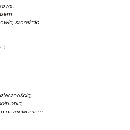
asowe.
razem
rowia, szczęścia
ci,
dzięcznością,
ełnienia,
nym oczekiwaniem.