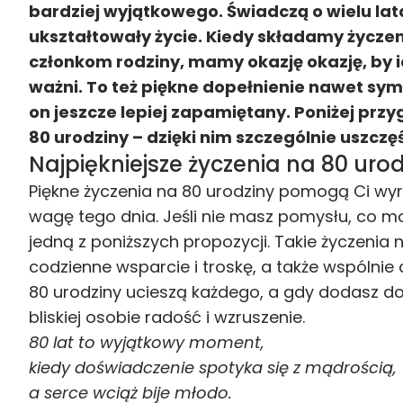
bardziej wyjątkowego. Świadczą o wielu lat
ukształtowały życie. Kiedy składamy życze
członkom rodziny, mamy okazję okazję, by ic
ważni. To też piękne dopełnienie nawet sym
on jeszcze lepiej zapamiętany. Poniżej prz
80 urodziny – dzięki nim szczególnie uszczęś
Najpiękniejsze życzenia na 80 uro
Piękne życzenia na 80 urodziny pomogą Ci wyra
wagę tego dnia. Jeśli nie masz pomysłu, co m
jedną z poniższych propozycji. Takie życzenia
codzienne wsparcie i troskę, a także wspólnie
80 urodziny ucieszą każdego, a gdy dodasz d
bliskiej osobie radość i wzruszenie.
80 lat to wyjątkowy moment,
kiedy doświadczenie spotyka się z mądrością,
a serce wciąż bije młodo.