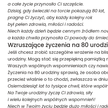
a całe życie przynosiło Ci szczęście.
Dzisiaj, gdy świeczki na torcie pokazują 80 lat,
pragnę Ci życzyć, aby każdy kolejny rok
był pełen zdrowia, miłości i radości.
Niech każdy dzień będzie cennym źródłem n
a każda chwila przynosiła Ci powody do śmiec
Wzruszające życzenia na 80 urodz
Jeśli chcesz zrobić szczególne wrażenie na blis
urodziny. Mogą stać się przepiękną pamiątką n
Waszych wspólnych wspomnieniach czy nawią
Życzenia na 80 urodziny sprawią, że osoba ob
przecież właśnie o to chodzi, zwłaszcza w dniu
Osiemdziesiąt lat to tysiące chwil, które wspóln
Na Twoje urodziny życzę Ci zdrowia, siły
i wielu kolejnych wspólnych wspomnień!
Niech w Twoim życiu będzie dużo miłości i rado