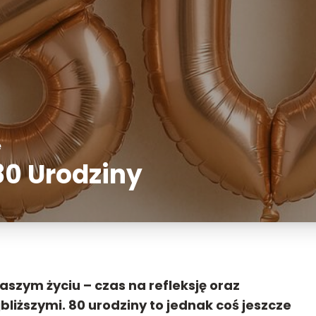
ę
80 Urodziny
szym życiu – czas na refleksję oraz
jbliższymi. 80 urodziny to jednak coś jeszcze