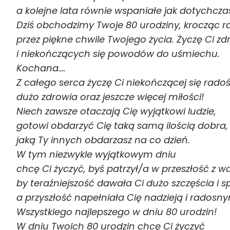
a kolejne lata równie wspaniałe jak dotychcz
Dziś obchodzimy Twoje 80 urodziny, krocząc 
przez piękne chwile Twojego życia. Życzę Ci zd
i niekończących się powodów do uśmiechu.
Kochana….
Z całego serca życzę Ci niekończącej się radoś
dużo zdrowia oraz jeszcze więcej miłości!
Niech zawsze otaczają Cię wyjątkowi ludzie,
gotowi obdarzyć Cię taką samą ilością dobra,
jaką Ty innych obdarzasz na co dzień.
W tym niezwykle wyjątkowym dniu
chcę Ci życzyć, byś patrzył/a w przeszłość z w
by teraźniejszość dawała Ci dużo szczęścia i sp
a przyszłość napełniała Cię nadzieją i rados
Wszystkiego najlepszego w dniu 80 urodzin!
W dniu Twoich 80 urodzin chcę Ci życzyć