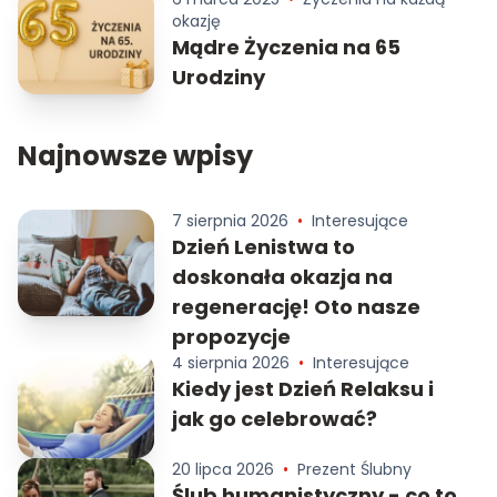
okazję
Mądre Życzenia na 65
Urodziny
Najnowsze wpisy
7 sierpnia 2026
•
Interesujące
Dzień Lenistwa to
doskonała okazja na
regenerację! Oto nasze
propozycje
4 sierpnia 2026
•
Interesujące
Kiedy jest Dzień Relaksu i
jak go celebrować?
20 lipca 2026
•
Prezent Ślubny
Ślub humanistyczny - co to