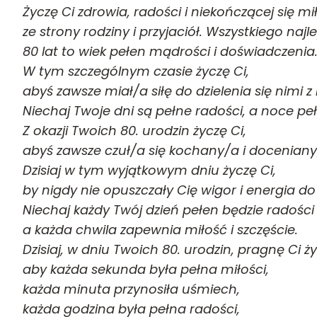
Życzę Ci zdrowia, radości i niekończącej się mi
ze strony rodziny i przyjaciół. Wszystkiego najl
80 lat to wiek pełen mądrości i doświadczenia
W tym szczególnym czasie życzę Ci,
abyś zawsze miał/a siłę do dzielenia się nimi z
Niechaj Twoje dni są pełne radości, a noce pe
Z okazji Twoich 80. urodzin życzę Ci,
abyś zawsze czuł/a się kochany/a i doceniany
Dzisiaj w tym wyjątkowym dniu życzę Ci,
by nigdy nie opuszczały Cię wigor i energia do 
Niechaj każdy Twój dzień pełen będzie radości i
a każda chwila zapewnia miłość i szczęście.
Dzisiaj, w dniu Twoich 80. urodzin, pragnę Ci ż
aby każda sekunda była pełna miłości,
każda minuta przynosiła uśmiech,
każda godzina była pełna radości,