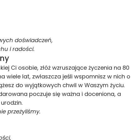
owych doświadczeń,
hu i radości.
iny
kiej Ci osobie, złóż wzruszające życzenia na 80
a wiele lat, zwłaszcza jeśli wspomnisz w nich o
żesz do wyjątkowych chwil w Waszym życiu.
darowana poczuje się ważna i doceniona, a
 urodzin.
ie przeżyliśmy.
ści,