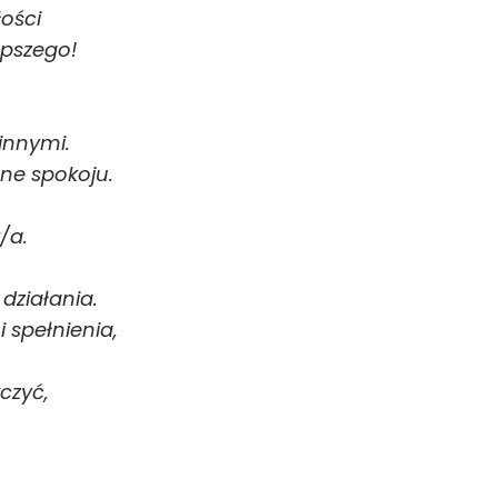
łości
epszego!
.
 innymi.
łne spokoju.
/a.
działania.
 spełnienia,
yczyć,