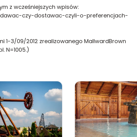
ym z wcześniejszych wpisów:
z-dawac-czy-dostawac-czyli-o-preferencjach-
dni 1-3/09/2012 zrealizowanego MallwardBrown
l. N=1005.)