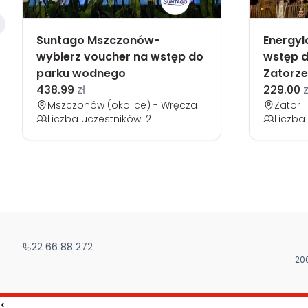
Suntago Mszczonów-
Energyl
wybierz voucher na wstęp do
wstęp d
parku wodnego
Zatorze
438.99
zł
229.00
z
Mszczonów (okolice) - Wręcza
Zator
Liczba uczestników: 2
Liczba 
22 66 88 272
200
<