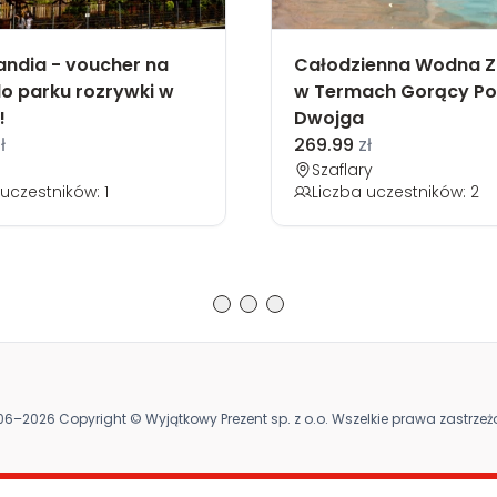
andia - voucher na
Całodzienna Wodna 
o parku rozrywki w
w Termach Gorący Po
!
Dwojga
ł
269.99
zł
Szaflary
uczestników: 1
Liczba uczestników: 2
6–2026 Copyright © Wyjątkowy Prezent sp. z o.o. Wszelkie prawa zastrze